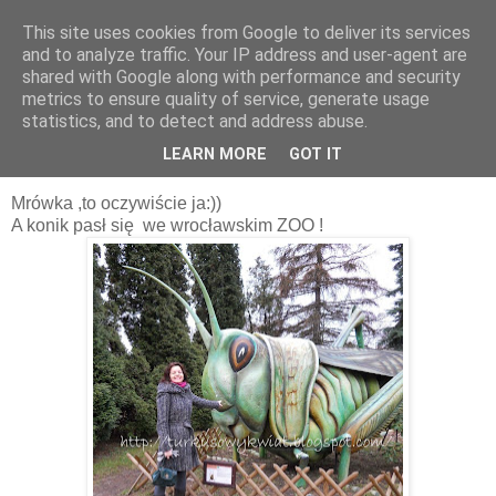
This site uses cookies from Google to deliver its services
and to analyze traffic. Your IP address and user-agent are
shared with Google along with performance and security
metrics to ensure quality of service, generate usage
statistics, and to detect and address abuse.
15 lutego 2011
Konik polny i mrówka;)
LEARN MORE
GOT IT
Mrówka ,to oczywiście ja:))
A konik pasł się we wrocławskim ZOO !