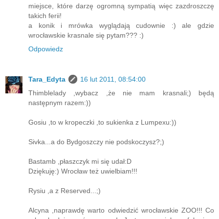
miejsce, które darzę ogromną sympatią więc zazdroszczę
takich ferii!
a konik i mrówka wyglądają cudownie :) ale gdzie
wrocławskie krasnale się pytam??? :)
Odpowiedz
Tara_Edyta
16 lut 2011, 08:54:00
Thimblelady ,wybacz ,że nie mam krasnali;) będą
następnym razem:))
Gosiu ,to w kropeczki ,to sukienka z Lumpexu:))
Sivka...a do Bydgoszczy nie podskoczysz?;)
Bastamb ,płaszczyk mi się udał:D
Dziękuję:) Wrocław też uwielbiam!!!
Rysiu ,a z Reserved...;)
Alcyna ,naprawdę warto odwiedzić wrocławskie ZOO!!! Co