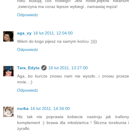
roku budują coś nowego! Jest nowe,piękne fokarium
,zwierzyna ma coraz lepsze wybiegi...namawiaj męża!
Odpowiedz
aga_xy
16 lut 2011, 12:04:00
Wiem do kogo pijesz na samym końcu :))))
Odpowiedz
Tara_Edyta
16 lut 2011, 13:27:00
Aga...bo kurcze znowu nam nie wyszło...i znowu przeze
mnie...:)
Odpowiedz
nurka
16 lut 2011, 14:34:00
Nic tak nie poprawia kobiecie nastroju jak trafiony
komplement :) brawa dla młodzieńca ! Śliczna torebunia i
żyrafki.