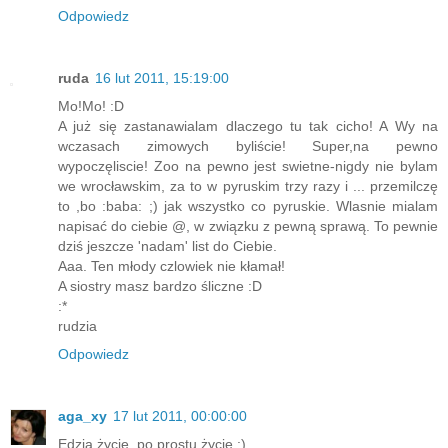
Odpowiedz
ruda
16 lut 2011, 15:19:00
Mo!Mo! :D
A już się zastanawialam dlaczego tu tak cicho! A Wy na
wczasach zimowych byliście! Super,na pewno
wypoczęliscie! Zoo na pewno jest swietne-nigdy nie bylam
we wrocławskim, za to w pyruskim trzy razy i ... przemilczę
to ,bo :baba: ;) jak wszystko co pyruskie. Wlasnie mialam
napisać do ciebie @, w związku z pewną sprawą. To pewnie
dziś jeszcze 'nadam' list do Ciebie.
Aaa. Ten młody czlowiek nie kłamał!
A siostry masz bardzo śliczne :D
:*
rudzia
Odpowiedz
aga_xy
17 lut 2011, 00:00:00
Edzia życie, po prostu życie :)