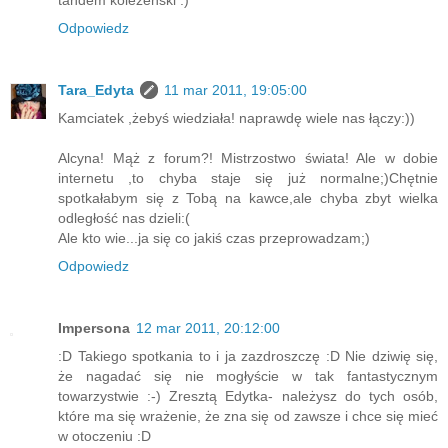
tandem kolezenski :)
Odpowiedz
Tara_Edyta
11 mar 2011, 19:05:00
Kamciatek ,żebyś wiedziała! naprawdę wiele nas łączy:))
Alcyna! Mąż z forum?! Mistrzostwo świata! Ale w dobie
internetu ,to chyba staje się już normalne;)Chętnie
spotkałabym się z Tobą na kawce,ale chyba zbyt wielka
odległość nas dzieli:(
Ale kto wie...ja się co jakiś czas przeprowadzam;)
Odpowiedz
Impersona
12 mar 2011, 20:12:00
:D Takiego spotkania to i ja zazdroszczę :D Nie dziwię się,
że nagadać się nie mogłyście w tak fantastycznym
towarzystwie :-) Zresztą Edytka- należysz do tych osób,
które ma się wrażenie, że zna się od zawsze i chce się mieć
w otoczeniu :D