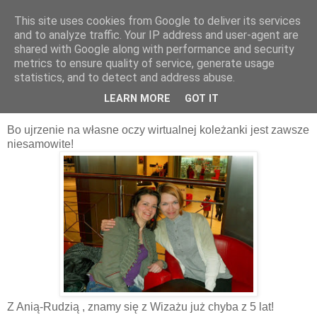
This site uses cookies from Google to deliver its services
and to analyze traffic. Your IP address and user-agent are
shared with Google along with performance and security
metrics to ensure quality of service, generate usage
statistics, and to detect and address abuse.
08 marca 2011
Niesamowite spotkania !!!
LEARN MORE
GOT IT
Bo ujrzenie na własne oczy wirtualnej koleżanki jest zawsze
niesamowite!
Z Anią-Rudzią , znamy się z Wizażu już chyba z 5 lat!