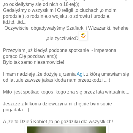
,to odkleiłyśmy się od nich o 18-tej:))
Gadałyśmy o wszystkim ! O religii ,o ciuchach ,o moim
porodzie;) ,o rodzinie,o wojsku ,o zdrowiu i urodzie..
itd.itd...itd...
Oczywiście obgadywałyśmy Szafiarki i Wizażanki, hehehe
,ale życzliwie:D
Przeżyłam już kiedyś podobne spotkanie - Impersona
gorąco Cię pozdrawiam:))
Było tak samo niesamowicie!
I mam nadzieję ,że dożyję ujrzenia
Agi
, z którą umawiam się
od lat ,ale zawsze jakaś kłoda nam przeszkodzi ...:)
Miło jest spotkać kogoś ,kogo zna się przez lata wirtualnie...
Jeszcze z kilkoma dziewczynami chętnie bym sobie
pogadała...;)
A ,że to Dzień Kobiet ,to po gożdziku dla wszystkich!