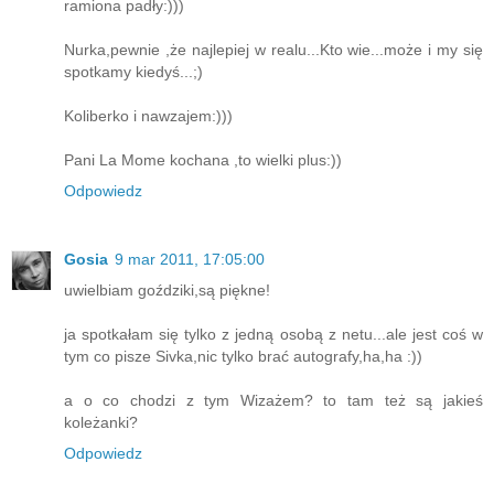
ramiona padły:)))
Nurka,pewnie ,że najlepiej w realu...Kto wie...może i my się
spotkamy kiedyś...;)
Koliberko i nawzajem:)))
Pani La Mome kochana ,to wielki plus:))
Odpowiedz
Gosia
9 mar 2011, 17:05:00
uwielbiam goździki,są piękne!
ja spotkałam się tylko z jedną osobą z netu...ale jest coś w
tym co pisze Sivka,nic tylko brać autografy,ha,ha :))
a o co chodzi z tym Wizażem? to tam też są jakieś
koleżanki?
Odpowiedz