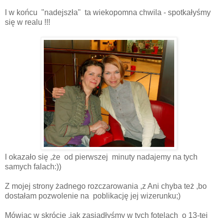
I w końcu "nadejszła" ta wiekopomna chwila - spotkałyśmy
się w realu !!!
I okazało się ,że od pierwszej minuty nadajemy na tych
samych falach:))
Z mojej strony żadnego rozczarowania ,z Ani chyba też ,bo
dostałam pozwolenie na poblikację jej wizerunku;)
Mówiąc w skrócie ,jak zasiadłyśmy w tych fotelach o 13-tej