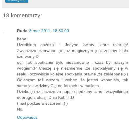
18 komentarzy:
Ruda
8 mar 2011, 18:30:00
hehe!
Uwielbiam goździki ! Jedyne kwiaty ,które toleruję!
Zwlaszcza czerwone ,a juz magicznym jest zestaw biało
czerwony:D
och tak ,spotkanie bylo niesamowite , czas był naszym
wrogiem:P Cieszę się niezmiernie ,że spotkalysmy się w
realu i oczywiście kolejne spotkania prawie ,że zaklepane ;-)
Oglaszam też wszem i wobec ,że jesteś wspaniała, tak
samo jak widzimy Cię na fotkach i w mailach .
Dziękuję raz jeszcze za super spędzony czas i wszystkiego
dobrego z okazji Dnia Kobit! :D
(mail pojdzie wieczorem :) )
No.
Odpowiedz