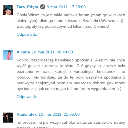
Tara_Edyta
9 mar 2011, 17:28:00
Gosia,Wizaż ,to jest takie babskie forum (mam go w linkach
ulubionych)..dlatego mam koleżanki Szafiarki i Wizażanki:))
a autografy też pobrałabym od kilku np.od Ciebie:D
Odpowiedz
Alcyna
10 mar 2011, 08:44:00
Kobitki, zazdroszczę babskiego spotkania. Ależ mi się chce
wyjść gdzieś z dorosłą kobietą :D A gdyby to jeszcze było
poznanie w realu, którejś z wirtualnych koleżanek... to
łooooo. Tym bardziej, że do tej pory wszystkie spotkania z
netowymi znajomymi oceniam baaardzo dobrze (jak może
być inaczej, jak sobie męża też na forum wygrzebałam ;) )
Odpowiedz
Kamciatek
10 mar 2011, 21:05:00
no prosze, na pierwszy rzut oka widac ze stanowicie udany