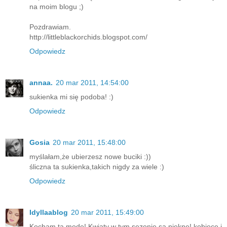
na moim blogu ;)
Pozdrawiam.
http://littleblackorchids.blogspot.com/
Odpowiedz
annaa.
20 mar 2011, 14:54:00
sukienka mi się podoba! :)
Odpowiedz
Gosia
20 mar 2011, 15:48:00
myślałam,że ubierzesz nowe buciki :))
śliczna ta sukienka,takich nigdy za wiele :)
Odpowiedz
Idyllaablog
20 mar 2011, 15:49:00
Kocham tą modę! Kwiaty w tym sezonie są piękne! kobiece i