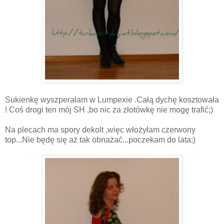
Sukienkę wyszperałam w Lumpexie .Całą dychę kosztowała
! Coś drogi ten mój SH ,bo nic za złotówkę nie mogę trafić;)
Na plecach ma spory dekolt ,więc włożyłam czerwony
top...Nie będę się aż tak obnażać...poczekam do lata;)