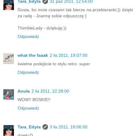
Tara_Edyta
31 paź 2011, 12:54:00
Gosia, bo mnie czasami tak bierze na przebieranki;)) dzięki
za radę - Joannę sobie odpuszczę:)
ThimbleLady - dziękuję:))
Odpowiedz
what the faaak
2 lis 2011, 19:07:00
świetne podejście to stylu retro. super
Odpowiedz
Anula
2 lis 2011, 22:28:00
WOW!! BOSKIE!!
Odpowiedz
Tara_Edyta
3 lis 2011, 18:06:00
dzięki:D