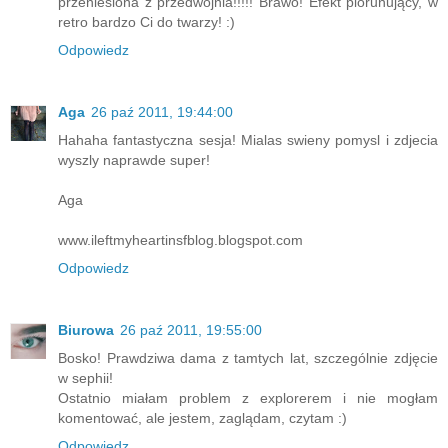
przeniesiona z przedwojnia!!!!! Brawo! Efekt piorunujący, w
retro bardzo Ci do twarzy! :)
Odpowiedz
Aga
26 paź 2011, 19:44:00
Hahaha fantastyczna sesja! Mialas swieny pomysl i zdjecia
wyszly naprawde super!
Aga
www.ileftmyheartinsfblog.blogspot.com
Odpowiedz
Biurowa
26 paź 2011, 19:55:00
Bosko! Prawdziwa dama z tamtych lat, szczególnie zdjęcie
w sephii!
Ostatnio miałam problem z explorerem i nie mogłam
komentować, ale jestem, zaglądam, czytam :)
Odpowiedz