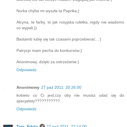
Nurka chyba mi wyszła ta Paprika;)
Alcyna, te farby, to jak rosyjska ruletka..nigdy nie wiadomo
co wypali;))
Bastamb lubię się tak czasami poprzebierać...:)
Patrycjo mam pecha do konkursów;)
Anonimowy..dzięki za ostrzeżenie:)
Odpowiedz
Anonimowy
27 paź 2011, 20:26:00
kobieto co Ci jest,czy oby nie musisz udać się do
specjalisty???????????
Odpowiedz
Tara_Edyta
27 paź 2011, 22:14:00