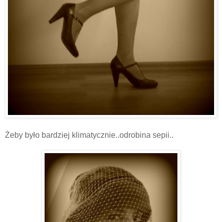
Żeby było bardziej klimatycznie..odrobina sepii..