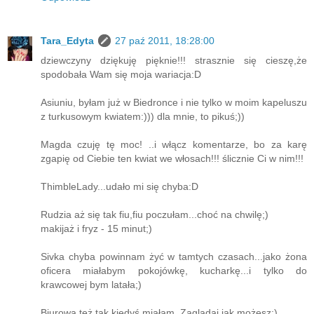
Tara_Edyta
27 paź 2011, 18:28:00
dziewczyny dziękuję pięknie!!! strasznie się cieszę,że
spodobała Wam się moja wariacja:D
Asiuniu, byłam już w Biedronce i nie tylko w moim kapeluszu
z turkusowym kwiatem:))) dla mnie, to pikuś;))
Magda czuję tę moc! ..i włącz komentarze, bo za karę
zgapię od Ciebie ten kwiat we włosach!!! ślicznie Ci w nim!!!
ThimbleLady...udało mi się chyba:D
Rudzia aż się tak fiu,fiu poczułam...choć na chwilę;)
makijaż i fryz - 15 minut;)
Sivka chyba powinnam żyć w tamtych czasach...jako żona
oficera miałabym pokojówkę, kucharkę...i tylko do
krawcowej bym latała;)
Biurowa też tak kiedyś miałam. Zaglądaj jak możesz:)