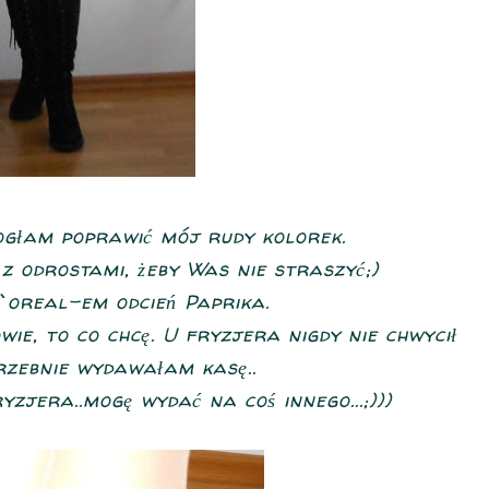
ogłam poprawić mój rudy kolorek.
z odrostami, żeby Was nie straszyć;)
oreal-em odcień Paprika.
ie, to co chcę. U fryzjera nigdy nie chwycił
trzebnie wydawałam kasę..
yzjera..mogę wydać na coś innego...;)))