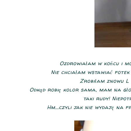
Ozdrowiałam w końcu i m
Nie chciałam wstawiać fotek 
Zrobiłam znowu L`
Odkąd robię kolor sama, mam na głow
taki rudy! Niepo
Hm...czyli jak nie wydaję na fr