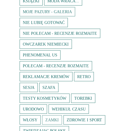
KSIĄŻKI
MODA WRACA...
MOJE PAZURY - GALERIA
NIE LUBIĘ GOTOWAĆ
NIE POLECAM - RECENZJE ROZMAITE
OWCZAREK NIEMIECKI
PHENOMENAL US
POLECAM - RECENZJE ROZMAITE
REKLAMACJE KREMÓW
RETRO
SESJA
SZAFA
TESTY KOSMETYKÓW
TOREBKI
URODOWO
WEHIKUŁ CZASU
WŁOSY
ZAMKI
ZDROWIE I SPORT
ZWIEDZAJĄC POLSKĘ