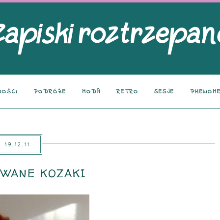
NOŚCI
PODRÓŻE
MODA
RETRO
SESJE
PHENOME
19.12.11
WANE KOZAKI