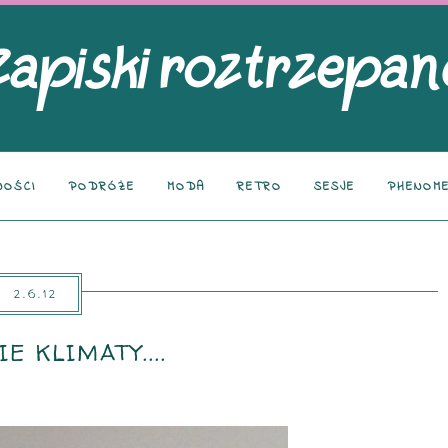
NOŚCI
PODRÓŻE
MODA
RETRO
SESJE
PHENOME
2.6.12
E KLIMATY....