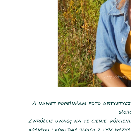
A nawet popełniłam foto artystyczn
słoń
Zwróćcie uwagę na te cienie, półcieni
kosmyki i kontrastującą z tym wszys