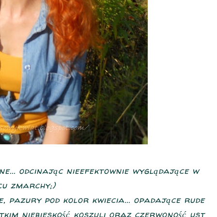
e... odcinając nieefektownie wyglądające w
cu zmarchy;)
e, pazury pod kolor kwiecia... opadające rude
tkim niebieskość koszuli oraz czerwoność ust