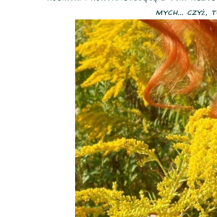
mych... czyż, t