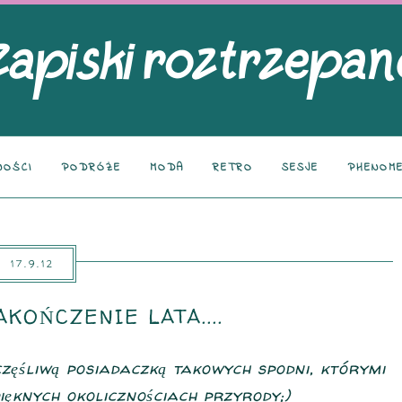
NOŚCI
PODRÓŻE
MODA
RETRO
SESJE
PHENOME
17.9.12
KOŃCZENIE LATA....
częśliwą posiadaczką takowych spodni, którymi
ięknych okolicznościach przyrody;)