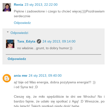
Renia
23 sty 2013, 22:22:00
Piękne i zadowolone i czego tu chcieć więcej:)))Pozdrawiam
serdecznie
Odpowiedz
Odpowiedzi
Tara_Edyta
24 sty 2013, 09:14:00
no właśnie...grunt, to dobry humor:))
Odpowiedz
ania mw
24 sty 2013, 09:40:00
aj! bije od Was energia, dobra pozytywna energia!!! :))
i od Syna też ;D
Cieszę się, że miło spędziliście te dni we Wrocku! No i
bardzo fajnie, że udało się spotkać z Agą! :D Wreszcie, po
tylu latach! Takich spotkań nigdy dość hehe.