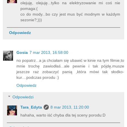
olejuję, olejuję...tylko na elektryzowanie mi coś nie
pomaga:(
co do mody...bo czy jest mus być modnym w każdym
sezonie?;)))
Odpowiedz
Gosia
7 mar 2013, 16:58:00
no popatrz...a ja chciałam się ubawić w kinie na tym filmie,to
mnie trochę zawiodłaś...ale pewnie i tak pójdę,musze
jeszcze raz zobaczyć panią ,która mówi tak słodko-
kur....podczas porodu :)
Odpowiedz
Odpowiedzi
Tara_Edyta
8 mar 2013, 11:20:00
hahaha, warto iść chyba dla tej sceny porodu:D