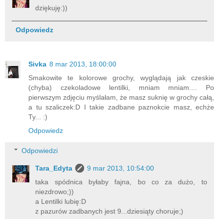
dziękuję:))
Odpowiedz
Sivka
8 mar 2013, 18:00:00
Smakowite te kolorowe grochy, wyglądają jak czeskie
(chyba) czekoladowe lentilki, mniam mniam.... Po
pierwszym zdjęciu myślałam, że masz suknię w grochy całą,
a tu szaliczek:D I takie zadbane paznokcie masz, echże
Ty... :)
Odpowiedz
Odpowiedzi
Tara_Edyta
9 mar 2013, 10:54:00
taka spódnica byłaby fajna, bo co za dużo, to
niezdrowo;))
a Lentilki lubię:D
z pazurów zadbanych jest 9...dziesiąty choruje;)