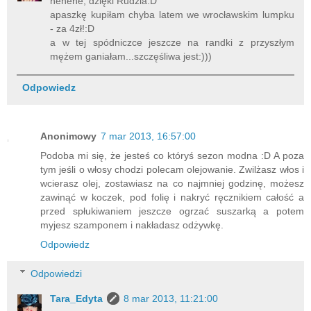
hehehe, dzięki Rudzia:D
apaszkę kupiłam chyba latem we wrocławskim lumpku
- za 4zł!:D
a w tej spódniczce jeszcze na randki z przyszłym
mężem ganiałam...szczęśliwa jest:)))
Odpowiedz
Anonimowy
7 mar 2013, 16:57:00
Podoba mi się, że jesteś co któryś sezon modna :D A poza
tym jeśli o włosy chodzi polecam olejowanie. Zwilżasz włos i
wcierasz olej, zostawiasz na co najmniej godzinę, możesz
zawinąć w koczek, pod folię i nakryć ręcznikiem całość a
przed spłukiwaniem jeszcze ogrzać suszarką a potem
myjesz szamponem i nakładasz odżywkę.
Odpowiedz
Odpowiedzi
Tara_Edyta
8 mar 2013, 11:21:00