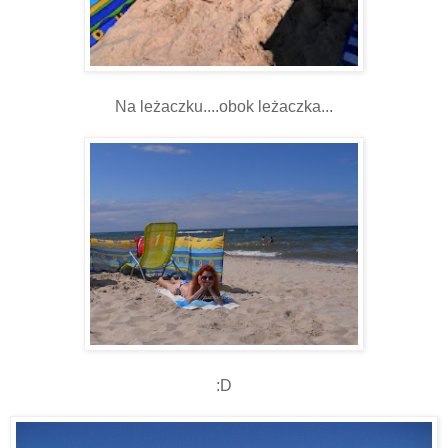
Na leżaczku....obok leżaczka...
:D