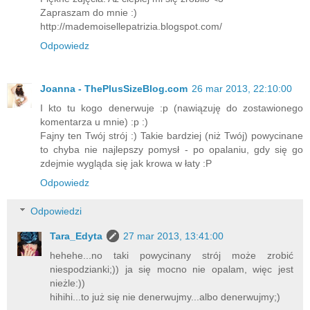
Zapraszam do mnie :)
http://mademoisellepatrizia.blogspot.com/
Odpowiedz
Joanna - ThePlusSizeBlog.com
26 mar 2013, 22:10:00
I kto tu kogo denerwuje :p (nawiązuję do zostawionego
komentarza u mnie) :p :)
Fajny ten Twój strój :) Takie bardziej (niż Twój) powycinane
to chyba nie najlepszy pomysł - po opalaniu, gdy się go
zdejmie wygląda się jak krowa w łaty :P
Odpowiedz
Odpowiedzi
Tara_Edyta
27 mar 2013, 13:41:00
hehehe...no taki powycinany strój może zrobić
niespodzianki;)) ja się mocno nie opalam, więc jest
nieżle:))
hihihi...to już się nie denerwujmy...albo denerwujmy;)