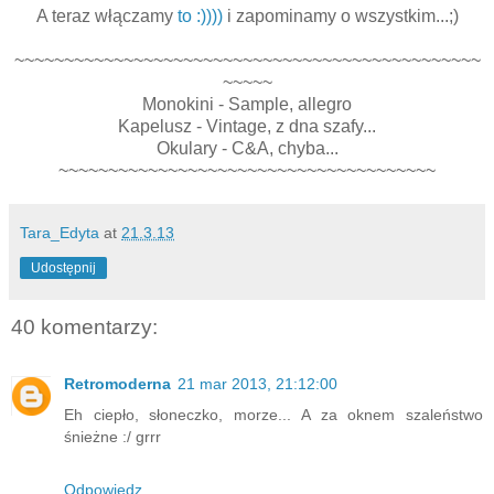
A teraz włączamy
to :))))
i zapominamy o wszystkim...;)
~~~~~~~~~~~~~~~~~~~~~~~~~~~~~~~~~~~~~~~~~~~~~~~
~~~~~
Monokini - Sample, allegro
Kapelusz - Vintage, z dna szafy...
Okulary - C&A, chyba...
~~~~~~~~~~~~~~~~~~~~~~~~~~~~~~~~~~~~~~
Tara_Edyta
at
21.3.13
Udostępnij
40 komentarzy:
Retromoderna
21 mar 2013, 21:12:00
Eh ciepło, słoneczko, morze... A za oknem szaleństwo
śnieżne :/ grrr
Odpowiedz