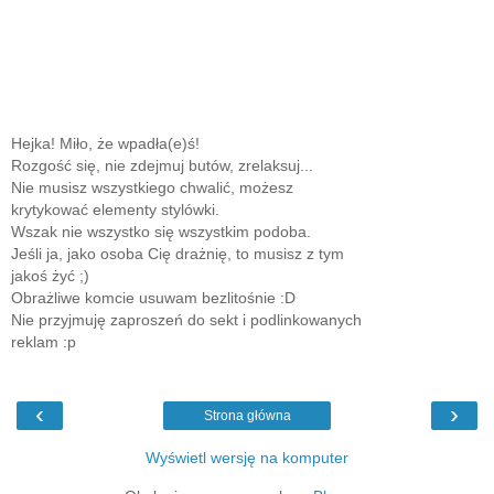
Hejka! Miło, że wpadła(e)ś!
Rozgość się, nie zdejmuj butów, zrelaksuj...
Nie musisz wszystkiego chwalić, możesz
krytykować elementy stylówki.
Wszak nie wszystko się wszystkim podoba.
Jeśli ja, jako osoba Cię drażnię, to musisz z tym
jakoś żyć ;)
Obrażliwe komcie usuwam bezlitośnie :D
Nie przyjmuję zaproszeń do sekt i podlinkowanych
reklam :p
‹
›
Strona główna
Wyświetl wersję na komputer