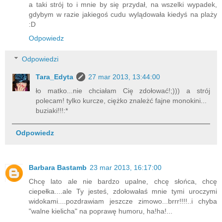
a taki strój to i mnie by się przydał, na wszelki wypadek,
gdybym w razie jakiegoś cudu wylądowała kiedyś na plaży
:D
Odpowiedz
Odpowiedzi
Tara_Edyta
27 mar 2013, 13:44:00
ło matko...nie chciałam Cię zdołować!;))) a strój
polecam! tylko kurcze, ciężko znależć fajne monokini...
buziaki!!!:*
Odpowiedz
Barbara Bastamb
23 mar 2013, 16:17:00
Chcę lato ale nie bardzo upalne, chcę słońca, chcę
ciepełka....ale Ty jesteś, zdołowałaś mnie tymi uroczymi
widokami....pozdrawiam jeszcze zimowo...brrr!!!!..i chyba
"walne kielicha" na poprawę humoru, ha!ha!...