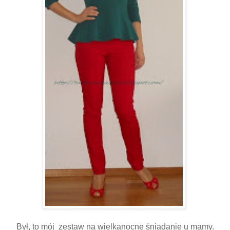
Był, to mój zestaw na wielkanocne śniadanie u mamy.