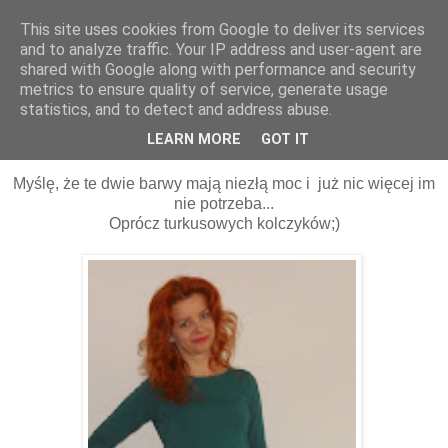
This site uses cookies from Google to deliver its services
and to analyze traffic. Your IP address and user-agent are
shared with Google along with performance and security
metrics to ensure quality of service, generate usage
statistics, and to detect and address abuse.
07 kwietnia 2013
Maximum koloru - minimum dodatków...
LEARN MORE
GOT IT
Myślę, że te dwie barwy mają niezłą moc i już nic więcej im
nie potrzeba...
Oprócz turkusowych kolczyków;)