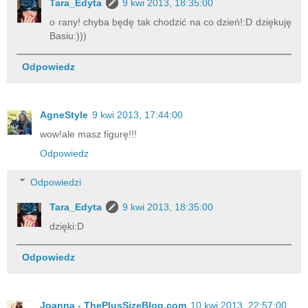
Tara_Edyta
9 kwi 2013, 18:35:00
o rany! chyba będę tak chodzić na co dzień!:D dziękuję
Basiu:)))
Odpowiedz
AgneStyle
9 kwi 2013, 17:44:00
wow!ale masz figurę!!!
Odpowiedz
Odpowiedzi
Tara_Edyta
9 kwi 2013, 18:35:00
dzięki:D
Odpowiedz
Joanna - ThePlusSizeBlog.com
10 kwi 2013, 22:57:00