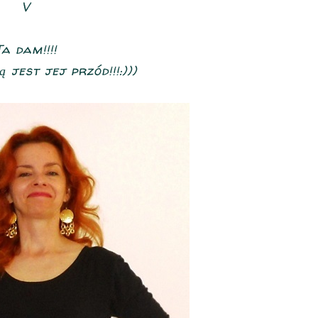
V
Ta dam!!!!
 jest jej przód!!!:)))