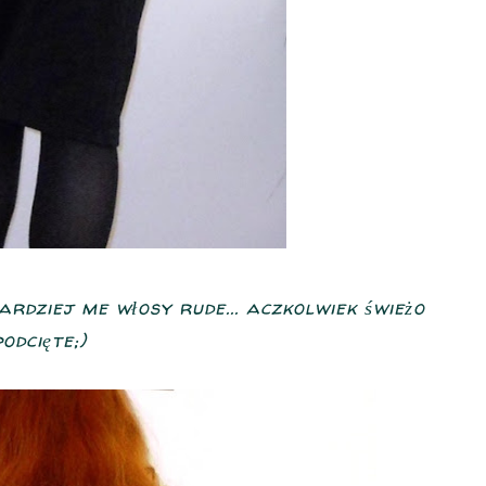
ardziej me włosy rude... aczkolwiek świeżo
podcięte;)