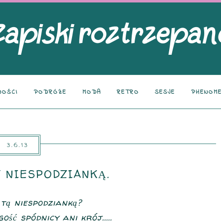
NOŚCI
PODRÓŻE
MODA
RETRO
SESJE
PHENOME
3.6.13
 NIESPODZIANKĄ.
 tą niespodzianką?
ość spódnicy ani krój.....