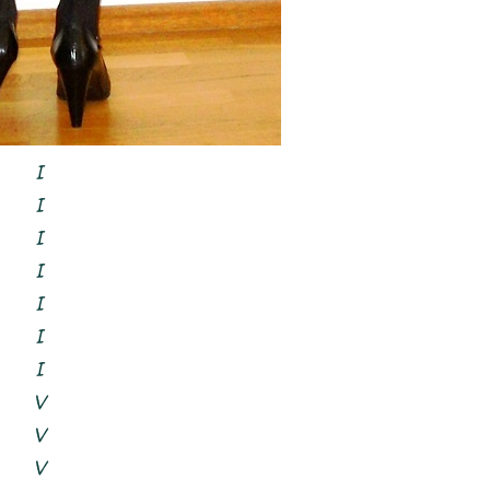
I
I
I
I
I
I
I
V
V
V