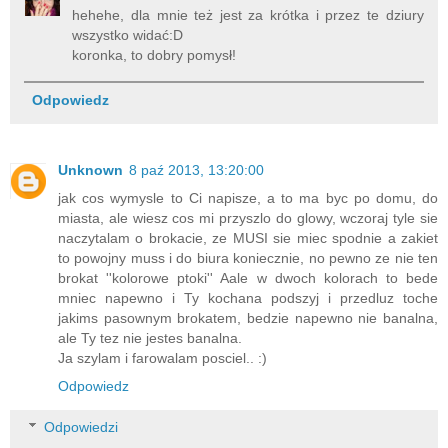
hehehe, dla mnie też jest za krótka i przez te dziury
wszystko widać:D
koronka, to dobry pomysł!
Odpowiedz
Unknown
8 paź 2013, 13:20:00
jak cos wymysle to Ci napisze, a to ma byc po domu, do
miasta, ale wiesz cos mi przyszlo do glowy, wczoraj tyle sie
naczytalam o brokacie, ze MUSI sie miec spodnie a zakiet
to powojny muss i do biura koniecznie, no pewno ze nie ten
brokat ''kolorowe ptoki'' Aale w dwoch kolorach to bede
mniec napewno i Ty kochana podszyj i przedluz toche
jakims pasownym brokatem, bedzie napewno nie banalna,
ale Ty tez nie jestes banalna.
Ja szylam i farowalam posciel.. :)
Odpowiedz
Odpowiedzi