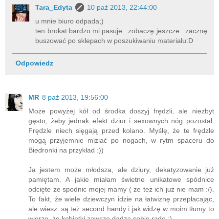
Tara_Edyta
10 paź 2013, 22:44:00
u mnie biuro odpada;)
ten brokat bardzo mi pasuje...zobaczę jeszcze...zacznę
buszować po sklepach w poszukiwaniu materiału:D
Odpowiedz
MR
8 paź 2013, 19:56:00
Może powyżej kół od środka doszyj frędzli, ale niezbyt
gęsto, żeby jednak efekt dziur i sexownych nóg pozostał.
Frędzle niech sięgają przed kolano. Myślę, że te frędzle
mogą przyjemnie miziać po nogach, w rytm spaceru do
Biedronki na przykład :))
Ja jestem może młodsza, ale dziury, dekatyzowanie już
pamiętam. A jakie miałam świetne unikatowe spódnice
odcięte ze spodnic mojej mamy ( że też ich już nie mam :/).
To fakt, że wiele dziewczyn idzie na łatwiznę przepłacając,
ale wiesz..są też second handy i jak widzę w moim tłumy to
wierzę, że kobietki zawsze dadzą sobie radę :)