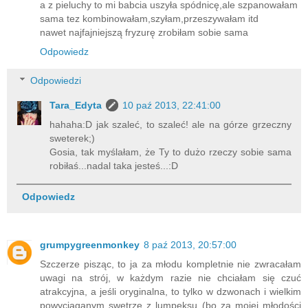
a z pieluchy to mi babcia uszyła spódnicę,ale szpanowałam
sama tez kombinowałam,szyłam,przeszywałam itd
nawet najfajniejszą fryzurę zrobiłam sobie sama
Odpowiedz
Odpowiedzi
Tara_Edyta
10 paź 2013, 22:41:00
hahaha:D jak szaleć, to szaleć! ale na górze grzeczny
sweterek;)
Gosia, tak myślałam, że Ty to dużo rzeczy sobie sama
robiłaś...nadal taka jesteś...:D
Odpowiedz
grumpygreenmonkey
8 paź 2013, 20:57:00
Szczerze pisząc, to ja za młodu kompletnie nie zwracałam
uwagi na strój, w każdym razie nie chciałam się czuć
atrakcyjna, a jeśli oryginalna, to tylko w dzwonach i wielkim
powyciąganym swetrze z lumpeksu (bo za mojej młodości