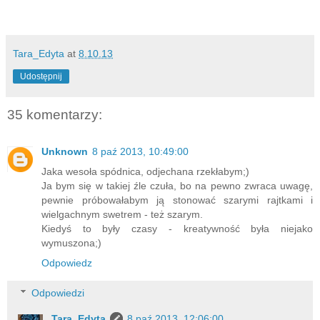
Tara_Edyta
at
8.10.13
Udostępnij
35 komentarzy:
Unknown
8 paź 2013, 10:49:00
Jaka wesoła spódnica, odjechana rzekłabym;)
Ja bym się w takiej źle czuła, bo na pewno zwraca uwagę,
pewnie próbowałabym ją stonować szarymi rajtkami i
wielgachnym swetrem - też szarym.
Kiedyś to były czasy - kreatywność była niejako
wymuszona;)
Odpowiedz
Odpowiedzi
Tara_Edyta
8 paź 2013, 12:06:00