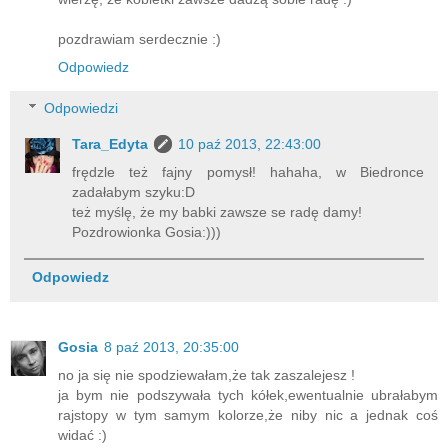
pozdrawiam serdecznie :)
Odpowiedz
Odpowiedzi
Tara_Edyta
10 paź 2013, 22:43:00
frędzle też fajny pomysł! hahaha, w Biedronce
zadałabym szyku:D
też myślę, że my babki zawsze se radę damy!
Pozdrowionka Gosia:)))
Odpowiedz
Gosia
8 paź 2013, 20:35:00
no ja się nie spodziewałam,że tak zaszalejesz !
ja bym nie podszywała tych kółek,ewentualnie ubrałabym
rajstopy w tym samym kolorze,że niby nic a jednak coś
widać :)