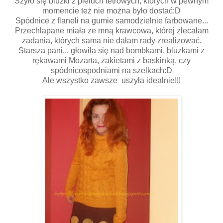
Szyło się bluzki z pieluch tetrowych, których w pewnym
momencie też nie można było dostać:D
Spódnice z flaneli na gumie samodzielnie farbowane...
Przechlapane miała ze mną krawcowa, której zlecałam
zadania, których sama nie dałam rady zrealizować.
Starsza pani... głowiła się nad bombkami, bluzkami z
rękawami Mozarta, żakietami z baskinką, czy
spódnicospodniami na szelkach:D
Ale wszystko zawsze uszyła idealnie!!!