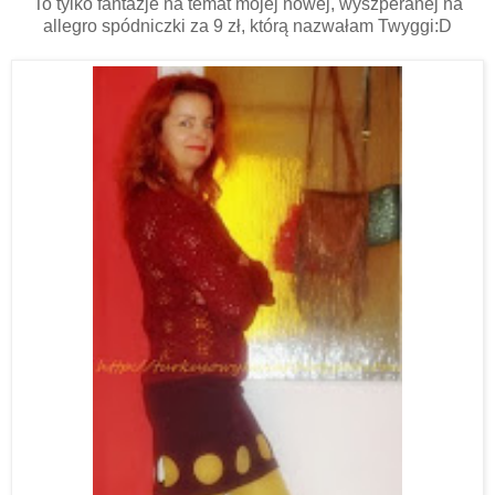
To tylko fantazje na temat mojej nowej, wyszperanej na
allegro spódniczki za 9 zł, którą nazwałam Twyggi:D