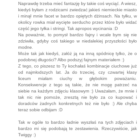
Naprawdę trzeba mieć fantazję by takie coś wyciąć. A wiesz,
kiedyś byłam z rodzicami zwiedzać jakieś niemieckie miasto
i minął mnie facet w bardzo opiętych dżinsach. Na tyłku, w
okolicy rowka miał wycięte serducho przez które było widać
część jego tyłka i stringi. Tak apropos wycinania :D
Na poważnie, to pomysł bardzo fajny i wcale bym się nie
zdziwiła, gdyby coś takiego w niedalekiej przyszłości było
modne.
Może tak jak kiedyś, załóż ją na inną spódnicę tylko, że o
podobnej długości? Albo podszyj fajnym materiałem :)
Z tego, co piszesz to Ty kochałaś kombinacje ciuchowe już
od najmłodszych lat. Ja do trzeciej, czy czwartej klasy
liceum miałam ciuchy w głębokim poważaniu.
Konsekwencje z tego są takie, że nie mogę patrzeć na
siebie na każdym zdjęciu klasowym :) Uważałam, że mnie i
tak nic nie pomoże, zresztą nie było za co kupować i
doradców żadnych konkretnych też nie było :) Ale chyba
teraz sobie odbijam :D
Tak w ogóle to bardzo ładnie wyszłaś na tych zdjęciach i
bardzo mi się podobają te zestawienia. Rzeczywiście, jak
Twiggy :)