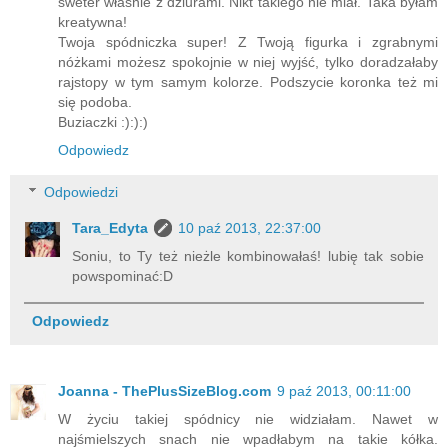
sweter właśnie z dziurami. Nikt takiego nie miał. Taka byłam
kreatywna!
Twoja spódniczka super! Z Twoją figurka i zgrabnymi
nóżkami możesz spokojnie w niej wyjść, tylko doradzałaby
rajstopy w tym samym kolorze. Podszycie koronka też mi
się podoba.
Buziaczki :):):)
Odpowiedz
Odpowiedzi
Tara_Edyta
10 paź 2013, 22:37:00
Soniu, to Ty też nieżle kombinowałaś! lubię tak sobie
powspominać:D
Odpowiedz
Joanna - ThePlusSizeBlog.com
9 paź 2013, 00:11:00
W życiu takiej spódnicy nie widziałam. Nawet w
najśmielszych snach nie wpadłabym na takie kółka.