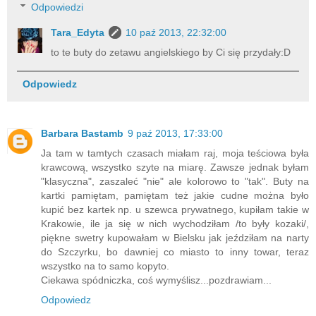
Odpowiedzi
Tara_Edyta
10 paź 2013, 22:32:00
to te buty do zetawu angielskiego by Ci się przydały:D
Odpowiedz
Barbara Bastamb
9 paź 2013, 17:33:00
Ja tam w tamtych czasach miałam raj, moja teściowa była
krawcową, wszystko szyte na miarę. Zawsze jednak byłam
"klasyczna", zaszaleć "nie" ale kolorowo to "tak". Buty na
kartki pamiętam, pamiętam też jakie cudne można było
kupić bez kartek np. u szewca prywatnego, kupiłam takie w
Krakowie, ile ja się w nich wychodziłam /to były kozaki/,
piękne swetry kupowałam w Bielsku jak jeździłam na narty
do Szczyrku, bo dawniej co miasto to inny towar, teraz
wszystko na to samo kopyto.
Ciekawa spódniczka, coś wymyślisz...pozdrawiam...
Odpowiedz