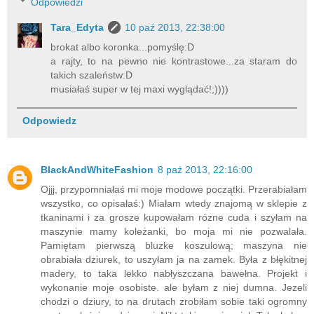
Odpowiedzi
Tara_Edyta
10 paź 2013, 22:38:00
brokat albo koronka...pomyślę:D
a rajty, to na pewno nie kontrastowe...za staram do
takich szaleństw:D
musiałaś super w tej maxi wyglądać!;))))
Odpowiedz
BlackAndWhiteFashion
8 paź 2013, 22:16:00
Ojjj, przypomniałaś mi moje modowe początki. Przerabiałam
wszystko, co opisałaś:) Miałam wtedy znajomą w sklepie z
tkaninami i za grosze kupowałam rózne cuda i szyłam na
maszynie mamy koleżanki, bo moja mi nie pozwalała.
Pamiętam pierwszą bluzke koszulową; maszyna nie
obrabiała dziurek, to uszyłam ja na zamek. Była z błękitnej
madery, to taka lekko nabłyszczana bawełna. Projekt i
wykonanie moje osobiste. ale byłam z niej dumna. Jezeli
chodzi o dziury, to na drutach zrobiłam sobie taki ogromny