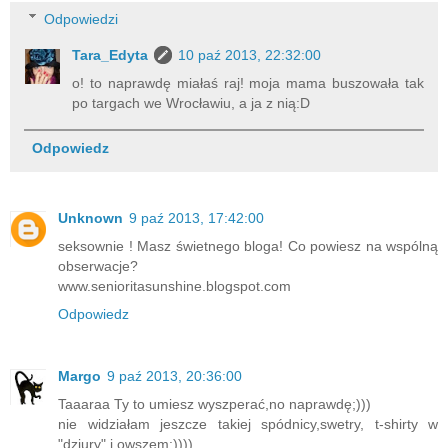
Odpowiedzi
Tara_Edyta
10 paź 2013, 22:32:00
o! to naprawdę miałaś raj! moja mama buszowała tak
po targach we Wrocławiu, a ja z nią:D
Odpowiedz
Unknown
9 paź 2013, 17:42:00
seksownie ! Masz świetnego bloga! Co powiesz na wspólną
obserwacje?
www.senioritasunshine.blogspot.com
Odpowiedz
Margo
9 paź 2013, 20:36:00
Taaaraa Ty to umiesz wyszperać,no naprawdę;)))
nie widziałam jeszcze takiej spódnicy,swetry, t-shirty w
"dziury" i owszem:))))