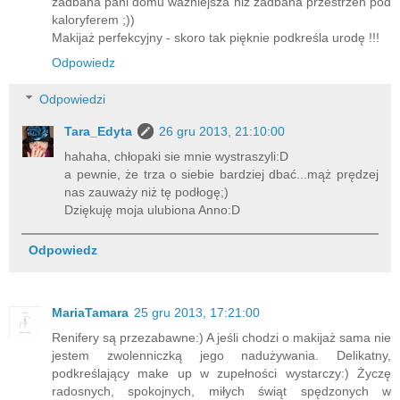
zadbana pani domu ważniejsza niż zadbana przestrzeń pod
kaloryferem ;))
Makijaż perfekcyjny - skoro tak pięknie podkreśla urodę !!!
Odpowiedz
Odpowiedzi
Tara_Edyta
26 gru 2013, 21:10:00
hahaha, chłopaki sie mnie wystraszyli:D
a pewnie, że trza o siebie bardziej dbać...mąż prędzej
nas zauważy niż tę podłogę;)
Dziękuję moja ulubiona Anno:D
Odpowiedz
MariaTamara
25 gru 2013, 17:21:00
Renifery są przezabawne:) A jeśli chodzi o makijaż sama nie
jestem zwolenniczką jego nadużywania. Delikatny,
podkreślający make up w zupełności wystarczy:) Życzę
radosnych, spokojnych, miłych świąt spędzonych w