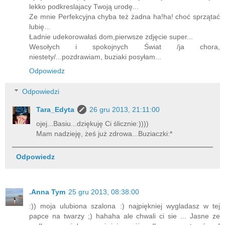
lekko podkreslajacy Twoją urodę...
Ze mnie Perfekcyjna chyba też żadna ha!ha! choć sprzątać
lubię...
Ładnie udekorowałaś dom,pierwsze zdjęcie super...
Wesołych i spokojnych Świat /ja chora,
niestety/...pozdrawiam, buziaki posyłam...
Odpowiedz
Odpowiedzi
Tara_Edyta
26 gru 2013, 21:11:00
ojej...Basiu...dziękuję Ci ślicznie:))))
Mam nadzieję, żeś już zdrowa...Buziaczki:*
Odpowiedz
.Anna Tym
25 gru 2013, 08:38:00
:)) moja ulubiona szalona :) najpiękniej wygladasz w tej
papce na twarzy ;) hahaha ale chwali ci sie ... Jasne ze