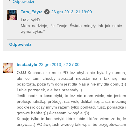
Odpowiedzi
Tara_Edyta
26 gru 2013, 21:19:00
I taki był:D
Mam nadzieję, że Twoje Świata minęły tak jak sobie
wymarzyłaś:*
Odpowiedz
beatastyle
23 gru 2013, 22:37:00
OJJJ Kochana ze mnie PD też chyba nie była by dumna,
ale co tam chocby sprzątał nieustannie i tak się nie
posprząta, poza tym dom jest dla Nas a nie my dla domu:)))
Lubie porządek, ale bez przesady :)
Jeśli chodzi o kosmetyki, to też nie mam wiele, nie jestem
profesjonalistką, próbuję, raz wolę delikatniej, a raz mocniej
podkreślic oczy innym razem tylko podkład, tusz, pomadka i
gotowe hahha:))) A czasami w ogóle :)))
Kupuję tylko te kosmetyki które lubię i które wiem że będę
urzywac :) PO świętach wrzucę taki wpis, bo przygotowałam