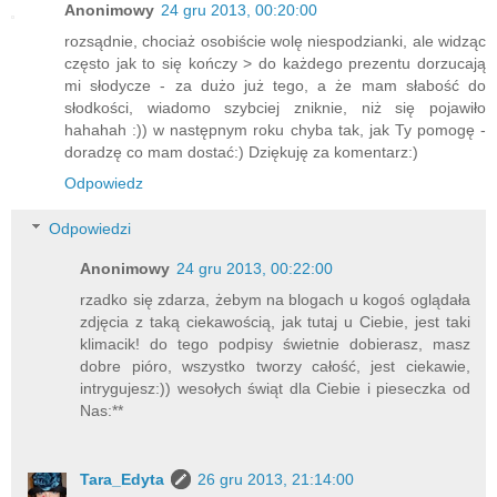
Anonimowy
24 gru 2013, 00:20:00
rozsądnie, chociaż osobiście wolę niespodzianki, ale widząc
często jak to się kończy > do każdego prezentu dorzucają
mi słodycze - za dużo już tego, a że mam słabość do
słodkości, wiadomo szybciej zniknie, niż się pojawiło
hahahah :)) w następnym roku chyba tak, jak Ty pomogę -
doradzę co mam dostać:) Dziękuję za komentarz:)
Odpowiedz
Odpowiedzi
Anonimowy
24 gru 2013, 00:22:00
rzadko się zdarza, żebym na blogach u kogoś oglądała
zdjęcia z taką ciekawością, jak tutaj u Ciebie, jest taki
klimacik! do tego podpisy świetnie dobierasz, masz
dobre pióro, wszystko tworzy całość, jest ciekawie,
intrygujesz:)) wesołych świąt dla Ciebie i pieseczka od
Nas:**
Tara_Edyta
26 gru 2013, 21:14:00