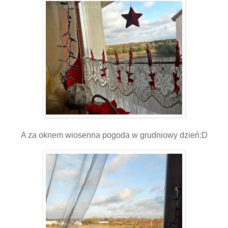
A za oknem wiosenna pogoda w grudniowy dzień:D