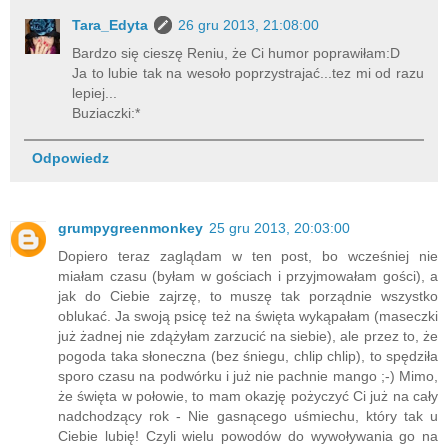
Tara_Edyta
26 gru 2013, 21:08:00
Bardzo się cieszę Reniu, że Ci humor poprawiłam:D
Ja to lubie tak na wesoło poprzystrajać...tez mi od razu
lepiej...
Buziaczki:*
Odpowiedz
grumpygreenmonkey
25 gru 2013, 20:03:00
Dopiero teraz zaglądam w ten post, bo wcześniej nie
miałam czasu (byłam w gościach i przyjmowałam gości), a
jak do Ciebie zajrzę, to muszę tak porządnie wszystko
oblukać. Ja swoją psicę też na święta wykąpałam (maseczki
już żadnej nie zdążyłam zarzucić na siebie), ale przez to, że
pogoda taka słoneczna (bez śniegu, chlip chlip), to spędziła
sporo czasu na podwórku i już nie pachnie mango ;-) Mimo,
że święta w połowie, to mam okazję pożyczyć Ci już na cały
nadchodzący rok - Nie gasnącego uśmiechu, który tak u
Ciebie lubię! Czyli wielu powodów do wywoływania go na