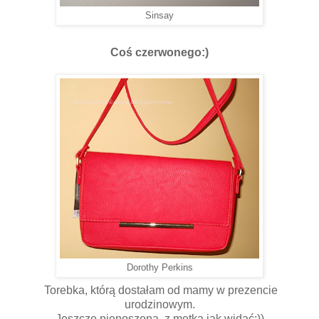
Sinsay
Coś czerwonego:)
Dorothy Perkins
Torebka, którą dostałam od mamy w prezencie
urodzinowym.
Jeszcze nienoszona, z metką jak widać;))