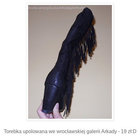
Torebka upolowana we wrocławskiej galerii Arkady - 19 zł:D