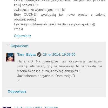
Ech kochana,dociśniesz,przyciśniesz i jak jest okazja to nie
żałuj sobie:PPP
zwłaszcza,ze wynajdujesz perełki!
Buty CUDNE!! wyglądają jak nowe prosto z salonu
obuwniczego:)
Prezenty od Mamy śliczne i reszta zakupów spoko:)))
cmoki
Odpowiedz
Odpowiedzi
Tara_Edyta
25 lut 2014, 19:05:00
Hahaha:D Na pieniądze też oczywiście zwracam
uwagę, ale teraz, gdy są lumpeksy, to naprawdę nie
trzeba mieć ich dużo, żeby się obkupić:D
Już kolanem dopycham! Dam radę!:D
:*
Odpowiedz