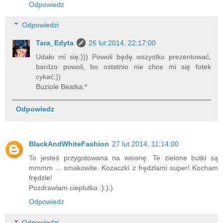
Odpowiedz
Odpowiedzi
Tara_Edyta
26 lut 2014, 22:17:00
Udało mi się:))) Powoli będę wszystko prezentować,
bardzo powoli, bo ostatnio nie chce mi się fotek
cykać;))
Buziole Beatka:*
Odpowiedz
BlackAndWhiteFashion
27 lut 2014, 11:14:00
To jesteś przygotowana na wiosnę. Te zielone butki są
mmmm ... smakowite. Kozaczki z frędzlami super! Kocham
frędzle!
Pozdrawiam cieplutko :):):)
Odpowiedz
Odpowiedzi