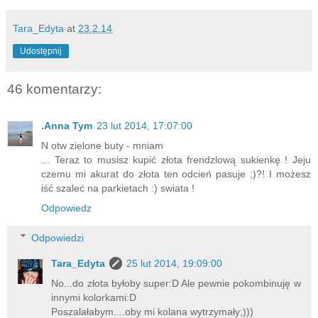
Tara_Edyta
at
23.2.14
Udostępnij
46 komentarzy:
.Anna Tym
23 lut 2014, 17:07:00
N otw zielone buty - mniam
... Teraz to musisz kupić złota frendzlową sukienkę ! Jeju
czemu mi akurat do złota ten odcień pasuje ;)?! I możesz
iść szaleć na parkietach :) swiata !
Odpowiedz
Odpowiedzi
Tara_Edyta
25 lut 2014, 19:09:00
No...do złota byłoby super:D Ale pewnie pokombinuję w
innymi kolorkami:D
Poszalałabym....oby mi kolana wytrzymały;)))