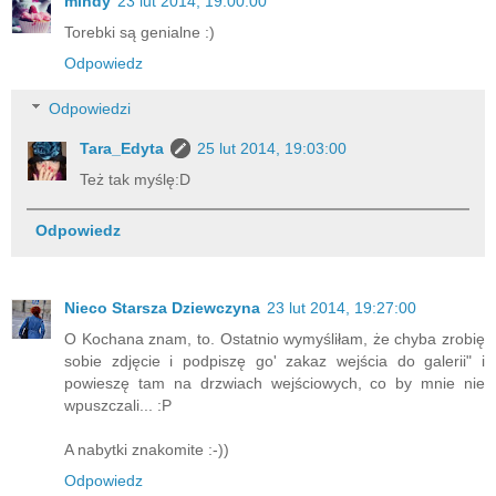
mindy
23 lut 2014, 19:00:00
Torebki są genialne :)
Odpowiedz
Odpowiedzi
Tara_Edyta
25 lut 2014, 19:03:00
Też tak myślę:D
Odpowiedz
Nieco Starsza Dziewczyna
23 lut 2014, 19:27:00
O Kochana znam, to. Ostatnio wymyśliłam, że chyba zrobię
sobie zdjęcie i podpiszę go' zakaz wejścia do galerii" i
powieszę tam na drzwiach wejściowych, co by mnie nie
wpuszczali... :P
A nabytki znakomite :-))
Odpowiedz