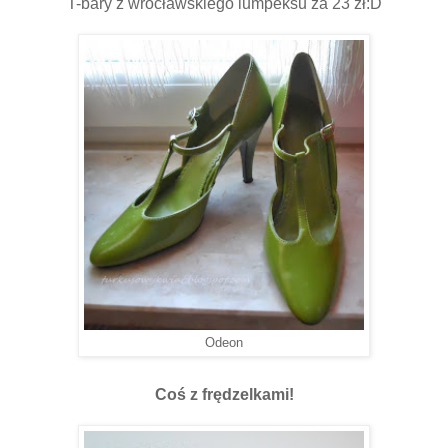
T-bary z wrocławskiego lumpeksu za 23 zł:D
Odeon
Coś z frędzelkami!