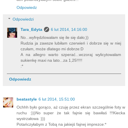
Odpowiedz
Odpowiedzi
Tara_Edyta
6 lut 2014, 14:16:00
No...wyfrędzlowałam się ile się dało;))
Rudzia ja zawsze lubiłam czerwień i dobrze się w niej
czułam, może dlatego mi dobrze:D
A na allegro warto szperać...wczoraj wylicytowałam
sukienkę maxi na lato...za 1,25!!!!!
:*
Odpowiedz
beatastyle
6 lut 2014, 15:51:00
Ochhh było gorąco, aż czuję przez ekran szczególnie foty w
ruchu :)))No super że tak fajnie się bawiłaś !!!Kiecka
wystrzałowa :)))
Potańczyłabym z Tobą na jakiejś fajnej imprezce:*