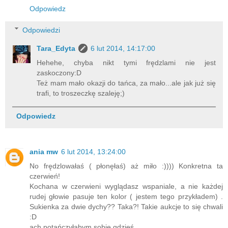
Odpowiedz
Odpowiedzi
Tara_Edyta
6 lut 2014, 14:17:00
Hehehe, chyba nikt tymi frędzlami nie jest
zaskoczony:D
Też mam mało okazji do tańca, za mało...ale jak już się
trafi, to troszeczkę szaleję;)
Odpowiedz
ania mw
6 lut 2014, 13:24:00
No frędzlowałaś ( płonęłaś) aż miło :)))) Konkretna ta
czerwień!
Kochana w czerwieni wyglądasz wspaniale, a nie każdej
rudej głowie pasuje ten kolor ( jestem tego przykładem) .
Sukienka za dwie dychy?? Taka?! Takie aukcje to się chwali
:D
ach potańczyłabym sobie gdzieś...