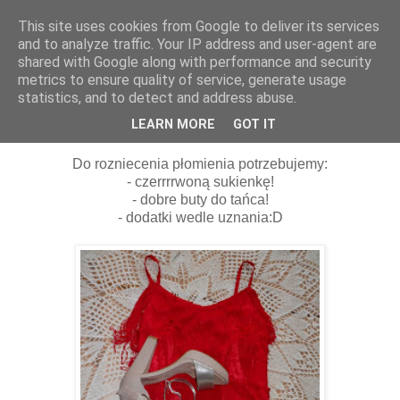
This site uses cookies from Google to deliver its services
and to analyze traffic. Your IP address and user-agent are
shared with Google along with performance and security
metrics to ensure quality of service, generate usage
statistics, and to detect and address abuse.
05 lutego 2014
Płomień został ugaszony...
LEARN MORE
GOT IT
Do rozniecenia płomienia potrzebujemy:
- czerrrrwoną sukienkę!
- dobre buty do tańca!
- dodatki wedle uznania:D