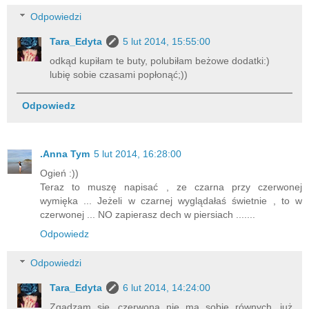
Odpowiedzi
Tara_Edyta
5 lut 2014, 15:55:00
odkąd kupiłam te buty, polubiłam beżowe dodatki:)
lubię sobie czasami popłonąć;))
Odpowiedz
.Anna Tym
5 lut 2014, 16:28:00
Ogień :))
Teraz to muszę napisać , ze czarna przy czerwonej
wymięka ... Jeżeli w czarnej wyglądałaś świetnie , to w
czerwonej ... NO zapierasz dech w piersiach .......
Odpowiedz
Odpowiedzi
Tara_Edyta
6 lut 2014, 14:24:00
Zgadzam się...czerwona nie ma sobie równych...już