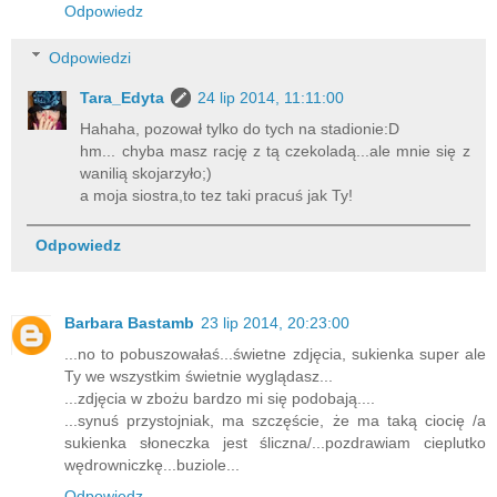
Odpowiedz
Odpowiedzi
Tara_Edyta
24 lip 2014, 11:11:00
Hahaha, pozował tylko do tych na stadionie:D
hm... chyba masz rację z tą czekoladą...ale mnie się z
wanilią skojarzyło;)
a moja siostra,to tez taki pracuś jak Ty!
Odpowiedz
Barbara Bastamb
23 lip 2014, 20:23:00
...no to pobuszowałaś...świetne zdjęcia, sukienka super ale
Ty we wszystkim świetnie wyglądasz...
...zdjęcia w zbożu bardzo mi się podobają....
...synuś przystojniak, ma szczęście, że ma taką ciocię /a
sukienka słoneczka jest śliczna/...pozdrawiam cieplutko
wędrowniczkę...buziole...
Odpowiedz