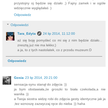
przystojny oj będzie się działo ;) Fajny zamek i w ogóle
wdzięcznie wyglądałaś :)
Odpowiedz
Odpowiedzi
Tara_Edyta
24 lip 2014, 11:12:00
aż się boję pomyśleć co mi się z nim będzie działo...
zresztą już nie ma lekko;)
a ja, to z tych nastolatek, co z przodu muzeum:D
Odpowiedz
Gosia
23 lip 2014, 20:21:00
sensacja-synu stanął do zdjęcia :))
ja bym obstawiała,że groszki to biała czekolada,a nie
wanilia :))
a Twoja siostra widzę robi do zdjęcia gesty identyczne jak ja
,tez wznoszę zazwyczaj ręce do nieba :)) haha