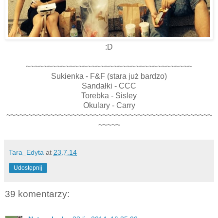
:D
~~~~~~~~~~~~~~~~~~~~~~~~~~~~~~~~~~~~~~
Sukienka - F&F (stara już bardzo)
Sandałki - CCC
Torebka - Sisley
Okulary - Carry
~~~~~~~~~~~~~~~~~~~~~~~~~~~~~~~~~~~~~~~~~~~~~~~
~~~~~
Tara_Edyta
at
23.7.14
Udostępnij
39 komentarzy: