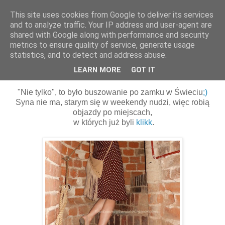
This site uses cookies from Google to deliver its services
and to analyze traffic. Your IP address and user-agent are
shared with Google along with performance and security
metrics to ensure quality of service, generate usage
statistics, and to detect and address abuse.
23 lipca 2014
Buszująca w zbożu... i nie tylko... ;)
LEARN MORE
GOT IT
"Nie tylko", to było buszowanie po zamku w Świeciu
;)
Syna nie ma, starym się w weekendy nudzi, więc robią
objazdy po miejscach,
w których już byli
klikk
.