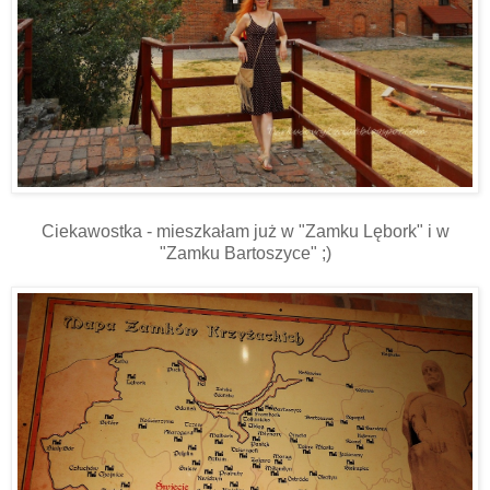
Ciekawostka - mieszkałam już w "Zamku Lębork" i w
"Zamku Bartoszyce" ;)