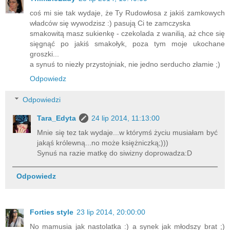
coś mi sie tak wydaje, że Ty Rudowłosa z jakiś zamkowych
władców się wywodzisz :) pasują Ci te zamczyska
smakowitą masz sukienkę - czekolada z wanilią, aż chce się
sięgnąć po jakiś smakołyk, poza tym moje ukochane
groszki...
a synuś to niezły przystojniak, nie jedno serducho złamie ;)
Odpowiedz
Odpowiedzi
Tara_Edyta
24 lip 2014, 11:13:00
Mnie się tez tak wydaje...w którymś życiu musiałam być
jakąś królewną...no może księżniczką;)))
Synuś na razie matkę do siwizny doprowadza:D
Odpowiedz
Forties style
23 lip 2014, 20:00:00
No mamusia jak nastolatka :) a synek jak młodszy brat ;)