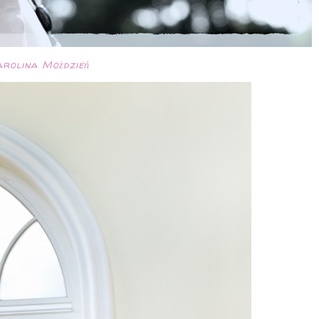
rolina Możdzień