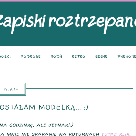
NOŚCI
PODRÓŻE
MODA
RETRO
SESJE
PHENOME
19.9.14
OSTAŁAM MODELKĄ... ;)
a godzinkę, ale jednak!;)
dla mnie nie skakanie na koturnach
tutaj klik
,