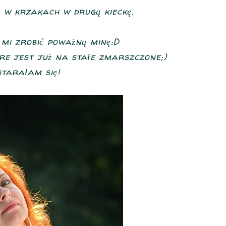
ę w krzakach w drugą kieckę.
 mi zrobić poważną minę:D
óre jest już na stałe zmarszczone;)
starałam się!