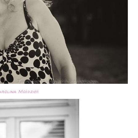
rolina Możdzień