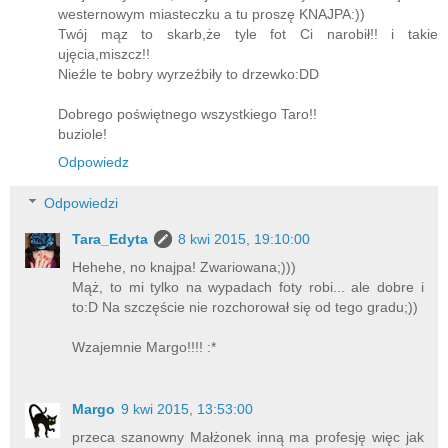
westernowym miasteczku a tu proszę KNAJPA:))
Twój mąz to skarb,że tyle fot Ci narobił!! i takie
ujęcia,miszcz!!
Nieźle te bobry wyrzeźbiły to drzewko:DD
Dobrego poświętnego wszystkiego Taro!!
buziole!
Odpowiedz
Odpowiedzi
Tara_Edyta
8 kwi 2015, 19:10:00
Hehehe, no knajpa! Zwariowana;)))
Mąż, to mi tylko na wypadach foty robi... ale dobre i
to:D Na szczęście nie rozchorował się od tego gradu;))
Wzajemnie Margo!!!! :*
Margo
9 kwi 2015, 13:53:00
przeca szanowny Małżonek inną ma profesję więc jak