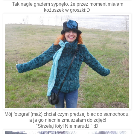
Tak nagle gradem sypnęło, że przez moment miałam
kożuszek w groszki:D
Mój fotograf (mąż) chciał czym prędzej biec do samochodu,
a ja go niecnie zmuszałam do zdjęć!
"Strzelaj foty! Nie marudż!" :D