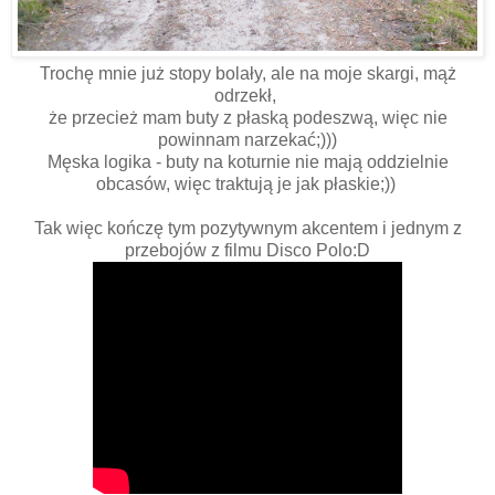
Trochę mnie już stopy bolały, ale na moje skargi, mąż
odrzekł,
że przecież mam buty z płaską podeszwą, więc nie
powinnam narzekać;)))
Męska logika - buty na koturnie nie mają oddzielnie
obcasów, więc traktują je jak płaskie;))
Tak więc kończę tym pozytywnym akcentem i jednym z
przebojów z filmu Disco Polo:D