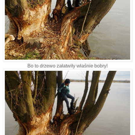
Bo to drzewo załatwiły właśnie bobry!