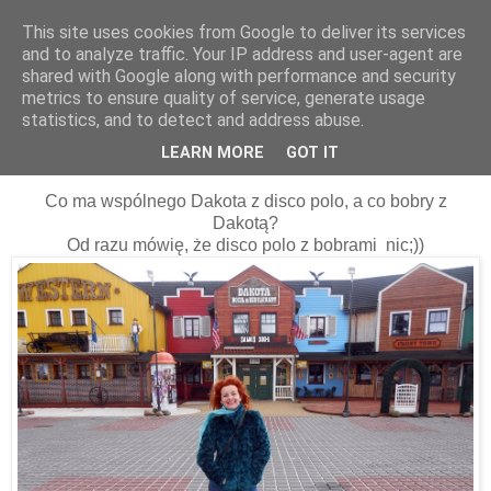
This site uses cookies from Google to deliver its services
and to analyze traffic. Your IP address and user-agent are
shared with Google along with performance and security
metrics to ensure quality of service, generate usage
statistics, and to detect and address abuse.
08 kwietnia 2015
Disco polo, Dakota i bobry... ;)
LEARN MORE
GOT IT
Co ma wspólnego Dakota z disco polo, a co bobry z
Dakotą?
Od razu mówię, że disco polo z bobrami nic;))