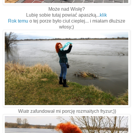
Może nad Wisłę?
Lubię sobie tutaj powiać apaszką..
.
klik
Rok temu
o tej porze było ciut cieplej... i miałam dłuższe
włosy;)
Wiatr zafundował mi porcję rozmaitych fryzur;))