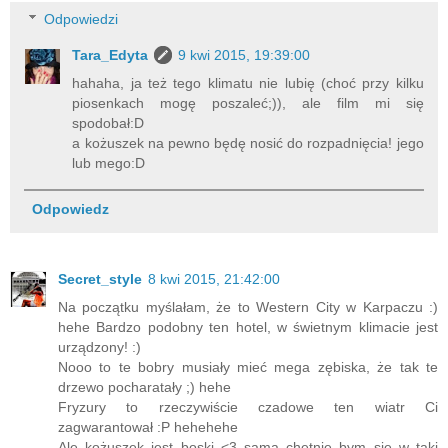
Odpowiedzi
Tara_Edyta
9 kwi 2015, 19:39:00
hahaha, ja też tego klimatu nie lubię (choć przy kilku
piosenkach mogę poszaleć;)), ale film mi się
spodobał:D
a kożuszek na pewno będę nosić do rozpadnięcia! jego
lub mego:D
Odpowiedz
Secret_style
8 kwi 2015, 21:42:00
Na początku myślałam, że to Western City w Karpaczu :)
hehe Bardzo podobny ten hotel, w świetnym klimacie jest
urządzony! :)
Nooo to te bobry musiały mieć mega zębiska, że tak te
drzewo pocharatały ;) hehe
Fryzury to rzeczywiście czadowe ten wiatr Ci
zagwarantował :P hehehehe
Ale kożuszek jest boski <3 sama chętnie bym się w taki