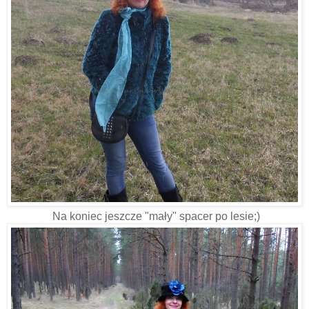
Na koniec jeszcze "mały" spacer po lesie;)