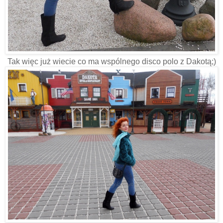
Tak więc już wiecie co ma wspólnego disco polo z Dakotą;)