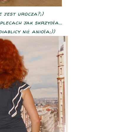
e jest urocza?;)
plecach jak skrzydła...
iablicy niż anioła;))