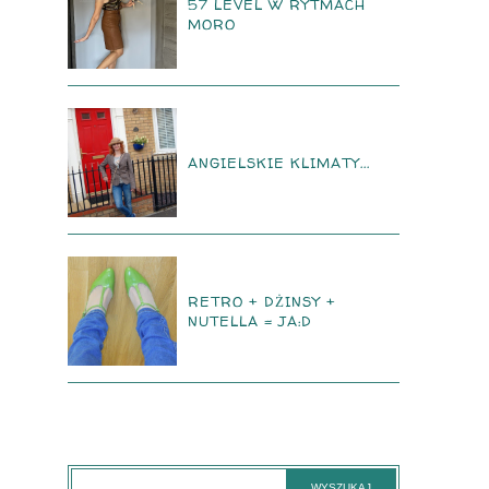
57 LEVEL W RYTMACH
MORO
ANGIELSKIE KLIMATY...
RETRO + DŻINSY +
NUTELLA = JA:D