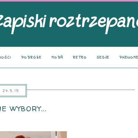
NOŚCI
PODRÓŻE
MODA
RETRO
SESJE
PHENOME
24.5.15
E WYBORY...