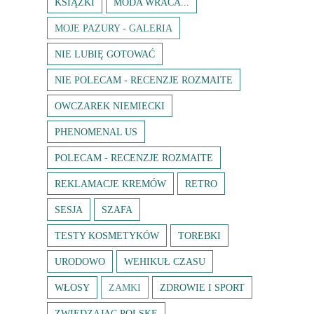
KSIĄŻKI
MODA WRACA...
MOJE PAZURY - GALERIA
NIE LUBIĘ GOTOWAĆ
NIE POLECAM - RECENZJE ROZMAITE
OWCZAREK NIEMIECKI
PHENOMENAL US
POLECAM - RECENZJE ROZMAITE
REKLAMACJE KREMÓW
RETRO
SESJA
SZAFA
TESTY KOSMETYKÓW
TOREBKI
URODOWO
WEHIKUŁ CZASU
WŁOSY
ZAMKI
ZDROWIE I SPORT
ZWIEDZAJĄC POLSKĘ