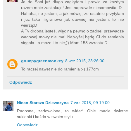
Ja do Soni już długo zaglądam i prawie za każdym
razem mnie zaskakuje! Jest naprawdę niesamowita!:D
Hahaha, no jestem, a jak mówię, że ostatnio przytyłam
i juz taka filigranowa jak dawniej nie jestem, to nie
wierzą:D
A Ty drobna jesteś, więc na pewno o żadnej przewadze
wagowej mowy nie ma! Najwyżej będę Ci do ramienia
sięgała...a może i to nie;)) Mam 158 wzrostu:D
grumpygreenmonkey
8 wrz 2015, 23:26:00
To raczej nawet nie do ramienia :-) 177cm
Odpowiedz
Nieco Starsza Dziewczyna
7 wrz 2015, 09:19:00
Radosne, zadowolone, to widać. Obie macie świetne
sukienki i każda w swoim stylu.
Odpowiedz