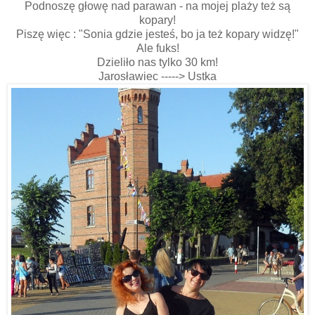
Podnoszę głowę nad parawan - na mojej plaży też są
kopary!
Piszę więc : "Sonia gdzie jesteś, bo ja też kopary widzę!"
Ale fuks!
Dzieliło nas tylko 30 km!
Jarosławiec -----> Ustka