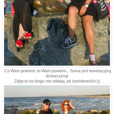
Co Wam powiem, to Wam powiem... Sonia jest rewelacyjną
dziewczyną!
Zdjęcia na blogu nie oddają jej żywiołowości:))