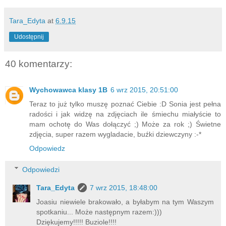
Tara_Edyta
at
6.9.15
Udostępnij
40 komentarzy:
Wychowawca klasy 1B
6 wrz 2015, 20:51:00
Teraz to już tylko muszę poznać Ciebie :D Sonia jest pełna
radości i jak widzę na zdjęciach ile śmiechu miałyście to
mam ochotę do Was dołączyć ;) Może za rok ;) Świetne
zdjęcia, super razem wygladacie, buźki dziewczyny :-*
Odpowiedz
Odpowiedzi
Tara_Edyta
7 wrz 2015, 18:48:00
Joasiu niewiele brakowało, a byłabym na tym Waszym
spotkaniu... Może następnym razem:)))
Dziękujemy!!!!! Buziole!!!!