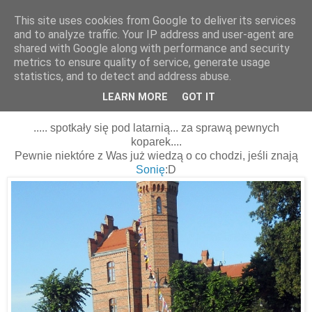
This site uses cookies from Google to deliver its services
and to analyze traffic. Your IP address and user-agent are
shared with Google along with performance and security
metrics to ensure quality of service, generate usage
statistics, and to detect and address abuse.
06 września 2015
Kobiety w czerni...
LEARN MORE
GOT IT
..... spotkały się pod latarnią... za sprawą pewnych
koparek....
Pewnie niektóre z Was już wiedzą o co chodzi, jeśli znają
Sonię
:D