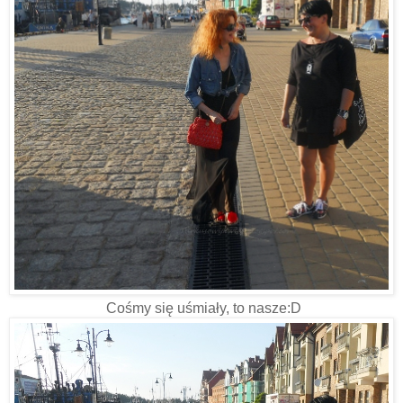
Cośmy się uśmiały, to nasze:D