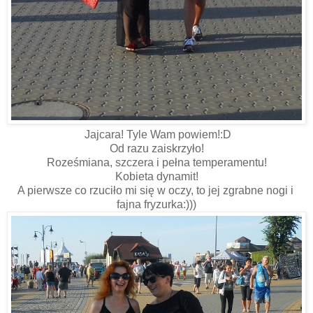
Jajcara! Tyle Wam powiem!:D
Od razu zaiskrzyło!
Roześmiana, szczera i pełna temperamentu!
Kobieta dynamit!
A pierwsze co rzuciło mi się w oczy, to jej zgrabne nogi i
fajna fryzurka:)))