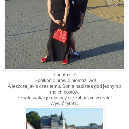
I udało się!
Spotkanie prawie niemożliwe!
A jeszcze jakiś czas temu, Sonia napisała pod jednym z
moich postów,
że w te wakacje musimy się zobaczyć w realu!
Wywróżyła!:D