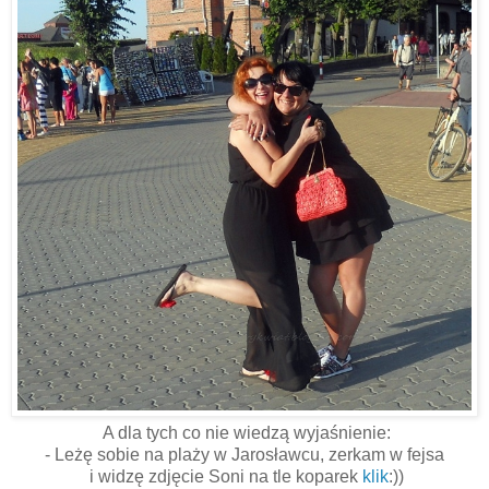
A dla tych co nie wiedzą wyjaśnienie:
- Leżę sobie na plaży w Jarosławcu, zerkam w fejsa
i widzę zdjęcie Soni na tle koparek
klik
:))