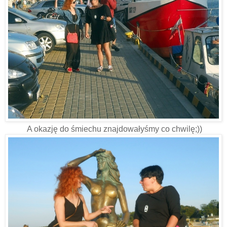
A okazję do śmiechu znajdowałyśmy co chwilę;))