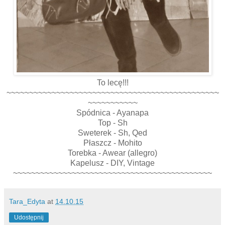
To lecę!!!
~~~~~~~~~~~~~~~~~~~~~~~~~~~~~~~~~~~~~~~~~~~~~~~
~~~~~~~~~~~
Spódnica - Ayanapa
Top - Sh
Sweterek - Sh, Qed
Płaszcz - Mohito
Torebka - Awear (allegro)
Kapelusz - DIY, Vintage
~~~~~~~~~~~~~~~~~~~~~~~~~~~~~~~~~~~~~~~~~~~~
Tara_Edyta
at
14.10.15
Udostępnij