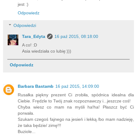
jest :)
Odpowiedz
Odpowiedzi
Tara_Edyta
16 paź 2015, 08:18:00
A co! :D
Asia wiedziała co lubię:)))
Odpowiedz
Barbara Bastamb
16 paź 2015, 14:09:00
Rusałka piękny prezent Ci zrobiła, spódnica idealna dla
Ciebie. Frędzle to Twój znak rozpoznawczy i...jeszcze coś!
Chyba wiesz co mam na myśli ha!ha! Płaszcz być Ci
porwała.
Szukam czegoś fajnego na jesień i lekką /bo mam nadzieję,
że taka będzie/ zimę!!!
Buziole...