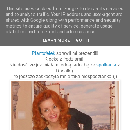
This site uses cookies from Google to deliver its services
and to analyze traffic. Your IP address and user-agent are
shared with Google along with performance and security
metrics to ensure quality of service, generate usage
statistics, and to detect and address abuse.
14 października 2015
Spódnica z frędzlami... od Plantofelka !
LEARN MORE
GOT IT
Plantofelek
sprawił mi prezent!!!!
Kieckę z frędzlami!!!
Nie dość, że już miałam jedną radochę ze
spotkania
z
Rusałką,
to jeszcze zaskoczyła mnie taka niespodzianką:)))