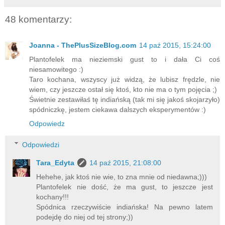
48 komentarzy:
Joanna - ThePlusSizeBlog.com
14 paź 2015, 15:24:00
Plantofelek ma nieziemski gust to i dała Ci coś
niesamowitego :)
Taro kochana, wszyscy już widzą, że lubisz frędzle, nie
wiem, czy jeszcze ostał się ktoś, kto nie ma o tym pojęcia ;)
Świetnie zestawiłaś tę indiańską (tak mi się jakoś skojarzyło)
spódniczkę, jestem ciekawa dalszych eksperymentów :)
Odpowiedz
Odpowiedzi
Tara_Edyta
14 paź 2015, 21:08:00
Hehehe, jak ktoś nie wie, to zna mnie od niedawna;)))
Plantofelek nie dość, że ma gust, to jeszcze jest
kochany!!!
Spódnica rzeczywiście indiańska! Na pewno latem
podejdę do niej od tej strony;))