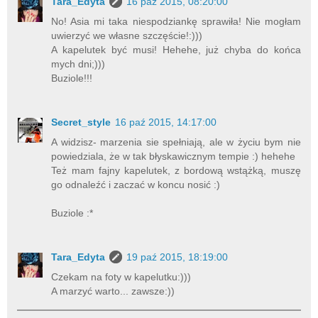
Tara_Edyta
16 paź 2015, 08:20:00
No! Asia mi taka niespodziankę sprawiła! Nie mogłam
uwierzyć we własne szczęście!:)))
A kapelutek być musi! Hehehe, już chyba do końca
mych dni;)))
Buziole!!!
Secret_style
16 paź 2015, 14:17:00
A widzisz- marzenia sie spełniają, ale w życiu bym nie
powiedziala, że w tak błyskawicznym tempie :) hehehe
Też mam fajny kapelutek, z bordową wstążką, muszę
go odnaleźć i zaczać w koncu nosić :)
Buziole :*
Tara_Edyta
19 paź 2015, 18:19:00
Czekam na foty w kapelutku:)))
A marzyć warto... zawsze:))