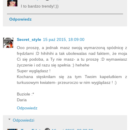
I to bardzo trendy!;))
Odpowiedz
Secret_style
15 paź 2015, 18:09:00
Ooo proszę, a jednak masz swoją wymarzoną spódnicę z
frędzlami :D hihihihi a tak ubolewalas nad faktem, że moja
Ci się podoba, a Ty nie masz- a tu proszę :D wymawiasz
życzenie i od razu się spełnia :) hehehe
Super wyglądasz !
Kochana stęsknilam się za tym Twoim kapelutkiem z
turkusowym kwiatem- przeuroczo w nim wyglądasz ! :)
Buziole :*
Daria
Odpowiedz
Odpowiedzi