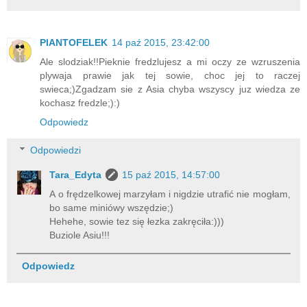
PlANTOFELEK
14 paź 2015, 23:42:00
Ale slodziak!!Pieknie fredzlujesz a mi oczy ze wzruszenia
plywaja prawie jak tej sowie, choc jej to raczej
swieca;)Zgadzam sie z Asia chyba wszyscy juz wiedza ze
kochasz fredzle;):)
Odpowiedz
Odpowiedzi
Tara_Edyta
15 paź 2015, 14:57:00
A o frędzelkowej marzyłam i nigdzie utrafić nie mogłam,
bo same miniówy wszędzie;)
Hehehe, sowie tez się łezka zakręciła:)))
Buziole Asiu!!!
Odpowiedz