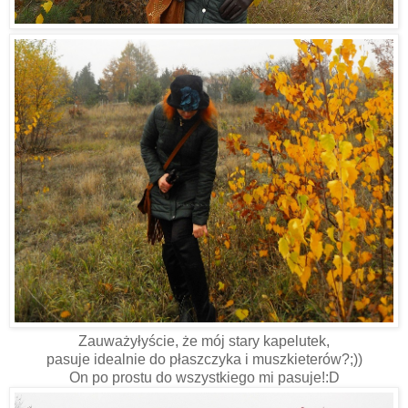
Zauważyłyście, że mój stary kapelutek,
pasuje idealnie do płaszczyka i muszkieterów?;))
On po prostu do wszystkiego mi pasuje!:D