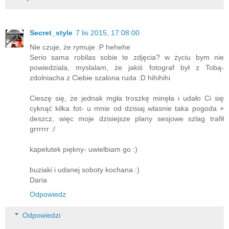
Secret_style
7 lis 2015, 17:08:00
Nie czuje, że rymuje :P hehehe
Serio sama robilas sobie te zdjęcia? w życiu bym nie
powiedziala, myslalam, że jakiś fotograf był z Tobą-
zdolniacha z Ciebie szalona ruda :D hihihihi
Cieszę się, że jednak mgła troszkę minęła i udało Ci się
cyknąć kilka fot- u mnie od dzisiaj wlasnie taka pogoda +
deszcz, więc moje dzisiejsze plany sesjowe szlag trafił
grrrrrr :/
kapelutek piękny- uwielbiam go :)
buziaki i udanej soboty kochana :)
Daria
Odpowiedz
Odpowiedzi