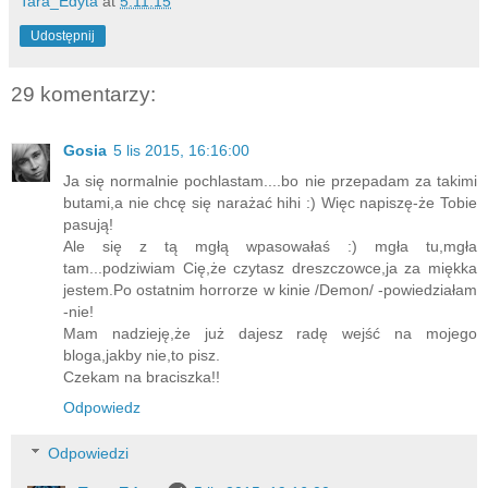
Tara_Edyta
at
5.11.15
Udostępnij
29 komentarzy:
Gosia
5 lis 2015, 16:16:00
Ja się normalnie pochlastam....bo nie przepadam za takimi
butami,a nie chcę się narażać hihi :) Więc napiszę-że Tobie
pasują!
Ale się z tą mgłą wpasowałaś :) mgła tu,mgła
tam...podziwiam Cię,że czytasz dreszczowce,ja za miękka
jestem.Po ostatnim horrorze w kinie /Demon/ -powiedziałam
-nie!
Mam nadzieję,że już dajesz radę wejść na mojego
bloga,jakby nie,to pisz.
Czekam na braciszka!!
Odpowiedz
Odpowiedzi