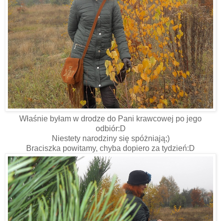
Właśnie byłam w drodze do Pani krawcowej po jego
odbiór:D
Niestety narodziny się spóżniają;)
Braciszka powitamy, chyba dopiero za tydzień:D