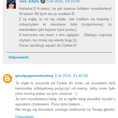
Tara_Edyta
5 lis 2015, 19:16:00
Hahaha:D A wiesz, że jak zawsze lubiłam muszkietery!
W latach 90-tych tez je nosiłam:D
Z tą mgłą, to mi się udało. Jak trafiłam na ksiażkę i
zobaczyłam te nieudane fotki (rozjaśnione), to
wiedziałam jaki będzie tytuł posta;)
A horrorów nie mam z kim oglądać... Dlatego częściej
czytam, bo mniej się wtedy boję;)))
Zaraz spróbuję wpaść do Ciebie:D
Odpowiedz
grumpygreenmonkey
5 lis 2015, 21:45:00
Ta mgła to przyszła od Ciebie do mnie, aż musiałam dziś
kamizelkę odblaskową pożyczyć od mamy, żeby mnie było
choć trochę widać na tym rowerze :-)
Ja tam muszkietery lubię, bo w ogóle lubię wszelkie kozaki z
wysokimi cholewami. Poza tymi białymi...
Nie mogę się doczekać nowego dzidziusia na Twojej głowie!
Odpowiedz