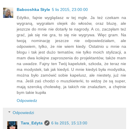
Babooshka Style
5 lis 2015, 23:00:00
Edytko, fajnie wyglądasz w tej mgle. Ja też czekam na
wygraną, wygrałam olejek do włosów, oraz bluzę, ale
jeszcze do mnie nie dotarły te nagrody. A co, zaczęłam też
grać, jak się nie gra, to się nie wygrywa. Więc gram. Na
twoją nominację jeszcze nie odpowiedziałam, ale
odpowiem, tylko, że nie wiem kiedy. Ostatnio u mnie na
blogu i tak jest dużo tematów, nie tylko moich stylizacji, a
mam dwa kolejne zaproszenia do projektantów, także mam
na uwadze. Fajny ten Twój kapelutek, szkoda, że teraz nie
ma modystek, tak jak kiedyś. U mnie kiedyś była modystka,
można było zamówić sobie kapelusz, ale niestety, już nie
ma. Jeśli zaś chodzi o muszkieterki, to widzę że są super,
mają szeroką cholewkę, ja takich nie znalazłam, a chętnie
bym takie kupiła
Odpowiedz
Odpowiedzi
Tara_Edyta
6 lis 2015, 15:13:00