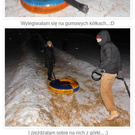
Wylegiwałam się na gumowych kółkach...:D
I zjeżdżałam sobie na nich z górki... ;)