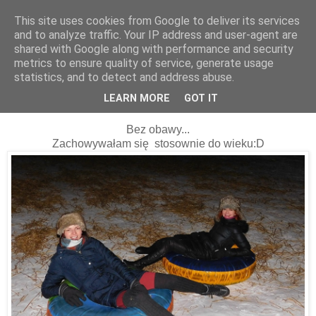
This site uses cookies from Google to deliver its services
and to analyze traffic. Your IP address and user-agent are
shared with Google along with performance and security
metrics to ensure quality of service, generate usage
statistics, and to detect and address abuse.
21 stycznia 2016
Co robiłam, gdy mnie parę dni nie było...
LEARN MORE
GOT IT
Bez obawy...
Zachowywałam się stosownie do wieku:D