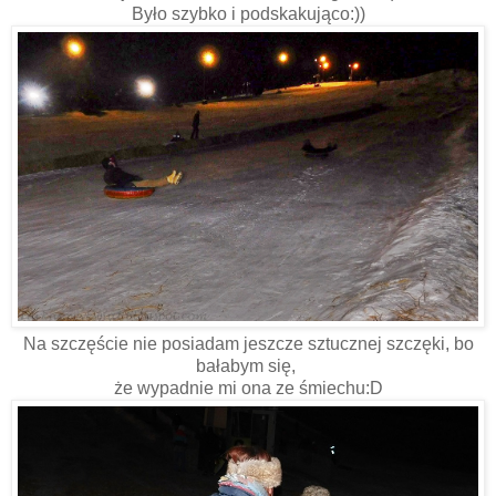
Było szybko i podskakująco:))
Na szczęście nie posiadam jeszcze sztucznej szczęki, bo
bałabym się,
że wypadnie mi ona ze śmiechu:D