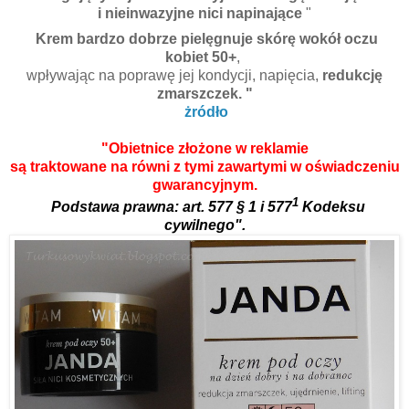
i nieinwazyjne nici napinające
"
Krem bardzo dobrze pielęgnuje skórę wokół oczu
kobiet 50+
,
wpływając na poprawę jej kondycji, napięcia,
redukcję
zmarszczek. "
żródło
"
Obietnice złożone w reklamie
są traktowane na
równi z tymi zawartymi w oświadczeniu
gwarancyjnym
.
1
Podstawa prawna: art. 577 § 1 i 577
Kodeksu
cywilnego".