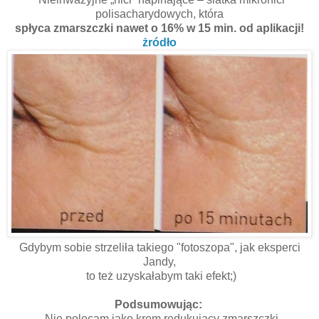
polisacharydowych, która
spłyca zmarszczki nawet o 16% w 15 min. od aplikacji!
żródło
Gdybym sobie strzeliła takiego "fotoszopa", jak eksperci
Jandy,
to też uzyskałabym taki efekt;)
Podsumowując:
- Nie polecam jako krem redukujący zmarszczki.