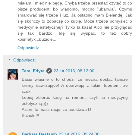
miałam i mieć nie będę. Chyba trzeba przestać czytać to co
pisze producent, bo wiadomo, mocno "ubarwia". Czymś
smarować się trzeba i już. Ja ostatnio mam Bielendę. Jak
się skończy to zobaczę co kupię. Może trzeba pomyśleć o
medycynie estetycznej? Tylko ta kasa! Albo nie przyglądać
się tak bardzo. Idę się wyspać, to też dobry
kosmetyk...buziole...
Odpowiedz
Odpowiedzi
Tara_Edyta
23 lut 2016, 08:12:00
Basiu własnie o to chodzi, że można dostać tańsze
kremy nawilżające! A ubarwiają z takim tupetem, że
szok!
Lepiej zbierać kasę na remont, czyli na medycynę
estetyczną:)))
A sen, to masz rację, że podstawa:D
Buziole!!!
Barbara Bastamb
23 lut 2016, 09:24:00