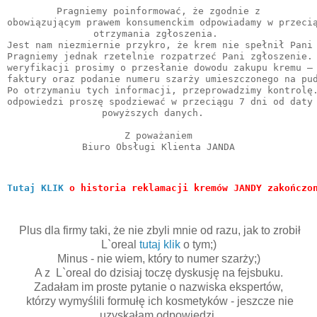
Pragniemy poinformować, że zgodnie z

obowiązującym prawem konsumenckim odpowiadamy w przecią
otrzymania zgłoszenia. 

Jest nam niezmiernie przykro, że krem nie spełnił Pani 
Pragniemy jednak rzetelnie rozpatrzeć Pani zgłoszenie. 
weryfikacji prosimy o przesłanie dowodu zakupu kremu – 
faktury oraz podanie numeru szarży umieszczonego na pud
Po otrzymaniu tych informacji, przeprowadzimy kontrolę.
odpowiedzi proszę spodziewać w przeciągu 7 dni od daty 
powyższych danych.  

Z poważaniem

Biuro Obsługi Klienta JANDA
Tutaj KLIK
 o historia reklamacji kremów JANDY zakończo
Plus dla firmy taki, że nie zbyli mnie od razu, jak to zrobił
L`oreal
tutaj klik
o tym;)
Minus - nie wiem, który to numer szarży;)
A z L`oreal do dzisiaj toczę dyskusję na fejsbuku.
Zadałam im proste pytanie o nazwiska ekspertów,
którzy wymyślili formułę ich kosmetyków - jeszcze nie
uzyskałam odpowiedzi.