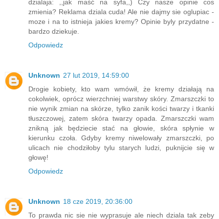
dzialaja: ,,jak maść na syfa,,) Czy nasze opinie cos
zmienia? Reklama dziala cuda! Ale nie dajmy sie oglupiac -
moze i na to istnieja jakies kremy? Opinie byly przydatne -
bardzo dziekuje.
Odpowiedz
Unknown
27 lut 2019, 14:59:00
Drogie kobiety, kto wam wmówił, że kremy działają na
cokolwiek, oprócz wierzchniej warstwy skóry. Zmarszczki to
nie wynik zmian na skórze, tylko zanik kości twarzy i tkanki
tłuszczowej, zatem skóra twarzy opada. Zmarszczki wam
znikną jak będziecie stać na głowie, skóra spłynie w
kierunku czoła. Gdyby kremy niwelowały zmarszczki, po
ulicach nie chodziłoby tylu starych ludzi, puknijcie się w
głowę!
Odpowiedz
Unknown
18 cze 2019, 20:36:00
To prawda nic sie nie wyprasuje ale niech dziala tak zeby