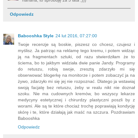
hahaha, to spróbuję za 3 lata ;)))
Odpowiedz
Babooshka Style
24 lut 2016, 07:27:00
Twoje recenzje są boskie, piszesz co chcesz, czujesz i
myślisz. Ja patrząc na reklamę tego kremu, i potem widząc
ją na fragmentach sztuki, od razu stwierdziłam że to
ściema, bo to jakbym widziała dwie panie Jandy. Programy
do retuszu, robią swoje, zresztą zdarzyło mi się
obserwować blogerkę na monitorze i potem zobaczyć ja na
żywo, zdarzyło mi się jej nie rozpoznać. Dlatego ja wstawiaj
swoją facjatę bez retuszu, żeby w realu nikt nie doznał
szoku. Nie ma cudownych kremów, bo wszyscy lekarze
medycyny estetycznej i chirurdzy plastyczni poszli by z
worami. Ale są te które chociaż trochę poprawiają kondycję
skórę i te, które działają jak maść na szczura. Pozdrawiam
Babooshka
Odpowiedz