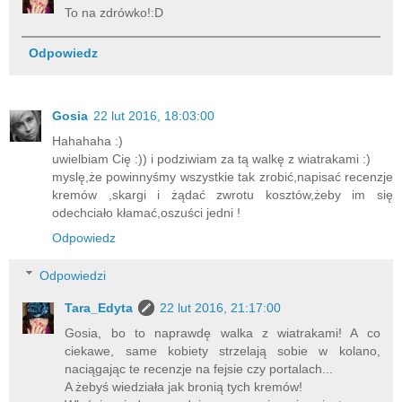
To na zdrówko!:D
Odpowiedz
Gosia
22 lut 2016, 18:03:00
Hahahaha :)
uwielbiam Cię :)) i podziwiam za tą walkę z wiatrakami :)
myslę,że powinnyśmy wszystkie tak zrobić,napisać recenzje
kremów ,skargi i żądać zwrotu kosztów,żeby im się
odechciało kłamać,oszuści jedni !
Odpowiedz
Odpowiedzi
Tara_Edyta
22 lut 2016, 21:17:00
Gosia, bo to naprawdę walka z wiatrakami! A co
ciekawe, same kobiety strzelają sobie w kolano,
naciągając te recenzje na fejsie czy portalach...
A żebyś wiedziała jak bronią tych kremów!