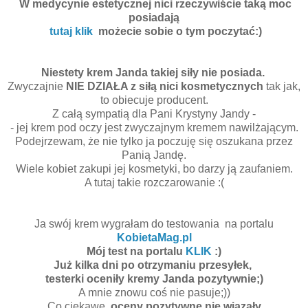
W medycynie estetycznej nici rzeczywiście taką moc
posiadają
tutaj klik
możecie sobie o tym poczytać:)
Niestety krem Janda takiej siły nie posiada.
Zwyczajnie
NIE DZIAŁA z siłą nici kosmetycznych
tak jak,
to obiecuje producent.
Z całą sympatią dla Pani Krystyny Jandy -
- jej krem pod oczy jest zwyczajnym kremem nawilżającym.
Podejrzewam, że nie tylko ja poczuję się oszukana przez
Panią Jandę.
Wiele kobiet zakupi jej kosmetyki, bo darzy ją zaufaniem.
A tutaj takie rozczarowanie :(
Ja swój krem wygrałam do testowania na portalu
KobietaMag.pl
Mój test na portalu
KLIK
:)
Już kilka dni po otrzymaniu przesyłek,
testerki oceniły kremy Janda pozytywnie;)
A mnie znowu coś nie pasuje;))
Co ciekawe,
oceny pozytywne nie wiązały