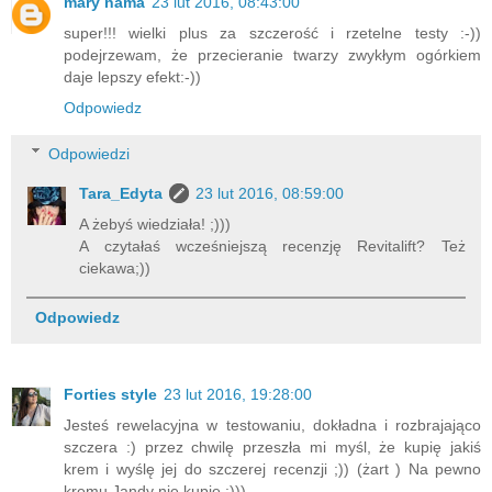
mary nama
23 lut 2016, 08:43:00
super!!! wielki plus za szczerość i rzetelne testy :-))
podejrzewam, że przecieranie twarzy zwykłym ogórkiem
daje lepszy efekt:-))
Odpowiedz
Odpowiedzi
Tara_Edyta
23 lut 2016, 08:59:00
A żebyś wiedziała! ;)))
A czytałaś wcześniejszą recenzję Revitalift? Też
ciekawa;))
Odpowiedz
Forties style
23 lut 2016, 19:28:00
Jesteś rewelacyjna w testowaniu, dokładna i rozbrajająco
szczera :) przez chwilę przeszła mi myśl, że kupię jakiś
krem i wyślę jej do szczerej recenzji ;)) (żart ) Na pewno
kremu Jandy nie kupię :)))