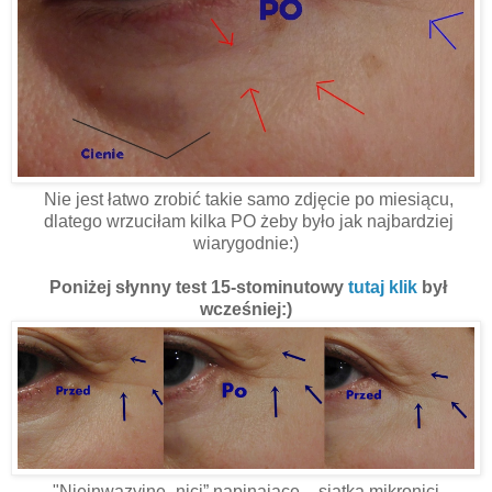
Nie jest łatwo zrobić takie samo zdjęcie po miesiącu,
dlatego wrzuciłam kilka PO żeby było jak najbardziej
wiarygodnie:)
Poniżej słynny test 15-stominutowy
tutaj klik
był
wcześniej:)
"Nieinwazyjne „nici” napinające – siatka mikronici