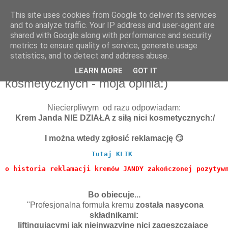
This site uses cookies from Google to deliver its services
and to analyze traffic. Your IP address and user-agent are
shared with Google along with performance and security
metrics to ensure quality of service, generate usage
statistics, and to detect and address abuse.
22 lutego 2016
Krem Janda nie działa z siłą nici
LEARN MORE
GOT IT
kosmetycznych - moja opinia:)
Niecierpliwym od razu odpowiadam:
Krem Janda NIE DZIAŁA z siłą nici kosmetycznych:/
I można wtedy zgłosić reklamację 😏
Tutaj KLIK
o historia reklamacji kremów JANDY zakończonej pozytyw
Bo obiecuje...
"Profesjonalna formuła kremu
została nasycona
składnikami:
liftingującymi jak nieinwazyjne nici zagęszczające