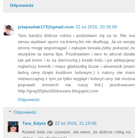
Odpowiedz
jolapawlak173@gmail.com
22 lut 2016, 20:28:00
Taro bardzo dobrze robisz i podziwiam cię za to. Nie ma
sensu wydawć sporo na kremy,bo nie skutkują. Ja ze swojej
strony mogę wspomagać i zakupie loreala,żeby pokazać,że
wszędzie ta sama lipa. Pozdrawiam i taro to akurat działa
tak jak krem i to za darmochę;) kostki lodu i po wklepujesz
najtańszy kremik i masz gładziutką buzie i aksamicik:)mam
ładną cerę dzięki kostkom lodowym:) z natury nie mam
ndzwuczajnej z tym,że tylko wygląd i koloryt cery tak można
poprawić znmarch nie ruszy lód:( pozdrawuam
http://gray50plus50dresses.blogspot.com
Odpowiedz
Odpowiedzi
Tara_Edyta
22 lut 2016, 21:19:00
Kostek lodu nie używam, ale wiem, że dobrze robią na