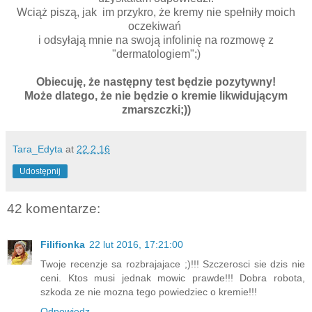
Wciąż piszą, jak im przykro, że kremy nie spełniły moich
oczekiwań
i odsyłają mnie na swoją infolinię na rozmowę z
"dermatologiem";)
Obiecuję, że następny test będzie pozytywny!
Może dlatego, że nie będzie o kremie likwidującym
zmarszczki;))
Tara_Edyta
at
22.2.16
Udostępnij
42 komentarze:
Filifionka
22 lut 2016, 17:21:00
Twoje recenzje sa rozbrajajace ;)!!! Szczerosci sie dzis nie
ceni. Ktos musi jednak mowic prawde!!! Dobra robota,
szkoda ze nie mozna tego powiedziec o kremie!!!
Odpowiedz