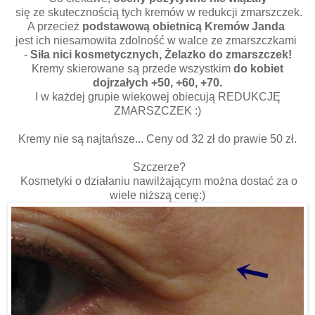
się ze skutecznością tych kremów w redukcji zmarszczek.
A przecież
podstawową obietnicą Kremów Janda
jest ich niesamowita zdolność w walce ze zmarszczkami
-
Siła nici kosmetycznych, Żelazko do zmarszczek!
Kremy skierowane są przede wszystkim
do kobiet
dojrzałych +50, +60, +70.
I w każdej grupie wiekowej obiecują REDUKCJĘ
ZMARSZCZEK :)
Kremy nie są najtańsze... Ceny od 32 zł do prawie 50 zł.
Szczerze?
Kosmetyki o działaniu nawilżającym można dostać za o
wiele niższą cenę:)