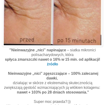
"Nieinwazyjne „nici” napinające
– siatka mikronici
polisacharydowych, która
spłyca zmarszczki nawet o 16% w 15 min. od aplikacji!
żródło
Nieinwazyjne „nici” zgęszczające
– 100% zalecanej
dawki,
działając w skórze z ekstremalną skutecznością
zwiększają gęstość wzmacniających ją włókien kolagenu:
nawet + 103% po 28 dniach stosowania."
Super moc prawda?:))