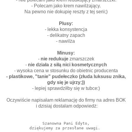
- Polecam jako krem nawilżający.
Na pewno nie dokupię reszty z tej serii;)
Plusy:
- lekka konsystencja
- delikatny zapach
- nawilża
Minusy:
-
nie redukuje
zmarszczek
-
nie działa z siłą nici kosmetycznych
- wysoka cena w stosunku do obietnic producenta
- plastikowe, "tanie" pudełeczko (złuda luksusu znika,
gdy się je ujrzy;))
- lepiej sprawdziłby się w tubce:)
Oczywiście napisałam reklamację do firmy na adres BOK
i dzisiaj dostałam odpowiedż:
Szanowna Pani Edyto,

dziękujemy za przesłane uwagi. 