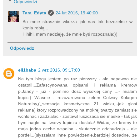
Odpowiedzi
Tara_Edyta
24 lut 2016, 19:40:00
Bo mnie strasznie wkurza jak nas tak bezczelnie w
konia robią...
Hihihi, mam nadzieję, że mnie byś rozpoznała;))
Odpowiedz
eli1baba
2 wrz 2016, 09:17:00
Na tym blogu jestem po raz pierwszy - ale napewno nie
ostatni!...Zafascynowana opisami i reklama kremow
p.Jandy - juz - pomimo dosc wysokiej ceny ...- mialam
kupic:) Wlasnie - rozczarowana zelem Colway Kolagen
Naturalny,(,,sensacja kosmetyczna 21 wieku,,-jak glosi
reklama) ktory rozprowadzony na mokrej twarzy zamiast sie
wchlonac i zadzialac - zostawil luszczaca sie maske - tak jak
bym nagle na twarzy lupiezu dostala! Widac, ze kremy te
maja jedna ceche wspolna - skutecznie odchudzaja - ale
portfel...(slyszalam inne powiedzenie,bardziej dosadne, ze