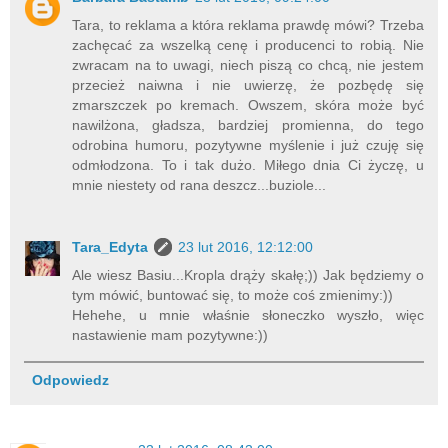
Tara, to reklama a która reklama prawdę mówi? Trzeba
zachęcać za wszelką cenę i producenci to robią. Nie
zwracam na to uwagi, niech piszą co chcą, nie jestem
przecież naiwna i nie uwierzę, że pozbędę się
zmarszczek po kremach. Owszem, skóra może być
nawilżona, gładsza, bardziej promienna, do tego
odrobina humoru, pozytywne myślenie i już czuję się
odmłodzona. To i tak dużo. Miłego dnia Ci życzę, u
mnie niestety od rana deszcz...buziole...
Tara_Edyta
23 lut 2016, 12:12:00
Ale wiesz Basiu...Kropla drąży skałę;)) Jak będziemy o
tym mówić, buntować się, to może coś zmienimy:))
Hehehe, u mnie właśnie słoneczko wyszło, więc
nastawienie mam pozytywne:))
Odpowiedz