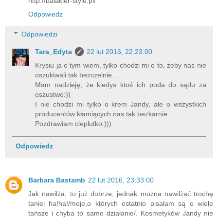
http://balakier-style.pl/
Odpowiedz
Odpowiedzi
Tara_Edyta
22 lut 2016, 22:23:00
Krysiu ja o tym wiem, tylko chodzi mi o to, żeby nas nie
oszukiwali tak bezczelnie...
Mam nadzieję, że kiedys ktoś ich poda do sądu za
oszustwo:))
I nie chodzi mi tylko o krem Jandy, ale o wszystkich
producentów kłamiących nas tak bezkarnie...
Pozdrawiam cieplutko:)))
Odpowiedz
Barbara Bastamb
22 lut 2016, 23:33:00
Jak nawilża, to już dobrze, jednak można nawilżać trochę
taniej ha!ha!/moje,o których ostatnio pisałam są o wiele
tańsze i chyba to samo działanie/. Kosmetyków Jandy nie