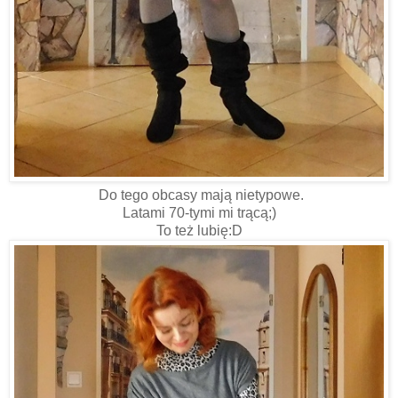
Do tego obcasy mają nietypowe.
Latami 70-tymi mi trącą;)
To też lubię:D