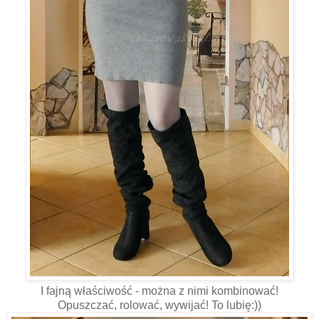
I fajną właściwość - można z nimi kombinować!
Opuszczać, rolować, wywijać! To lubię:))