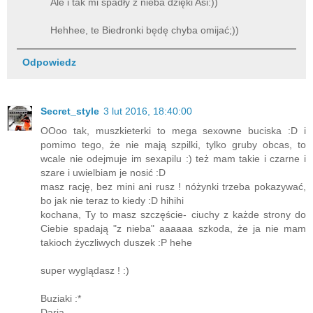
Ale i tak mi spadły z nieba dzięki Asi:))
Hehhee, te Biedronki będę chyba omijać;))
Odpowiedz
Secret_style
3 lut 2016, 18:40:00
OOoo tak, muszkieterki to mega sexowne buciska :D i
pomimo tego, że nie mają szpilki, tylko gruby obcas, to
wcale nie odejmuje im sexapilu :) też mam takie i czarne i
szare i uwielbiam je nosić :D
masz rację, bez mini ani rusz ! nóżynki trzeba pokazywać,
bo jak nie teraz to kiedy :D hihihi
kochana, Ty to masz szczęście- ciuchy z każde strony do
Ciebie spadają "z nieba" aaaaaa szkoda, że ja nie mam
takioch życzliwych duszek :P hehe
super wyglądasz ! :)
Buziaki :*
Daria