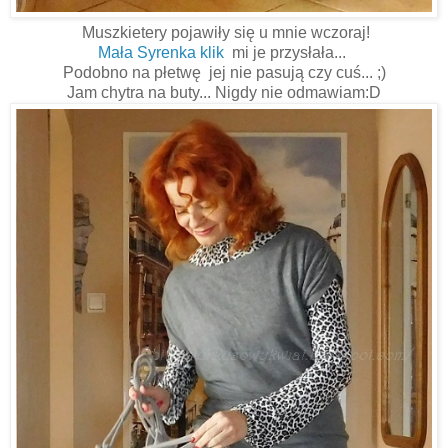
Muszkietery pojawiły się u mnie wczoraj!
Mała Syrenka klik
mi je przysłała...
Podobno na płetwę jej nie pasują czy cuś... ;)
Jam chytra na buty... Nigdy nie odmawiam:D