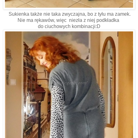
Sukienka także nie taka zwyczajna, bo z tyłu ma zamek.
Nie ma rękawów, więc niezła z niej podkładka
do ciuchowych kombinacji:D