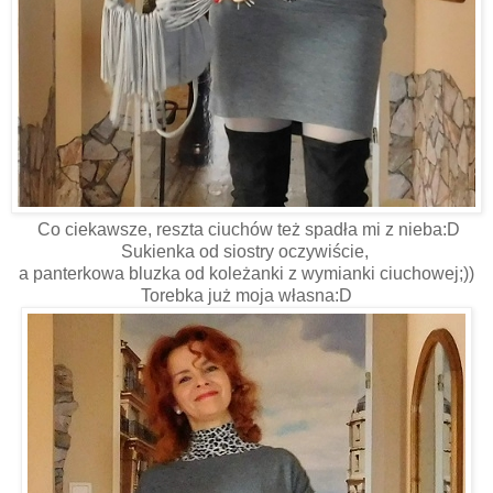
Co ciekawsze, reszta ciuchów też spadła mi z nieba:D
Sukienka od siostry oczywiście,
a panterkowa bluzka od koleżanki z wymianki ciuchowej;))
Torebka już moja własna:D