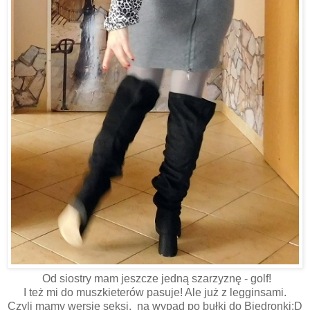
Od siostry mam jeszcze jedną szarzyznę - golf!
I też mi do muszkieterów pasuje! Ale już z legginsami.
Czyli mamy wersję seksi, na wypad po bułki do Biedronki:D