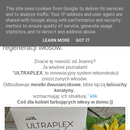
This site uses cookies from Google to deliver its services
and to analyze traffic. Your IP address and user-agent are
shared with Google along with performance and security
metrics to ensure quality of service, generate usage
statistics, and to detect and address abuse.
27 września 2016
ULTRAPLEX Joanny - system
LEARN MORE
GOT IT
regeneracji włosów.
Znacie tę nowość od Joanny?
Ja właśnie poznałam!
"
ULTRAPLEX
, to innowacyjny system rekonstrukcji
zniszczonych włosów.
Odbudowuje
mostki dwusiarczkowe
, które łączą
łańcuchy
keratyny
,
wzmacniając ich strukturę."
klik
Coś dla kobiet farbujących włosy w domu:))