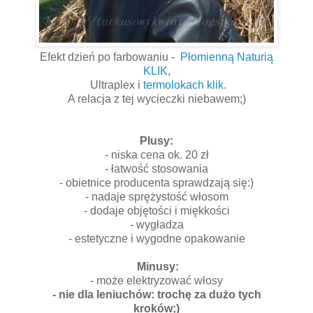
Efekt dzień po farbowaniu -
Płomienną Naturią
KLIK
,
Ultraplex i
termolokach klik
.
A relacja z tej wycieczki niebawem;)
Plusy:
- niska cena ok. 20 zł
- łatwość stosowania
- obietnice producenta sprawdzają się:)
- nadaje sprężystość włosom
- dodaje objętości i miękkości
- wygładza
- estetyczne i wygodne opakowanie
Minusy:
- może elektryzować włosy
- nie dla leniuchów: trochę za dużo tych
kroków;)