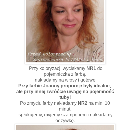
Przy koloryzacji wyciskamy
NR1
do
pojemniczka z farbą,
nakładamy na włosy i gotowe.
Przy farbie Joanny proporcje były idealne,
ale przy innej zwróćcie uwagę na pojemność
tuby!
Po zmyciu farby nakładamy
NR2
na min. 10
minut,
spłukujemy, myjemy szamponem i nakładamy
odżywkę.