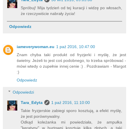
Spróbuj! Mija tydzień od tej kuracji i widzę po włosach,
że rzeczywiście nabrały życia!
Odpowiedz
iameverywoman.eu
1 paź 2016, 10:47:00
Znam chyba taki produkt od fryzjerki i myślę, że jest
świetny. Jeżeli to jest coś podobnego, to trzeba spróbować -
mówi wtedy o zupełnie innej cenie :) . Pozdrawiam - Margot
:)
Odpowiedz
Odpowiedzi
Tara_Edyta
1 paź 2016, 11:10:00
Takie fryzjerskie zabiegi sporo kosztują, a efekt myślę,
że jest porównywalny.
Odkąd koleżanka mi powiedziała, że ampułka
"keratyny" w hurtowni kosztuje kilka złotych, a taki