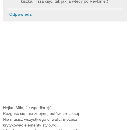
kiszka.. Trza ciąć, tak jak ja wtedy po Revlonie:(
Odpowiedz
Hejka! Miło, że wpadła(e)ś!
Rozgość się, nie zdejmuj butów, zrelaksuj...
Nie musisz wszystkiego chwalić, możesz
krytykować elementy stylówki.