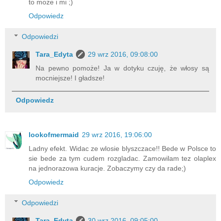
to może i mi ;)
Odpowiedz
Odpowiedzi
Tara_Edyta
29 wrz 2016, 09:08:00
Na pewno pomoże! Ja w dotyku czuję, że włosy są
mocniejsze! I gładsze!
Odpowiedz
lookofmermaid
29 wrz 2016, 19:06:00
Ladny efekt. Widac ze wlosie blyszczace!! Bede w Polsce to
sie bede za tym cudem rozgladac. Zamowilam tez olaplex
na jednorazowa kuracje. Zobaczymy czy da rade;)
Odpowiedz
Odpowiedzi
Tara_Edyta
30 wrz 2016, 09:05:00