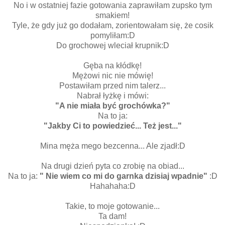
No i w ostatniej fazie gotowania zaprawiłam zupsko tym
smakiem!
Tyle, że gdy już go dodałam, zorientowałam się, że cosik
pomyliłam:D
Do grochowej wleciał krupnik:D
Gęba na kłódkę!
Mężowi nic nie mówię!
Postawiłam przed nim talerz...
Nabrał łyżkę i mówi:
"A nie miała być grochówka?"
Na to ja:
"Jakby Ci to powiedzieć... Też jest..."
Mina męża mego bezcenna... Ale zjadł:D
Na drugi dzień pyta co zrobię na obiad...
Na to ja:
" Nie wiem co mi do garnka dzisiaj wpadnie"
:D
Hahahaha:D
Takie, to moje gotowanie...
Ta dam!