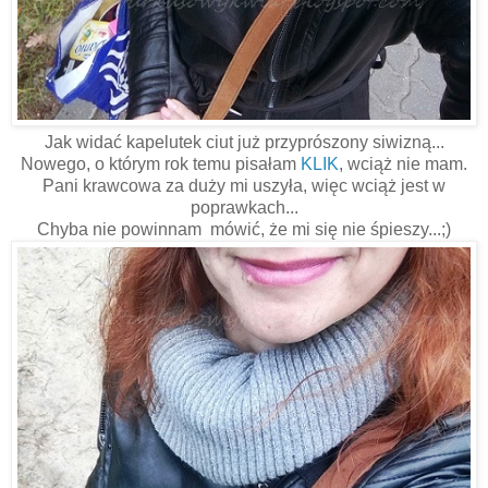
Jak widać kapelutek ciut już przyprószony siwizną...
Nowego, o którym rok temu pisałam
KLIK
, wciąż nie mam.
Pani krawcowa za duży mi uszyła, więc wciąż jest w
poprawkach...
Chyba nie powinnam mówić, że mi się nie śpieszy...;)