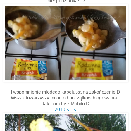
Niespodzianka! :D
I wspomnienie młodego kapelutka na zakończenie:D
Wszak towarzyszy mi on od początków blogowania...
Jak i ciuchy z Mohito:D
2010 KLIK