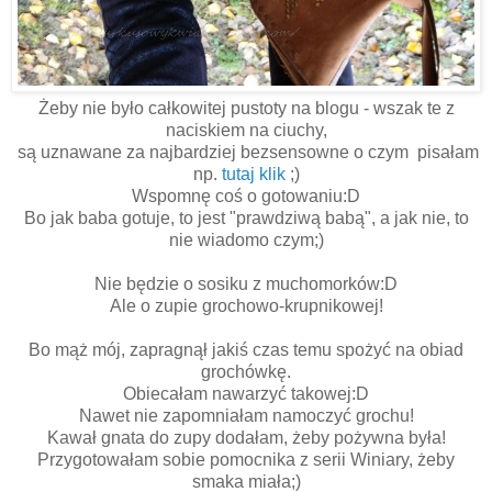
Żeby nie było całkowitej pustoty na blogu - wszak te z
naciskiem na ciuchy,
są uznawane za najbardziej bezsensowne o czym pisałam
np.
tutaj klik
;)
Wspomnę coś o gotowaniu:D
Bo jak baba gotuje, to jest "prawdziwą babą", a jak nie, to
nie wiadomo czym;)
Nie będzie o sosiku z muchomorków:D
Ale o zupie grochowo-krupnikowej!
Bo mąż mój, zapragnął jakiś czas temu spożyć na obiad
grochówkę.
Obiecałam nawarzyć takowej:D
Nawet nie zapomniałam namoczyć grochu!
Kawał gnata do zupy dodałam, żeby pożywna była!
Przygotowałam sobie pomocnika z serii Winiary, żeby
smaka miała;)