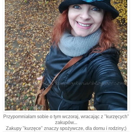
Przypomniałam sobie o tym wczoraj, wracając z "kurzęcych"
zakupów...
Zakupy "kurzęce" znaczy spożywcze, dla domu i rodziny;)