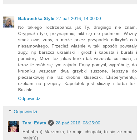
Babooshka Style
27 paź 2016, 14:00:00
No takiego roztrzepańca jak Ty, drugiego nie znam.
Oryginał i tyle, przynajmniej nikt cię nie podmieni. Ważny
smak owej zupy, a może przez przypadek odkryłaś coś
niesamowitego. Przecież właśnie w taki sposób powstały
zupy, np barszcz ukraiński i groch i kapusta i buraki i
pomidory. Może też jakaś kurka tak wrzucała co miała, a
teraz ile osób się tym zajada. Fajny pomysł, wypróbuję, do
krupniku wrzucam dwa grzybki suszone, lepszy,a do
pieczarkowej nie raz drobne kluseczki. Eksperymentuj,
czekam na przepisy. Kapelutek jest śliczny i torba też.
Buziole
Odpowiedz
Odpowiedzi
Tara_Edyta
28 paź 2016, 08:25:00
Hahaha:)) Marzenka, te moje chłopaki, to się ze mną
mają:)))