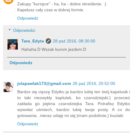
Zakupy "kurzęce" - ha, ha - dobre określenie. :)
Kapelusz cały czas w dobrej formie.
Odpowiedz
Odpowiedzi
Tara_Edyta
28 paź 2016, 08:30:00
Hahaha:D Wszak kurom jezdem:D
Odpowiedz
jolapawlak173@gmail.com
26 paź 2016, 20:52:00
Bardzo się cięszę Edytko ja bardzo lubię ten twój kapelusik i
to taki niezwykły kaplutek, bo czarodziejski:) przecież
zakłada go piękna czarodziejka Tara. Potrafisz Edytko
wywołać uśmiech, bardzo lubię twoje posty. A co do
gotowania...nieraz udaję mi się;)mam podobnie;) buziaki
Odpowiedz