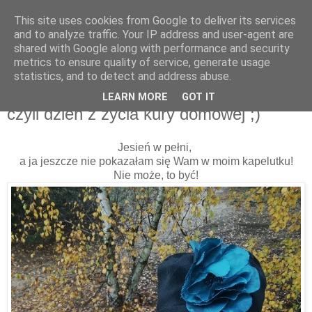
This site uses cookies from Google to deliver its services
and to analyze traffic. Your IP address and user-agent are
shared with Google along with performance and security
metrics to ensure quality of service, generate usage
statistics, and to detect and address abuse.
26 października 2016
Każda wariatka ma na głowie kwiatka,
LEARN MORE
GOT IT
czyli dzień z życia kury domowej ;)
Jesień w pełni,
a ja jeszcze nie pokazałam się Wam w moim kapelutku!
Nie może, to być!