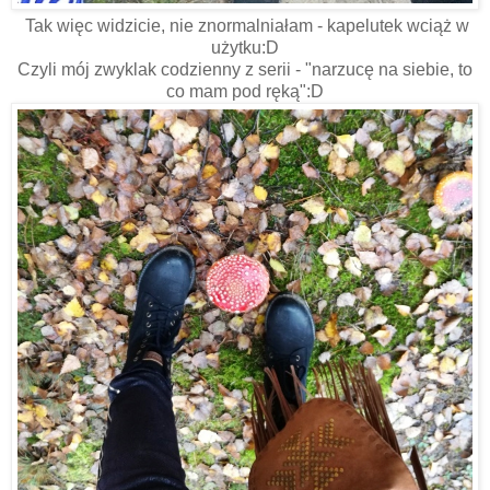
Tak więc widzicie, nie znormalniałam - kapelutek wciąż w
użytku:D
Czyli mój zwyklak codzienny z serii - "narzucę na siebie, to
co mam pod ręką":D