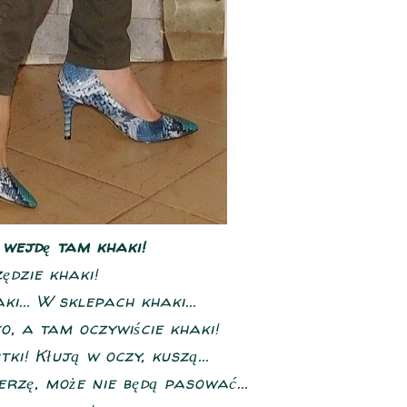
 wejdę tam khaki!
ędzie khaki!
i... W sklepach khaki...
, a tam oczywiście khaki!
tki! Kłują w oczy, kuszą...
rzę, może nie będą pasować...