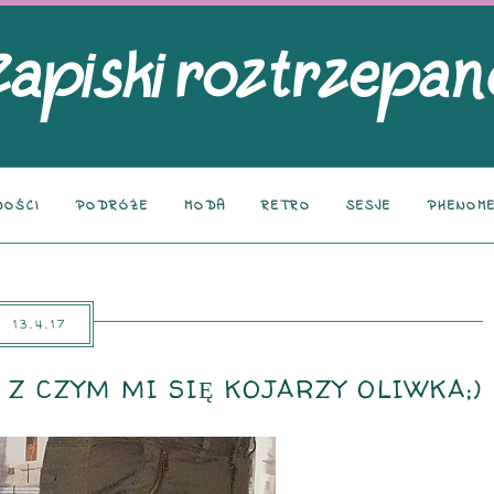
NOŚCI
PODRÓŻE
MODA
RETRO
SESJE
PHENOME
13.4.17
 Z CZYM MI SIĘ KOJARZY OLIWKA;)