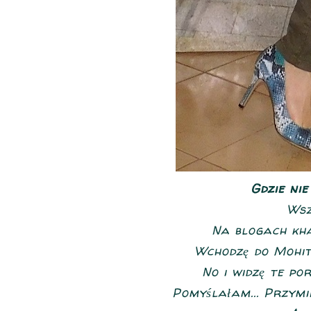
Gdzie nie
Wsz
Na blogach khak
Wchodzę do Mohito
No i widzę te por
Pomyślałam... Przymie