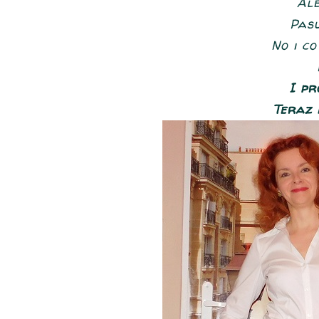
Ale
Pasu
No i co
I pr
Teraz i