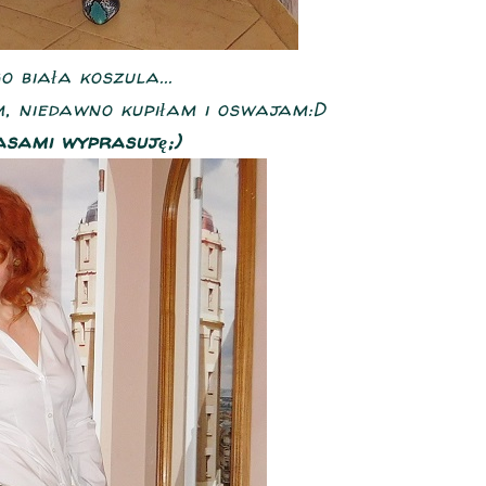
 biała koszula...
m, niedawno kupiłam i oswajam:D
sami wyprasuję;)