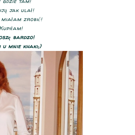
 gdzie tam!
ją jak ulał!
 miałam zrobić!
Kupiłam!
oszę bardzo!
 u mnie khaki;)