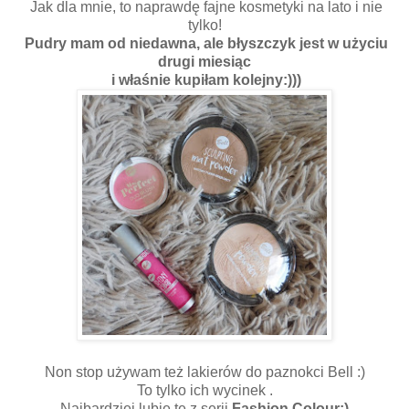
Jak dla mnie, to naprawdę fajne kosmetyki na lato i nie
tylko!
Pudry mam od niedawna, ale błyszczyk jest w użyciu
drugi miesiąc
i właśnie kupiłam kolejny:)))
Non stop używam też lakierów do paznokci Bell :)
To tylko ich wycinek .
Najbardziej lubię te z serii
Fashion Colour:)