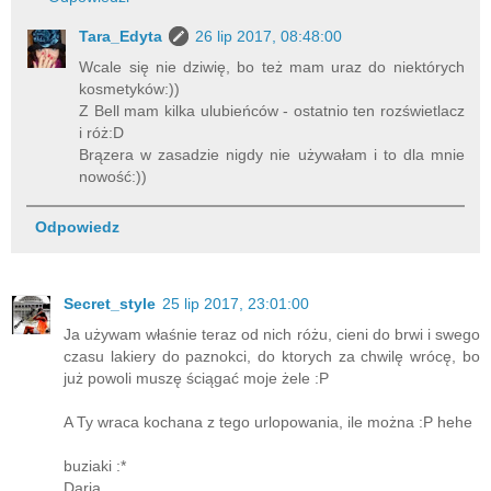
Tara_Edyta
26 lip 2017, 08:48:00
Wcale się nie dziwię, bo też mam uraz do niektórych
kosmetyków:))
Z Bell mam kilka ulubieńców - ostatnio ten rozświetlacz
i róż:D
Brązera w zasadzie nigdy nie używałam i to dla mnie
nowość:))
Odpowiedz
Secret_style
25 lip 2017, 23:01:00
Ja używam właśnie teraz od nich różu, cieni do brwi i swego
czasu lakiery do paznokci, do ktorych za chwilę wrócę, bo
już powoli muszę ściągać moje żele :P
A Ty wraca kochana z tego urlopowania, ile można :P hehe
buziaki :*
Daria