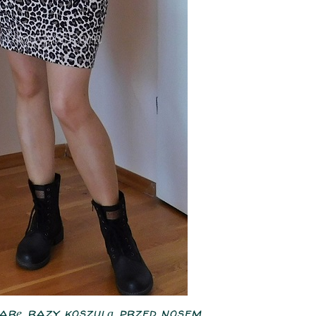
rę razy koszulą przed nosem