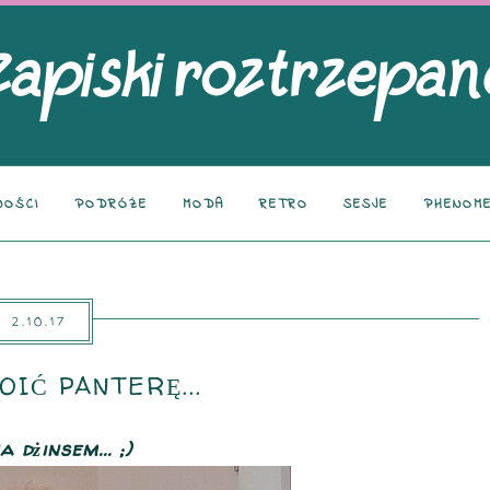
NOŚCI
PODRÓŻE
MODA
RETRO
SESJE
PHENOME
2.10.17
OIĆ PANTERĘ...
 dżinsem... ;)