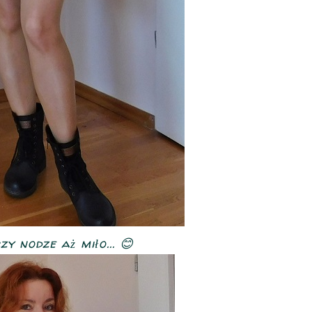
zy nodze aż miło... 😊