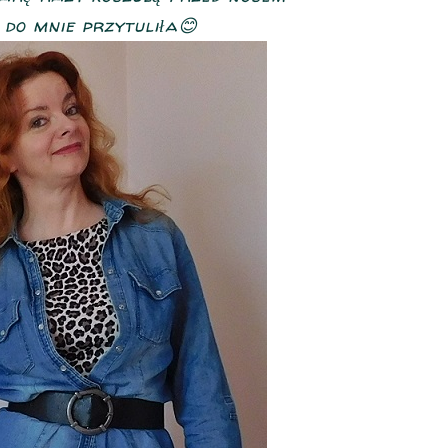
 do mnie przytuliła😊