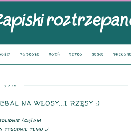
NOŚCI
PODRÓŻE
MODA
RETRO
SESJE
PHENOME
9.2.18
EBAL NA WŁOSY...I RZĘSY :)
olidnie ścięłam
a tygodnie temu :)