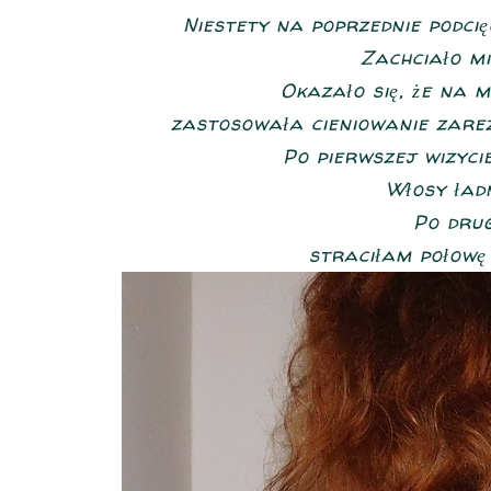
Niestety na poprzednie podcię
Zachciało mi
Okazało się, że na m
zastosowała cieniowanie zare
Po pierwszej wizyc
Włosy ładn
Po drug
straciłam połowę i