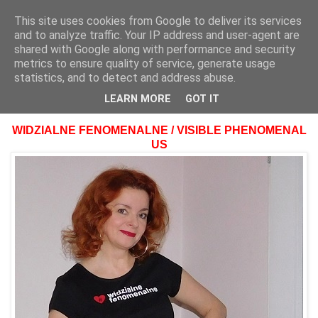
This site uses cookies from Google to deliver its services
and to analyze traffic. Your IP address and user-agent are
shared with Google along with performance and security
metrics to ensure quality of service, generate usage
statistics, and to detect and address abuse.
10 grudnia 2018
PHENOMENAL US – CHALLENGE 35 !
LEARN MORE
GOT IT
WIDZIALNE FENOMENALNE / VISIBLE PHENOMENAL
US