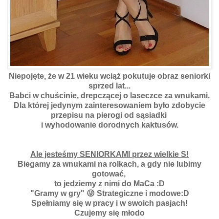
Niepojęte, że w 21 wieku wciąż pokutuje obraz seniorki
sprzed lat...
Babci w chuścinie, drepczącej o laseczce za wnukami.
Dla której jedynym zainteresowaniem było zdobycie
przepisu na pierogi od sąsiadki
i wyhodowanie dorodnych kaktusów.
My się wcale nie wypieramy swego wieku!
Ale jesteśmy SENIORKAMI przez wielkie S!
Biegamy za wnukami na rolkach, a gdy nie lubimy
gotować,
to jedziemy z nimi do MaCa :D
"Gramy w gry" 😜 Strategiczne i modowe:D
Spełniamy się w pracy i w swoich pasjach!
Czujemy się młodo