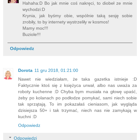
Hahaha:D Bo jak mnie coś nakręci, to diobeł ze mnie
wychodzi:D
Krynia, jak byśmy obie, wspólnie taką sesję sobie
zrobiły, to by internety wystrzeliły w kosmos!
Mamy moc!!!
Buziole!!!
Odpowiedz
Dorota
11 gru 2018, 01:21:00
Nawet nie wiedziałam, że taka gazetka istnieje :D
Faktycznie ktoś się z księżyca urwał, albo nas uważa za
roboty kuchenne :D Chyba bym musiała na głowę upaść,
żeby po kolanach po podłodze pomykać, sami niech sobie
tak sprzątają. To im pokazałaś cieniasom, jak wygląda
dzisiejsza 50+ i tak trzymać, niech nas nie zamykają w
kuchni :D
Odpowiedz
Odpowiedzi