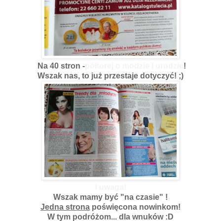
Na 40 stron -
półtorej o modzie i urodzie
!
Wszak nas, to już przestaje dotyczyć! ;)
I uwaga!
Wszak mamy być "na czasie" !
Jedna strona
poświęcona nowinkom!
W tym podróżom... dla wnuków :D