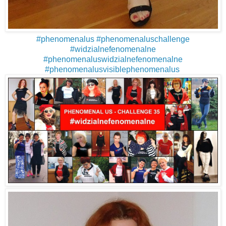
#
phenomenalus
#
phenomenaluschallenge
#
widzialnefenomenalne
#
phenomenaluswidzialnefenomenalne
#
phenomenalusvisiblephenomenalus