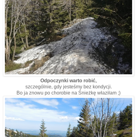
Odpoczynki warto robić,
szczególnie, gdy jesteśmy bez kondycji.
Bo ja znowu po chorobie na Śnieżkę właziłam ;)