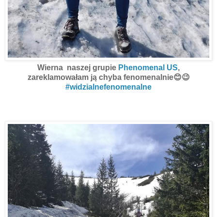
Wierna naszej grupie
Phenomenal US
,
zareklamowałam ją chyba fenomenalnie😊😉
#
widzialnefenomenalne
Pogoda była wspaniała,
więc mogłam sobie w krótkim rękawku
po śniegu chodzić :D