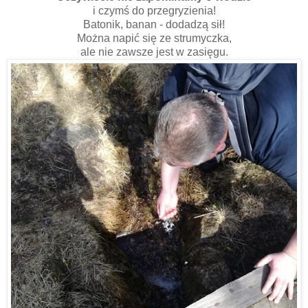
i czymś do przegryzienia!
Batonik, banan - dodadzą sił!
Można napić się ze strumyczka,
ale nie zawsze jest w zasięgu.