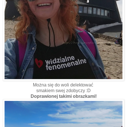
Można się do woli delektować
smakiem swej zdobyczy :D
Doprawionej takimi obrazkami!