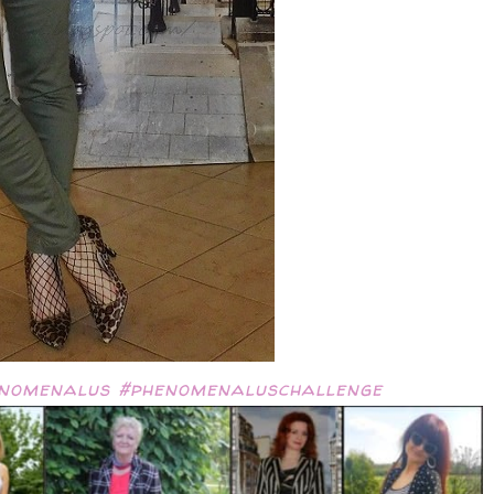
nomenalus
#
phenomenaluschallenge