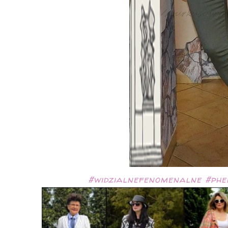
#
widzialnefenomenalne
#
phe