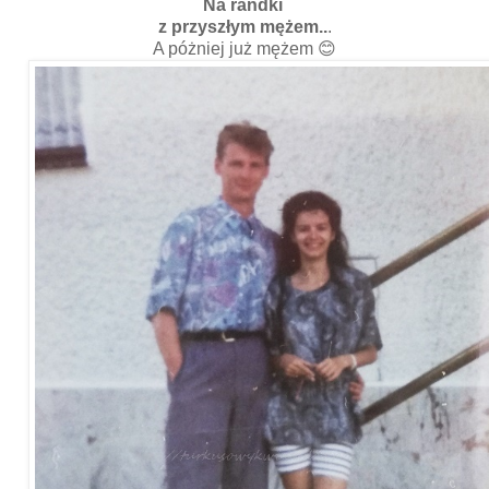
Na randki
z przyszłym mężem..
.
A póżniej już mężem 😊