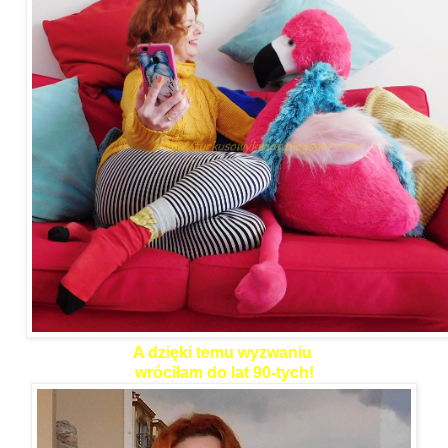
A dzięki temu wyzwaniu
wróciłam do lat 90-tych!