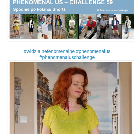
#
widzialnefenomenalne
#
phenomenalus
#
phenomenaluschallenge