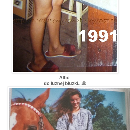
Albo
do lużnej bluzki...
😁