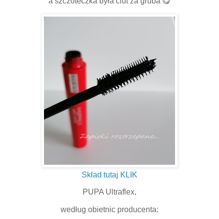
a szczoteczka była ciut za gruba 😋
Skład tutaj KLIK
PUPA Ultraflex,
według obietnic producenta: