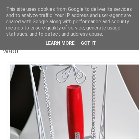
This site uses cookies from Google to deliver its services
and to analyze traffic. Your IP address and user-agent are
shared with Google along with performance and security
metrics to ensure quality of service, generate usage
statistics, and to detect and address abuse.
30 czerwca 2021
PUPA Ultraflex - najlepszy tusz pomimo
LEARN MORE
GOT IT
wad!