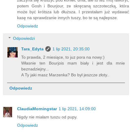
zaczyna się kruszyć pod koniec dnia, ale to też mój faworyt,
potem Gosh i Bourjour, ze skręcaną szczoteczką, która
może być krótsza lub dłuższa. I przestałam już wydawać
kasę na sprawdzanie innych tuszy, bo te są najlepsze.
Odpowiedz
Odpowiedzi
Tara_Edyta
1 lip 2021, 20:35:00
To prawda, 2 miesiące, to juz pora na nowy:)
Własnie ten Bourjois mam biały i jest dla mnie
beznadziejny...
A Ty jaki masz Marzenka? Bo był jeszcze złoty..
Odpowiedz
ClaudiaMorningstar
1 lip 2021, 14:09:00
Nigdy nie miałam tuszu od pupy.
Odpowiedz