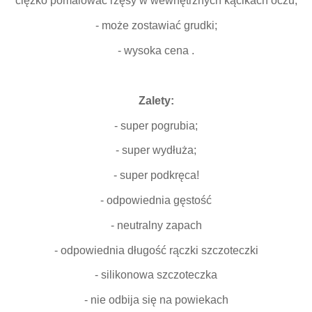
ciężko pomalować rzęsy w wewnętrznych kącikach oczu;
- może zostawiać grudki;
- wysoka cena .
Zalety:
- super pogrubia;
- super wydłuża;
- super podkręca!
- odpowiednia gęstość
- neutralny zapach
- odpowiednia długość rączki szczoteczki
- silikonowa szczoteczka
- nie odbija się na powiekach