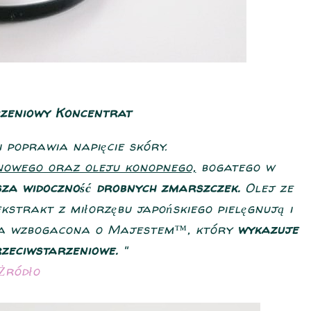
zeniowy Koncentrat
i poprawia napięcie skóry.
nowego oraz oleju konopnego,
bogatego w
sza widoczność drobnych zmarszczek.
Olej ze
kstrakt z miłorzębu japońskiego pielęgnują i
ała wzbogacona o Majestem™, który
wykazuje
rzeciwstarzeniowe.
"
Żródło