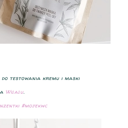
 do testowania kremu i maski
na
Wiżażu
.
nzentki
#
mojekwc