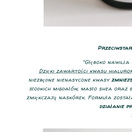
Przeciwstar
"Głęboko nawilża 
Dzięki zawartości kwasu hialuro
niezbędne nienasycone kwasy
zmniej
słodkich migdałów, masło shea oraz e
zmiękczają naskórek. Formuła zost
działanie p