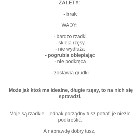
ZALETY:
- brak
WADY:
- bardzo rzadki
- skleja rzęsy
- nie wydłuża
-
pogrubia oblepiając
- nie podkręca
- zostawia grudki
Może jak ktoś ma idealne, długie rzęsy, to na nich się
sprawdzi.
Moje są rzadkie - jednak porządny tusz potrafi je nieżle
podkreślić.
A naprawdę dobry tusz,