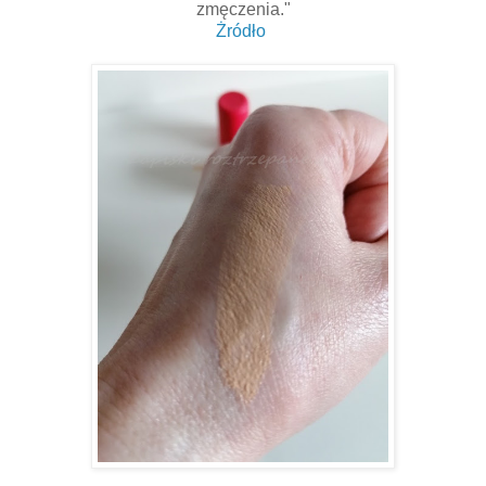
zmęczenia."
Żródło