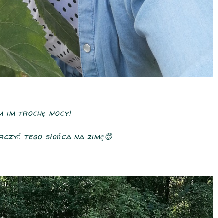
 im trochę mocy!
rczyć tego słońca na zimę😊