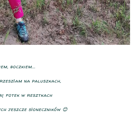
em, boczkiem...
rzeszłam na paluszkach,
rę fotek w resztkach
ych jeszcze słoneczników 😊