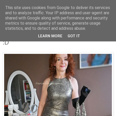
This site uses cookies from Google to deliver its services
and to analyze traffic. Your IP address and user-agent are
shared with Google along with performance and security
metrics to ensure quality of service, generate usage
statistics, and to detect and address abuse.
12 stycznia 2024
Złota, a skromna...sukienka z lumpeksu
LEARN MORE
GOT IT
:D