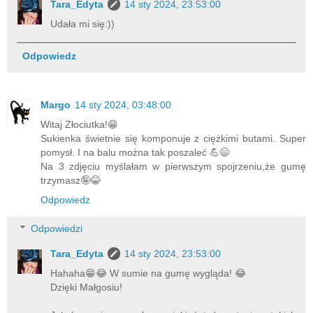
Tara_Edyta
14 sty 2024, 23:53:00
Udała mi się:))
Odpowiedz
Margo
14 sty 2024, 03:48:00
Witaj Złociutka!😁
Sukienka świetnie się komponuje z ciężkimi butami. Super
pomysł. I na balu można tak poszaleć 💪😄
Na 3 zdjęciu myślałam w pierwszym spojrzeniu,że gumę
trzymasz🤪😂
Odpowiedz
Odpowiedzi
Tara_Edyta
14 sty 2024, 23:53:00
Hahaha😁😂 W sumie na gumę wygląda! 😂
Dzięki Małgosiu!