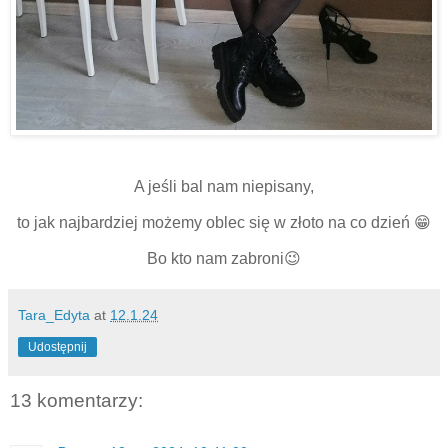
A jeśli bal nam niepisany,
to jak najbardziej możemy oblec się w złoto na co dzień 😁
Bo kto nam zabroni😉
Tara_Edyta
at
12.1.24
Udostępnij
13 komentarzy: