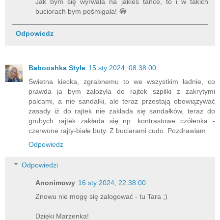
Jak bym się wyrwała na jakieś tańce, to i w takich
buciorach bym pośmigała! 😂
Odpowiedz
Babooshka Style
15 sty 2024, 08:38:00
Świetna kiecka, zgrabnemu to we wszystkim ładnie, co
prawda ja bym założyła do rajtek szpilki z zakrytymi
palcami, a nie sandałki, ale teraz przestają obowiązywać
zasady iż do rajtek nie zakłada się sandałków, teraz do
grubych rajtek zakłada się np. kontrastowe czółenka -
czerwone rajty-białe buty. Z buciarami cudo. Pozdrawiam
Odpowiedz
Odpowiedzi
Anonimowy
16 sty 2024, 22:38:00
Znowu nie mogę się zalogować - tu Tara ;)
Dzięki Marzenka!