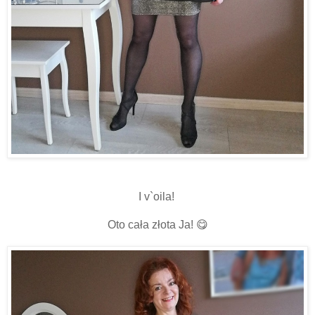
I v`oila!
Oto cała złota Ja! 😋