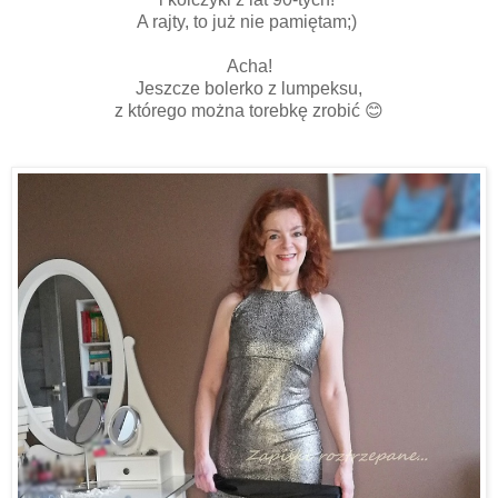
A rajty, to już nie pamiętam;)
Acha!
Jeszcze bolerko z lumpeksu,
z którego można torebkę zrobić 😊