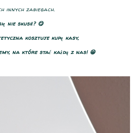
h innych zabiegach.
ię nie skusił? 😋
etyczna kosztuje kupę kasy,
my, na które stać każdą z nas! 😁