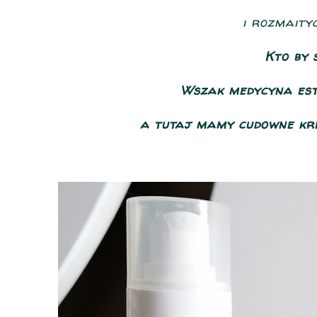
i rozmaityc
Kto by s
Wszak medycyna est
a tutaj mamy cudowne kre