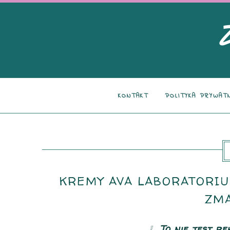
KONTAKT
POLITYKA PRYWAT
KREMY AVA LABORATORIU
ZM
❕
To nie jest re