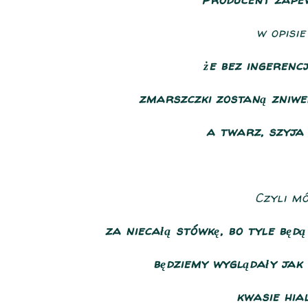
w opisi
że bez ingerenc
zmarszczki zostaną zniwe
a twarz, szyja
Czyli m
za niecałą stówkę, bo tyle będ
będziemy wyglądały jak 
kwasie hia