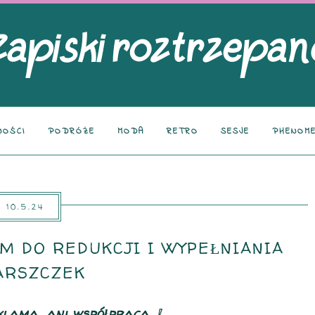
NOŚCI
PODRÓŻE
MODA
RETRO
SESJE
PHENOME
10.5.24
M DO REDUKCJI I WYPEŁNIANIA
ARSZCZEK
klama, ani współpraca. ❕