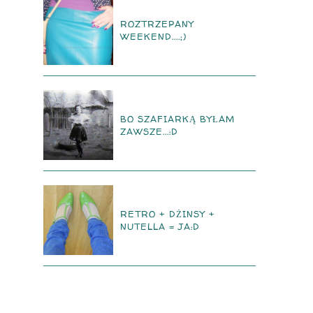
ROZTRZEPANY
WEEKEND....;)
BO SZAFIARKĄ BYŁAM
ZAWSZE...:D
RETRO + DŻINSY +
NUTELLA = JA:D