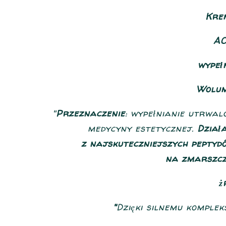
Kre
AC
wypełn
Wolum
"
Przeznaczenie
: wypełnianie utrwal
medycyny estetycznej.
Dział
z najskuteczniejszych peptyd
na zmarszcz
ż
"
Dzięki silnemu komplek