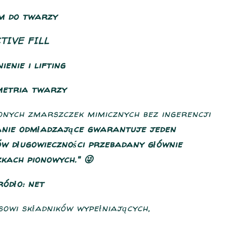
m do twarzy
TIVE FILL
ienie i lifting
etria twarzy
onych zmarszczek mimicznych bez ingerencji
anie odmładzające gwarantuje jeden
ów długowieczności przebadany głównie
kach pionowych." 😜
ródło: net
sowi składników wypełniających,