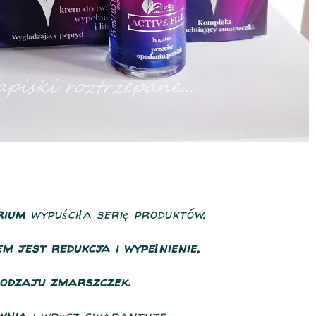
rium
wypuściła serię produktów,
m jest redukcja i wypełnienie,
rodzaju zmarszczek.
wnia
i wręcz gwarantuje