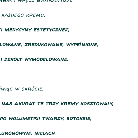
e każdego kremu,
ji medycyny estetycznej,
lowane, zredukowane, wypełnione,
 i dekolt wymodelowane.
ówiąc w skrócie,
ą nas akurat te trzy kremy kosztowały,
po wolumetrii twarzy, botoksie,
luronowym, niciach