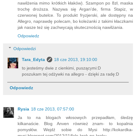
nawilżenia mimo krótkich kłaków). Szampon po 8zł, maska
trochę droższa. Nazywa się Argan'de, firma Stapiz, w
czerwonej butelce. To produkt fryzjerski, ale dostępny na
Allegro, naprawdę polecam, bo koleżanki z takimi kłaczkami
jak nasze też się zachwycają skutecznością nawilżania.
Odpowiedz
Odpowiedzi
Tara_Edyta
18 cze 2013, 19:10:00
to jesteśmy dwie z cienkimi, puszącymi:D
poszukam tej odżywki na allegro - dzięki za radę:D
Odpowiedz
Rysia
18 cze 2013, 07:57:00
Ja to na blogach włosowych przepadłam, śledzę
kilkanaście. Blog Anven również znam- to kopalnia
pomysłów. Wejdź sobie do Mysi http://kokardka-
mysi.blogspot.com/2012/11/fale-krok-po-kroku-