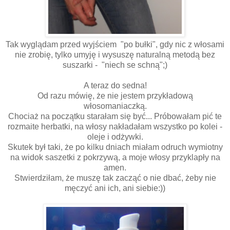
Tak wyglądam przed wyjściem "po bułki", gdy nic z włosami
nie zrobię, tylko umyję i wysuszę naturalną metodą bez
suszarki - "niech se schną";)
A teraz do sedna!
Od razu mówię, że nie jestem przykładową
włosomaniaczką.
Chociaż na początku starałam się być... Próbowałam pić te
rozmaite herbatki, na włosy nakładałam wszystko po kolei -
oleje i odżywki.
Skutek był taki, że po kilku dniach miałam odruch wymiotny
na widok saszetki z pokrzywą, a moje włosy przyklapły na
amen.
Stwierdziłam, że muszę tak zacząć o nie dbać, żeby nie
męczyć ani ich, ani siebie:))