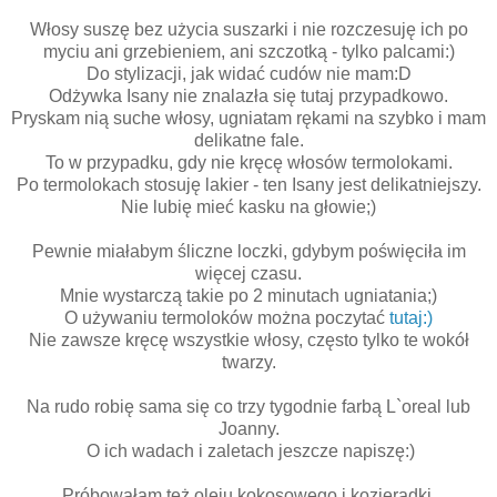
Włosy suszę bez użycia suszarki i nie rozczesuję ich po
myciu ani grzebieniem, ani szczotką - tylko palcami:)
Do stylizacji, jak widać cudów nie mam:D
Odżywka Isany nie znalazła się tutaj przypadkowo.
Pryskam nią suche włosy, ugniatam rękami na szybko i mam
delikatne fale.
To w przypadku, gdy nie kręcę włosów termolokami.
Po termolokach stosuję lakier - ten Isany jest delikatniejszy.
Nie lubię mieć kasku na głowie;)
Pewnie miałabym śliczne loczki, gdybym poświęciła im
więcej czasu.
Mnie wystarczą takie po 2 minutach ugniatania;)
O używaniu termoloków można poczytać
tutaj:)
Nie zawsze kręcę wszystkie włosy, często tylko te wokół
twarzy.
Na rudo robię sama się co trzy tygodnie farbą L`oreal lub
Joanny.
O ich wadach i zaletach jeszcze napiszę:)
Próbowałam też oleju kokosowego i kozieradki.