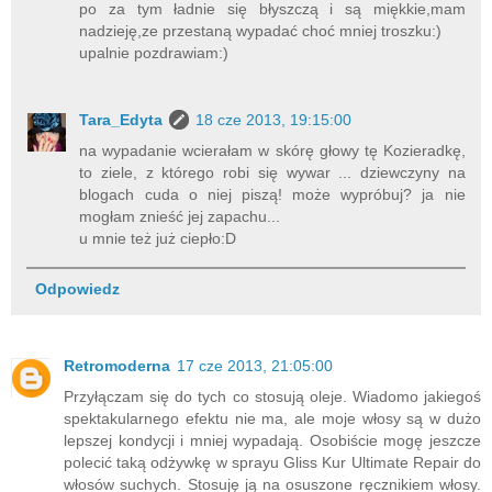
po za tym ładnie się błyszczą i są miękkie,mam
nadzieję,ze przestaną wypadać choć mniej troszku:)
upalnie pozdrawiam:)
Tara_Edyta
18 cze 2013, 19:15:00
na wypadanie wcierałam w skórę głowy tę Kozieradkę,
to ziele, z którego robi się wywar ... dziewczyny na
blogach cuda o niej piszą! może wypróbuj? ja nie
mogłam znieść jej zapachu...
u mnie też już ciepło:D
Odpowiedz
Retromoderna
17 cze 2013, 21:05:00
Przyłączam się do tych co stosują oleje. Wiadomo jakiegoś
spektakularnego efektu nie ma, ale moje włosy są w dużo
lepszej kondycji i mniej wypadają. Osobiście mogę jeszcze
polecić taką odżywkę w sprayu Gliss Kur Ultimate Repair do
włosów suchych. Stosuję ją na osuszone ręcznikiem włosy.