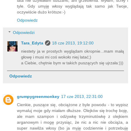
lata nie używałam suszarki, ani grzebienia. Myłam, schły i
tyle. Gdy umyję włosy wyglądają tak samo jak Twoje,
oczywiście dużo krótsze:-)
Odpowiedz
Odpowiedzi
Tara_Edyta
18 cze 2013, 19:12:00
niestety ja w prostych wyglądam okropnie...mam małą
głowę i musi mi coś wokoło niej latać;)
a Ciebie, chętnie bym w takich puszących się ujrzała:)))
Odpowiedz
grumpygreenmonkey
17 cze 2013, 22:31:00
Cienkie, puszące się, obciążone z byle powodu - to wypisz
wymaluj moje gdy miałam dłuższe. Olejków się trochę boję,
ale mam szampon i odżywkę trzyminutówkę z olejkiem
arganowym i mogę przysiąc, że nic a nic nie obciąża, a
super nawilża włosy (bo ja myję codziennie i potrzebuję