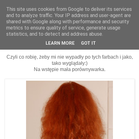
This site uses cookies from Google to deliver its services
and to analyze traffic. Your IP address and user-agent are
shared with Google along with performance and security
metrics to ensure quality of service, generate usage
statistics, and to detect and address abuse.
17 czerwca 2013
Moja pielęgnacja rudych włosów.
LEARN MORE
GOT IT
Czyli co robię, żeby mi nie wypadły po tych farbach i jako,
tako wyglądały:)
Na wstępie mała porównywarka.