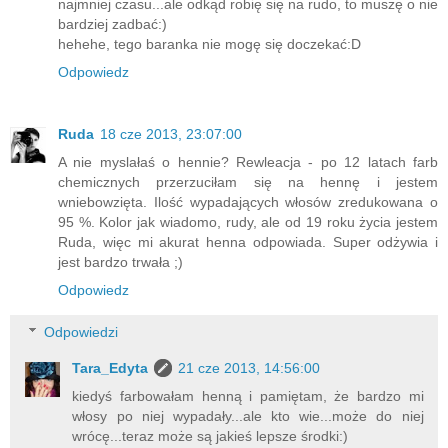
najmniej czasu...ale odkąd robię się na rudo, to muszę o nie
bardziej zadbać:)
hehehe, tego baranka nie mogę się doczekać:D
Odpowiedz
Ruda
18 cze 2013, 23:07:00
A nie myslałaś o hennie? Rewleacja - po 12 latach farb
chemicznych przerzuciłam się na hennę i jestem
wniebowzięta. Ilość wypadających włosów zredukowana o
95 %. Kolor jak wiadomo, rudy, ale od 19 roku życia jestem
Ruda, więc mi akurat henna odpowiada. Super odżywia i
jest bardzo trwała ;)
Odpowiedz
Odpowiedzi
Tara_Edyta
21 cze 2013, 14:56:00
kiedyś farbowałam henną i pamiętam, że bardzo mi
włosy po niej wypadały...ale kto wie...może do niej
wrócę...teraz może są jakieś lepsze środki:)