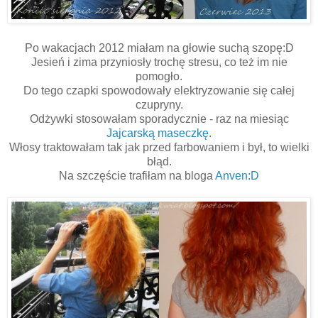
Po wakacjach 2012 miałam na głowie suchą szopę:D
Jesień i zima przyniosły trochę stresu, co też im nie
pomogło.
Do tego czapki spowodowały elektryzowanie się całej
czupryny.
Odżywki stosowałam sporadycznie - raz na miesiąc
Jajcarską maseczkę
.
Włosy traktowałam tak jak przed farbowaniem i był, to wielki
błąd.
Na szczęście trafiłam na bloga
Anven:D