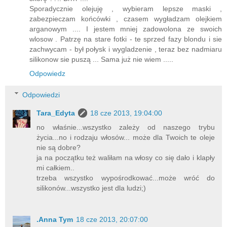
Sporadycznie olejuję , wybieram lepsze maski ,
zabezpieczam końcówki , czasem wygładzam olejkiem
arganowym .... I jestem mniej zadowolona ze swoich
wlosow . Patrzę na stare fotki - te sprzed fazy blondu i sie
zachwycam - był połysk i wygladzenie , teraz bez nadmiaru
silikonow sie puszą ... Sama już nie wiem .....
Odpowiedz
Odpowiedzi
Tara_Edyta
18 cze 2013, 19:04:00
no właśnie...wszystko zależy od naszego trybu
życia...no i rodzaju włosów... może dla Twoich te oleje
nie są dobre?
ja na początku też waliłam na włosy co się dało i klapły
mi całkiem..
trzeba wszystko wypośrodkować...może wróć do
silikonów...wszystko jest dla ludzi;)
.Anna Tym
18 cze 2013, 20:07:00