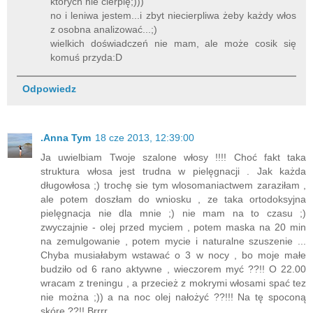
których nie cierpię;)))
no i leniwa jestem...i zbyt niecierpliwa żeby każdy włos
z osobna analizować...;)
wielkich doświadczeń nie mam, ale może cosik się
komuś przyda:D
Odpowiedz
.Anna Tym
18 cze 2013, 12:39:00
Ja uwielbiam Twoje szalone włosy !!!! Choć fakt taka
struktura włosa jest trudna w pielęgnacji . Jak każda
długowłosa ;) trochę sie tym wlosomaniactwem zaraziłam ,
ale potem doszłam do wniosku , ze taka ortodoksyjna
pielęgnacja nie dla mnie ;) nie mam na to czasu ;)
zwyczajnie - olej przed myciem , potem maska na 20 min
na zemulgowanie , potem mycie i naturalne szuszenie ...
Chyba musiałabym wstawać o 3 w nocy , bo moje małe
budziło od 6 rano aktywne , wieczorem myć ??!! O 22.00
wracam z treningu , a przecież z mokrymi włosami spać tez
nie można ;)) a na noc olej nałożyć ??!!! Na tę spoconą
skórę ??!! Brrrr ....