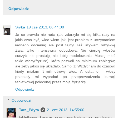
Odpowiedz
Sivka
19 cze 2013, 08:44:00
Ja co prawda nie ruda (ale zdarzyło mi się kilka razy na
jakiś czas być, więc wiem jaki jest problem z utrzymaniem
ładnego odcienia) ale post fajny! Też używam odżywkę
Zaja, tylko Intensywna odbudowa. Nie cierpię włosów
suszyć, nie prostuję, nie lubię modelowania. Muszę mieć
takie włosy(fryzurę), która pozwoli na minimum zabiegów,
ale żeby jakos się układało. Samo :D Wzdycham do czasów,
kiedy miałam 3-milimetrowy włos. A ostatnio - włosy
przestały mi wypadać po przeprowadzeniu kuracji
tabletkowej poleconej przez moją fryzjerkę.
Odpowiedz
Odpowiedzi
Tara_Edyta
21 cze 2013, 14:55:00
tabletkową kurację przeprowadzałam po urodzeniu