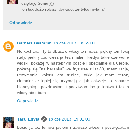
dziękuję Soniu:)))
to i tak dużo robisz...bywało, że tylko myłam;)
Odpowiedz
Barbara Bastamb
18 cze 2013, 18:55:00
No kochana, Ty to dbasz o włosy to i masz, piękny ten Twój
rudy, piękny....a wiesz ja też miałam kiedyś takie czerwone
włoski, pokażę w następnym poście i specjalnie dla Ciebie,
pokażę się "na baranka" we fryzurze z lat 80, masz racje,
utrzymanie koloru jest trudne, takie jak mam teraz,
ciemniejsze lepiej się trzymają a jak osiwieje to zostanę
blondynką....pozdrawiam i podziwiam bo ja leniwa i tak o
włosy nie dbam...
Odpowiedz
Tara_Edyta
18 cze 2013, 19:01:00
Basiu ja też leniwa jestem i zawsze włosom poświęcałam