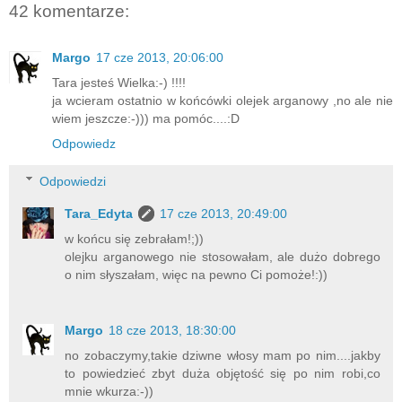
42 komentarze:
Margo
17 cze 2013, 20:06:00
Tara jesteś Wielka:-) !!!!
ja wcieram ostatnio w końcówki olejek arganowy ,no ale nie
wiem jeszcze:-))) ma pomóc....:D
Odpowiedz
Odpowiedzi
Tara_Edyta
17 cze 2013, 20:49:00
w końcu się zebrałam!;))
olejku arganowego nie stosowałam, ale dużo dobrego
o nim słyszałam, więc na pewno Ci pomoże!:))
Margo
18 cze 2013, 18:30:00
no zobaczymy,takie dziwne włosy mam po nim....jakby
to powiedzieć zbyt duża objętość się po nim robi,co
mnie wkurza:-))