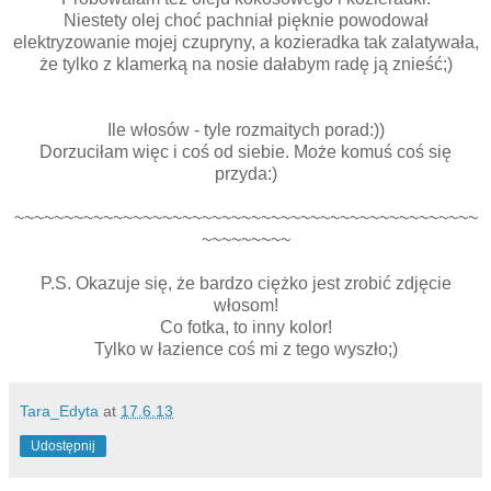
Niestety olej choć pachniał pięknie powodował
elektryzowanie mojej czupryny, a kozieradka tak zalatywała,
że tylko z klamerką na nosie dałabym radę ją znieść;)
Ile włosów - tyle rozmaitych porad:))
Dorzuciłam więc i coś od siebie. Może komuś coś się
przyda:)
~~~~~~~~~~~~~~~~~~~~~~~~~~~~~~~~~~~~~~~~~~~~~~~
~~~~~~~~~
P.S. Okazuje się, że bardzo ciężko jest zrobić zdjęcie
włosom!
Co fotka, to inny kolor!
Tylko w łazience coś mi z tego wyszło;)
Tara_Edyta
at
17.6.13
Udostępnij