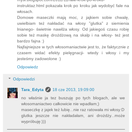
instruktaz.html pokazała krok po kroku jak wydobyć fale na
włosach.
Domowe maseczki mają moc, z jajkiem sobie chwalę,
uwielbiam też nakładać na włosy "glutka" z siemienia
lnianego- świetnie nawilża włosy. Od jakiegoś czasu robię
sobie też maskę drożdżową na skalp i na włosy- też jest
bardzo fajna :)
Najfajniejsze w tych włosomaniactwie jest to, że faktycznie z
czasem widać efekty pielęgnacji- wtedy i włosy i my
jesteśmy zadowolone :)
Odpowiedz
Odpowiedzi
Tara_Edyta
18 cze 2013, 19:09:00
no właśnie ja tez buszuję po tych blogach, ale we
włosomaniactwo całkowicie nie wpadłam;)
maseczkę z jajek też lubię...nie raz ratowała mi włosy:D
glutka jeszcze nie nakładałam, ani drożdży...może
wypróbuję:)))