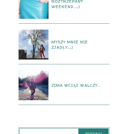
ROZTRZEPANY
WEEKEND....;)
MYSZY MNIE NIE
ZJADŁY...;)
ZIMA WCIĄŻ WALCZY...