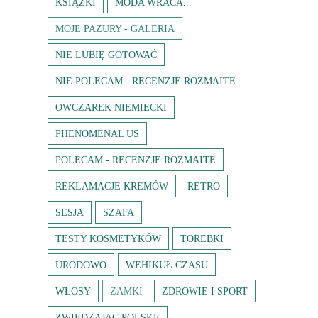
KSIĄŻKI
MODA WRACA...
MOJE PAZURY - GALERIA
NIE LUBIĘ GOTOWAĆ
NIE POLECAM - RECENZJE ROZMAITE
OWCZAREK NIEMIECKI
PHENOMENAL US
POLECAM - RECENZJE ROZMAITE
REKLAMACJE KREMÓW
RETRO
SESJA
SZAFA
TESTY KOSMETYKÓW
TOREBKI
URODOWO
WEHIKUŁ CZASU
WŁOSY
ZAMKI
ZDROWIE I SPORT
ZWIEDZAJĄC POLSKĘ