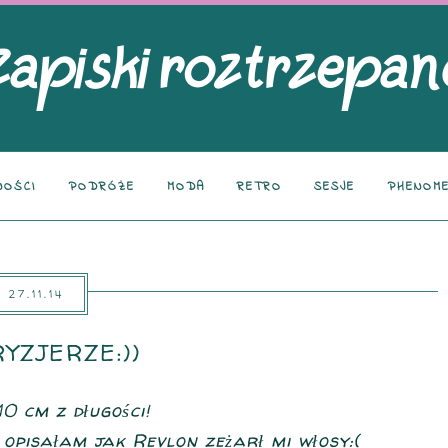
NOŚCI
PODRÓŻE
MODA
RETRO
SESJE
PHENOME
27.11.14
RYZJERZE:))
10 cm z długości!
opisałam jak Revlon zeżarł mi włosy:(