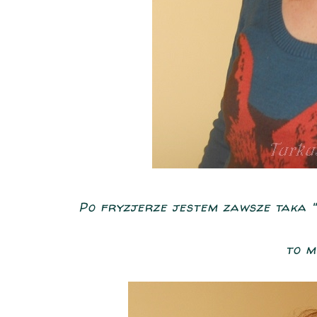
Po fryzjerze jestem zawsze taka "u
to my