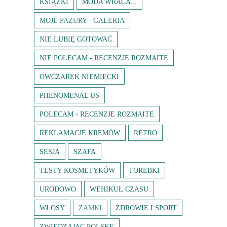
KSIĄŻKI
MODA WRACA...
MOJE PAZURY - GALERIA
NIE LUBIĘ GOTOWAĆ
NIE POLECAM - RECENZJE ROZMAITE
OWCZAREK NIEMIECKI
PHENOMENAL US
POLECAM - RECENZJE ROZMAITE
REKLAMACJE KREMÓW
RETRO
SESJA
SZAFA
TESTY KOSMETYKÓW
TOREBKI
URODOWO
WEHIKUŁ CZASU
WŁOSY
ZAMKI
ZDROWIE I SPORT
ZWIEDZAJĄC POLSKĘ