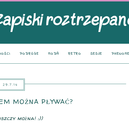
NOŚCI
PODRÓŻE
MODA
RETRO
SESJE
PHENOME
29.7.14
EM MOŻNA PŁYWAĆ?
szczy można! :))