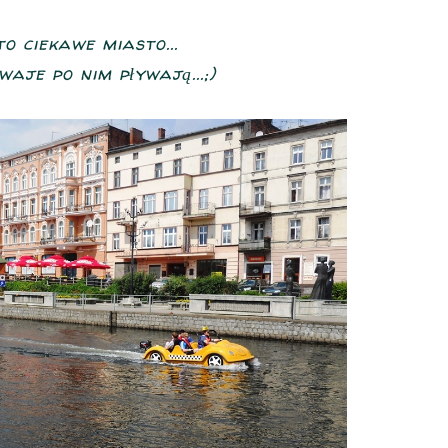
to ciekawe miasto...
aje po nim pływają...;)