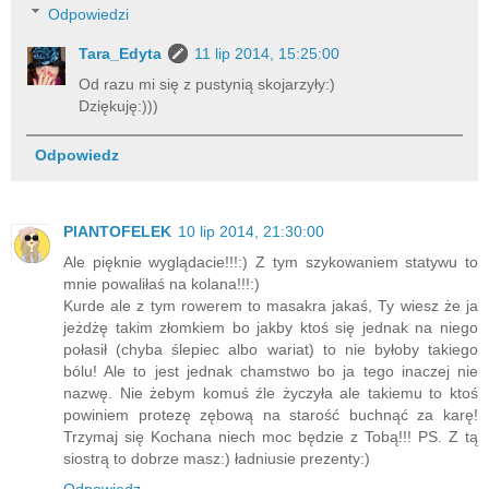
Odpowiedzi
Tara_Edyta
11 lip 2014, 15:25:00
Od razu mi się z pustynią skojarzyły:)
Dziękuję:)))
Odpowiedz
PlANTOFELEK
10 lip 2014, 21:30:00
Ale pięknie wyglądacie!!!:) Z tym szykowaniem statywu to
mnie powaliłaś na kolana!!!:)
Kurde ale z tym rowerem to masakra jakaś, Ty wiesz że ja
jeżdżę takim złomkiem bo jakby ktoś się jednak na niego
połasił (chyba ślepiec albo wariat) to nie byłoby takiego
bólu! Ale to jest jednak chamstwo bo ja tego inaczej nie
nazwę. Nie żebym komuś źle życzyła ale takiemu to ktoś
powiniem protezę zębową na starość buchnąć za karę!
Trzymaj się Kochana niech moc będzie z Tobą!!! PS. Z tą
siostrą to dobrze masz:) ładniusie prezenty:)
Odpowiedz