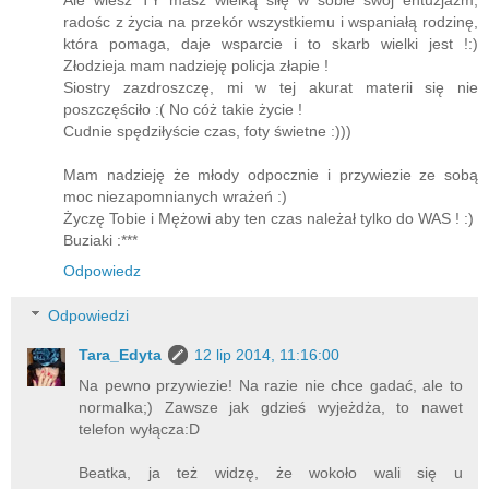
radośc z życia na przekór wszystkiemu i wspaniałą rodzinę,
która pomaga, daje wsparcie i to skarb wielki jest !:)
Złodzieja mam nadzieję policja złapie !
Siostry zazdroszczę, mi w tej akurat materii się nie
poszczęściło :( No cóż takie życie !
Cudnie spędziłyście czas, foty świetne :)))
Mam nadzieję że młody odpocznie i przywiezie ze sobą
moc niezapomnianych wrażeń :)
Życzę Tobie i Mężowi aby ten czas należał tylko do WAS ! :)
Buziaki :***
Odpowiedz
Odpowiedzi
Tara_Edyta
12 lip 2014, 11:16:00
Na pewno przywiezie! Na razie nie chce gadać, ale to
normalka;) Zawsze jak gdzieś wyjeżdża, to nawet
telefon wyłącza:D
Beatka, ja też widzę, że wokoło wali się u