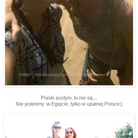
Piaski pustyni, to nie są....
Nie jesteśmy w Egipcie, tylko w upalnej Polsce;)