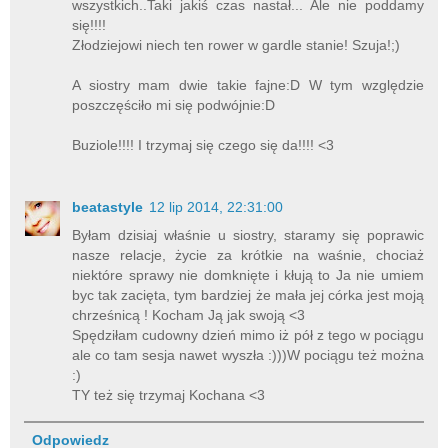
wszystkich..Taki jakiś czas nastał... Ale nie poddamy
się!!!!
Złodziejowi niech ten rower w gardle stanie! Szuja!;)
A siostry mam dwie takie fajne:D W tym względzie
poszczęściło mi się podwójnie:D
Buziole!!!! I trzymaj się czego się da!!!! <3
beatastyle
12 lip 2014, 22:31:00
Byłam dzisiaj właśnie u siostry, staramy się poprawic
nasze relacje, życie za krótkie na waśnie, chociaż
niektóre sprawy nie domknięte i kłują to Ja nie umiem
byc tak zacięta, tym bardziej że mała jej córka jest moją
chrześnicą ! Kocham Ją jak swoją <3
Spędziłam cudowny dzień mimo iż pół z tego w pociągu
ale co tam sesja nawet wyszła :)))W pociągu też można
:)
TY też się trzymaj Kochana <3
Odpowiedz