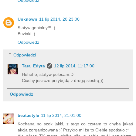
Odpowiedz
Unknown
11 lip 2014, 20:23:00
Statyw genialny!!! :)
Buziaki :)
Odpowiedz
Odpowiedzi
Tara_Edyta
12 lip 2014, 11:17:00
Hehehe, statyw polecam:D
Ciuchy jeszcze przybędą z drugą siostrą;))
Odpowiedz
beatastyle
11 lip 2014, 21:01:00
Kochana no szok jakiś, z tego co czytam to chyba jakaś
akcja zorganizowana :( Przykro mi że to Ciebie spotkało :*
Ale wiesz TY masz wielką siłę w sobie swój entuzjazm,