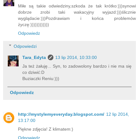
Miłe są takie odwiedziny,szkoda że tak krótko:)))synowi
dobrze zrobi taki wakacyjny wyjazd:)))ślicznie
wyglądacie:)))Pozdrawiam i końca problemów
życzę:))))))))))))
Odpowiedz
Odpowiedzi
Tara_Edyta
13 lip 2014, 10:33:00
Ja też żałuję... Syn, to zadowolony bardzo i nie ma się
co dziwić:D
Buziaczki Reniu:)))
Odpowiedz
http://mystylemyeveryday.blogspot.com/
12 lip 2014,
13:17:00
Piękne zdjęcia! Z klimatem:)
Odpowiedz