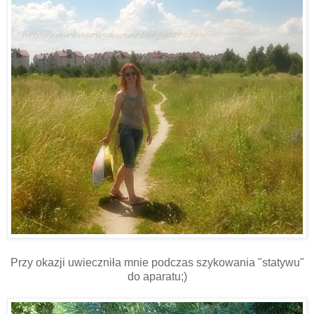
Przy okazji uwieczniła mnie podczas szykowania "statywu"
do aparatu;)