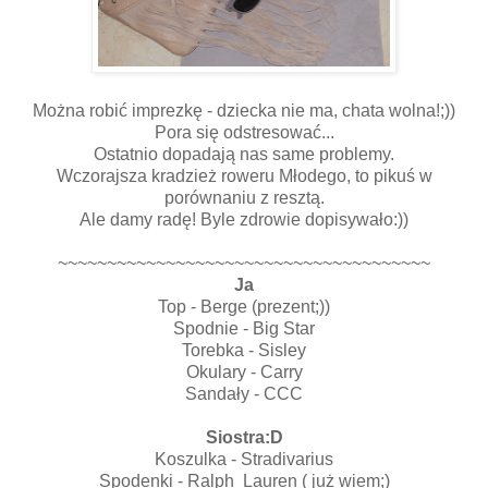
Można robić imprezkę - dziecka nie ma, chata wolna!;))
Pora się odstresować...
Ostatnio dopadają nas same problemy.
Wczorajsza kradzież roweru Młodego, to pikuś w
porównaniu z resztą.
Ale damy radę! Byle zdrowie dopisywało:))
~~~~~~~~~~~~~~~~~~~~~~~~~~~~~~~~~~~~~~
Ja
Top - Berge (prezent;))
Spodnie - Big Star
Torebka - Sisley
Okulary - Carry
Sandały - CCC
Siostra:D
Koszulka - Stradivarius
Spodenki - Ralph Lauren ( już wiem;)