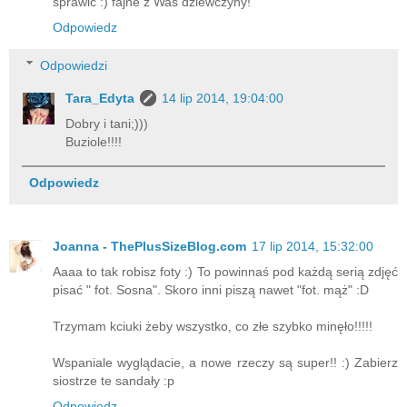
sprawić :) fajne z Was dziewczyny!
Odpowiedz
Odpowiedzi
Tara_Edyta
14 lip 2014, 19:04:00
Dobry i tani;)))
Buziole!!!!
Odpowiedz
Joanna - ThePlusSizeBlog.com
17 lip 2014, 15:32:00
Aaaa to tak robisz foty :) To powinnaś pod każdą serią zdjęć
pisać " fot. Sosna". Skoro inni piszą nawet "fot. mąż" :D
Trzymam kciuki żeby wszystko, co złe szybko minęło!!!!!
Wspaniale wyglądacie, a nowe rzeczy są super!! :) Zabierz
siostrze te sandały :p
Odpowiedz