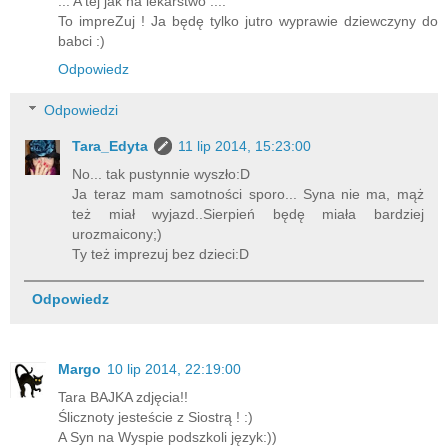
... A tej jak na lekarstwo ....
To impreZuj ! Ja będę tylko jutro wyprawie dziewczyny do
babci :)
Odpowiedz
Odpowiedzi
Tara_Edyta
11 lip 2014, 15:23:00
No... tak pustynnie wyszło:D
Ja teraz mam samotności sporo... Syna nie ma, mąż
też miał wyjazd..Sierpień będę miała bardziej
urozmaicony;)
Ty też imprezuj bez dzieci:D
Odpowiedz
Margo
10 lip 2014, 22:19:00
Tara BAJKA zdjęcia!!
Ślicznoty jesteście z Siostrą ! :)
A Syn na Wyspie podszkoli język:))