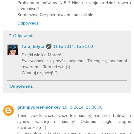
Problemom mówimy NIE!!! Niech znikają,kradzież roweru
chamstwo!!
Serdecznie Cię pozdrawiam i buziaki ślę!
Odpowiedz
Odpowiedzi
Tara_Edyta
11 lip 2014, 15:21:00
Dzięki wielkie Margo!!!
Syn właśnie z tą myślą pojechał. Trochę się podłamał
rowerem... Tam odżyje;)))
Wpadaj częściej!:D
Odpowiedz
grumpygreenmonkey
10 lip 2014, 23:30:00
Tobie zazdroszczę szczodrej siostry, siostrze butów, a
synowi wakacji u siostry! Ostatnio ciągle czegoś
zazdroszczę ;-)
Oj, współczuję kradzieży roweru, sama się ciągle boję o