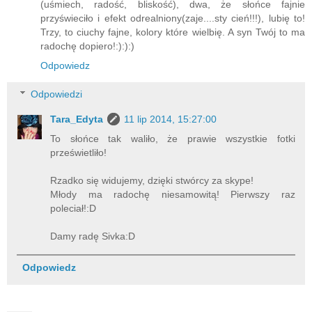
(uśmiech, radość, bliskość), dwa, że słońce fajnie
przyświeciło i efekt odrealniony(zaje....sty cień!!!), lubię to!
Trzy, to ciuchy fajne, kolory które wielbię. A syn Twój to ma
radochę dopiero!:):):)
Odpowiedz
Odpowiedzi
Tara_Edyta
11 lip 2014, 15:27:00
To słońce tak waliło, że prawie wszystkie fotki
prześwietliło!
Rzadko się widujemy, dzięki stwórcy za skype!
Młody ma radochę niesamowitą! Pierwszy raz
poleciał!:D
Damy radę Sivka:D
Odpowiedz