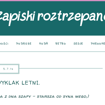
NOŚCI
PODRÓŻE
MODA
RETRO
SESJE
PHENOME
5.7.14
WYKLAK LETNI.
cka z dna szafy - starsza od syna mego;)