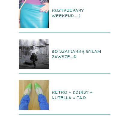
ROZTRZEPANY
WEEKEND....;)
BO SZAFIARKĄ BYŁAM
ZAWSZE...:D
RETRO + DŻINSY +
NUTELLA = JA:D