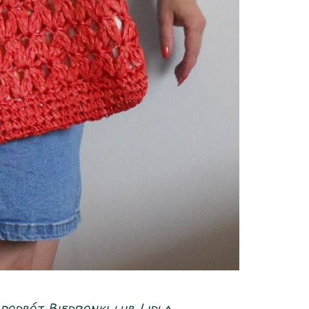
odbój Biedronki lub Lidla...