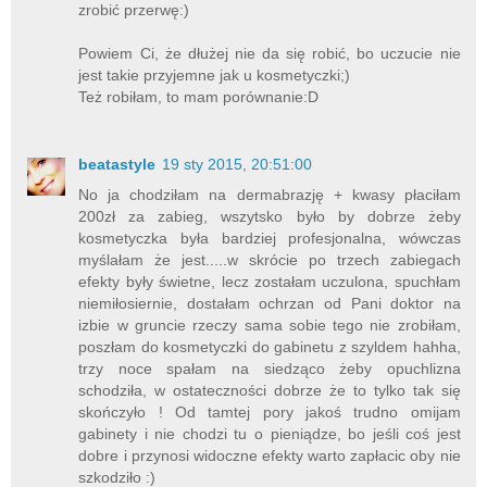
zrobić przerwę:)
Powiem Ci, że dłużej nie da się robić, bo uczucie nie
jest takie przyjemne jak u kosmetyczki;)
Też robiłam, to mam porównanie:D
beatastyle
19 sty 2015, 20:51:00
No ja chodziłam na dermabrazję + kwasy płaciłam
200zł za zabieg, wszytsko było by dobrze żeby
kosmetyczka była bardziej profesjonalna, wówczas
myślałam że jest.....w skrócie po trzech zabiegach
efekty były świetne, lecz zostałam uczulona, spuchłam
niemiłosiernie, dostałam ochrzan od Pani doktor na
izbie w gruncie rzeczy sama sobie tego nie zrobiłam,
poszłam do kosmetyczki do gabinetu z szyldem hahha,
trzy noce spałam na siedząco żeby opuchlizna
schodziła, w ostateczności dobrze że to tylko tak się
skończyło ! Od tamtej pory jakoś trudno omijam
gabinety i nie chodzi tu o pieniądze, bo jeśli coś jest
dobre i przynosi widoczne efekty warto zapłacic oby nie
szkodziło :)