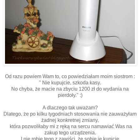
Od razu powiem Wam to, co powiedziałam moim siostrom :
" Nie kupujcie, szkoda kasy.
No chyba, że macie na zbyciu 1200 zł do wydania na
pierdoły." :)
A dlaczego tak uważam?
Dlatego, że po kilku tygodniach stosowania nie zauważyłam
żadnej konkretnej zmiany,
która pozwoliłaby mi z ręką na sercu namawiać Was na
zakup tego urządzenia.
I nie robię tego z zawiści, że sobie je kupicie