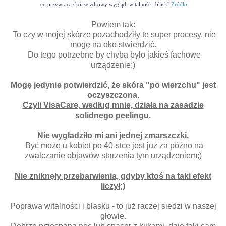
co przywraca skórze zdrowy wygląd, witalność i blask"
Żródło
Powiem tak:
To czy w mojej skórze pozachodziły te super procesy, nie
mogę na oko stwierdzić.
Do tego potrzebne by chyba było jakieś fachowe
urządzenie:)
Mogę jedynie potwierdzić, że skóra "po wierzchu" jest
oczyszczona.
Czyli VisaCare, według mnie, działa na zasadzie
solidnego peelingu.
Nie wygładziło mi ani jednej zmarszczki.
Być może u kobiet po 40-stce jest już za póżno na
zwalczanie objawów starzenia tym urządzeniem;)
Nie zniknęły przebarwienia, gdyby ktoś na taki efekt
liczył;)
Poprawa witalności i blasku - to już raczej siedzi w naszej
głowie.