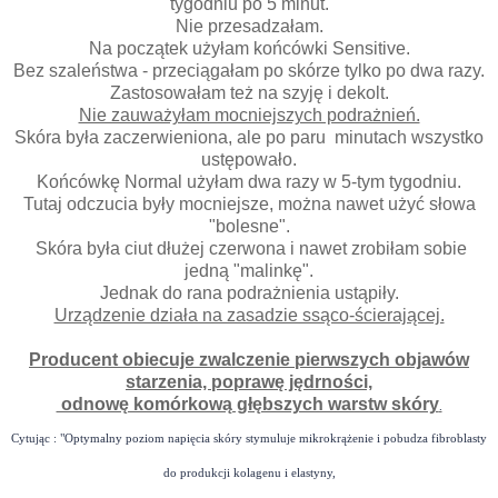
tygodniu po 5 minut.
Nie przesadzałam.
Na początek użyłam końcówki Sensitive.
Bez szaleństwa - przeciągałam po skórze tylko po dwa razy.
Zastosowałam też na szyję i dekolt.
Nie zauważyłam mocniejszych podrażnień.
Skóra była zaczerwieniona, ale po paru minutach wszystko
ustępowało.
Końcówkę Normal użyłam dwa razy w 5-tym tygodniu.
Tutaj odczucia były mocniejsze, można nawet użyć słowa
"bolesne".
Skóra była ciut dłużej czerwona i nawet zrobiłam sobie
jedną "malinkę".
Jednak do rana podrażnienia ustąpiły.
Urządzenie działa na zasadzie ssąco-ścierającej.
Producent obiecuje zwalczenie pierwszych objawów
starzenia, poprawę jędrności,
odnowę komórkową głębszych warstw skóry
.
Cytując : "Optymalny poziom napięcia skóry stymuluje mikrokrążenie i pobudza fibroblasty
do produkcji kolagenu i elastyny,