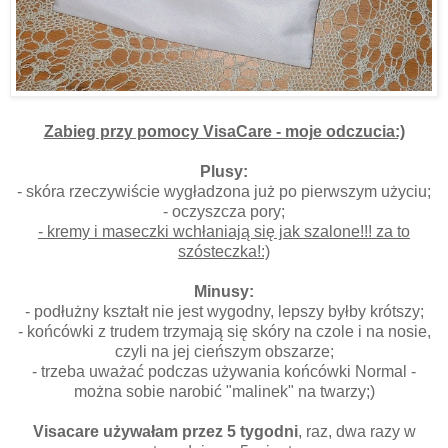
Zabieg przy pomocy VisaCare - moje odczucia:)
Plusy:
- skóra rzeczywiście wygładzona już po pierwszym użyciu;
- oczyszcza pory;
- kremy i maseczki wchłaniają się jak szalone!!! za to
szósteczka!:)
Minusy:
- podłużny kształt nie jest wygodny, lepszy byłby krótszy;
- końcówki z trudem trzymają się skóry na czole i na nosie,
czyli na jej cieńszym obszarze;
- trzeba uważać podczas używania końcówki Normal -
można sobie narobić "malinek" na twarzy;)
Visacare używałam przez 5 tygodni
, raz, dwa razy w