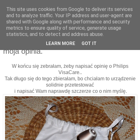
This site uses cookies from Google to deliver its services
and to analyze traffic. Your IP address and user-agent are
shared with Google along with performance and security
metrics to ensure quality of service, generate usage
statistics, and to detect and address abuse.
19 stycznia 2015
Domowa mikrodermabrazja VisaCare -
LEARN MORE
GOT IT
moja opinia.
W końcu się zebrałam, żeby napisać opinię o Philips
VisaCare..
Tak długo się do tego zbierałam, bo chciałam to urządzenie
solidnie przetestować
i napisać Wam naprawdę szczerze co o nim myślę.