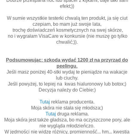
Dobrze przespana noc lub spacer z kijkami, daje taki sam
efekt;))
W sumie wszystkie testerki chwalą ten produkt, ja się ciut
czepiam, bo mam już swoje lata,
trochę doświadczeń kosmetycznych na swej skórze,
no i wygrałam VisaCare w konkursie (nie muszę go tylko
chwalić;)).
Podsumowując: szkoda wydać 1200 zł na przyrząd do
peelingu.
Jeśli masz poniżej 40-stki wydaj te pieniądze na wakacje
lub ciuchy.
Jeśli powyżej, to lepiej na kwas hialuronowy lub botox;)
Decyzja należy do Ciebie:)
Tutaj
reklama producenta.
Moja skóra nie stała się młodsza;)
Tutaj
druga reklama.
Moja skóra jest także gładsza, bo ma oczyszczone pory, ale
nie wygląda młodzieńczo.
W jędrności nie widzę różnicy, promienność... hm... kwestia