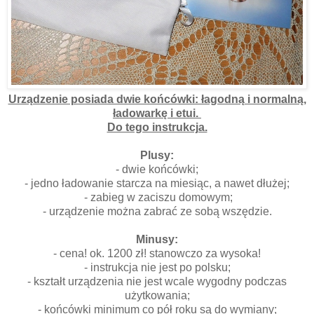
Urządzenie posiada dwie końcówki: łagodną i normalną,
ładowarkę i etui.
Do tego instrukcja.
Plusy:
- dwie końcówki;
- jedno ładowanie starcza na miesiąc, a nawet dłużej;
- zabieg w zaciszu domowym;
- urządzenie można zabrać ze sobą wszędzie.
Minusy:
- cena! ok. 1200 zł! stanowczo za wysoka!
- instrukcja nie jest po polsku;
- kształt urządzenia nie jest wcale wygodny podczas
użytkowania;
- końcówki minimum co pół roku są do wymiany;