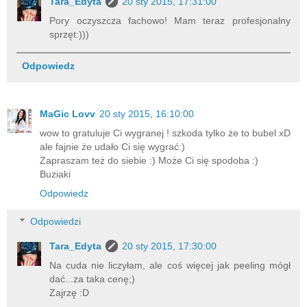
Tara_Edyta
20 sty 2015, 17:31:00
Pory oczyszcza fachowo! Mam teraz profesjonalny
sprzęt:)))
Odpowiedz
MaGic Lovv
20 sty 2015, 16:10:00
wow to gratuluje Ci wygranej ! szkoda tylko że to bubel xD
ale fajnie że udało Ci się wygrać:)
Zapraszam też do siebie :) Może Ci się spodoba :)
Buziaki
Odpowiedz
Odpowiedzi
Tara_Edyta
20 sty 2015, 17:30:00
Na cuda nie liczyłam, ale coś więcej jak peeling mógł
dać...za taka cenę;)
Zajrzę :D