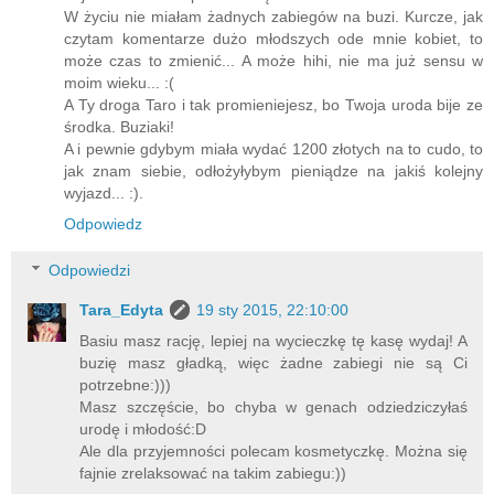
W życiu nie miałam żadnych zabiegów na buzi. Kurcze, jak
czytam komentarze dużo młodszych ode mnie kobiet, to
może czas to zmienić... A może hihi, nie ma już sensu w
moim wieku... :(
A Ty droga Taro i tak promieniejesz, bo Twoja uroda bije ze
środka. Buziaki!
A i pewnie gdybym miała wydać 1200 złotych na to cudo, to
jak znam siebie, odłożyłybym pieniądze na jakiś kolejny
wyjazd... :).
Odpowiedz
Odpowiedzi
Tara_Edyta
19 sty 2015, 22:10:00
Basiu masz rację, lepiej na wycieczkę tę kasę wydaj! A
buzię masz gładką, więc żadne zabiegi nie są Ci
potrzebne:)))
Masz szczęście, bo chyba w genach odziedziczyłaś
urodę i młodość:D
Ale dla przyjemności polecam kosmetyczkę. Można się
fajnie zrelaksować na takim zabiegu:))