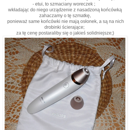
- etui, to szmaciany woreczek ;
wkładając do niego urządzenie z nasadzoną końcówką
zahaczamy o tę szmatkę,
ponieważ same końcówki nie mają osłonek, a są na nich
drobinki ścierające;
za tę cenę postaraliby się o jakieś solidniejsze;)