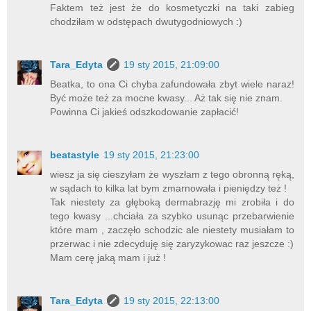
Faktem też jest że do kosmetyczki na taki zabieg
chodziłam w odstępach dwutygodniowych :)
Tara_Edyta
19 sty 2015, 21:09:00
Beatka, to ona Ci chyba zafundowała zbyt wiele naraz!
Być może też za mocne kwasy... Aż tak się nie znam.
Powinna Ci jakieś odszkodowanie zapłacić!
beatastyle
19 sty 2015, 21:23:00
wiesz ja się cieszyłam że wyszłam z tego obronną ręką,
w sądach to kilka lat bym zmarnowała i pieniędzy też !
Tak niestety za głęboką dermabrazję mi zrobiła i do
tego kwasy ...chciała za szybko usunąc przebarwienie
które mam , zaczęło schodzic ale niestety musiałam to
przerwac i nie zdecyduję się zaryzykowac raz jeszcze :)
Mam cerę jaką mam i już !
Tara_Edyta
19 sty 2015, 22:13:00