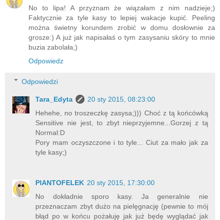
No to lipa! A przyznam że wiązałam z nim nadzieje;)
Faktycznie za tyle kasy to lepiej wakacje kupić. Peeling
można świetny korundem zrobić w domu dosłownie za
grosze:) A już jak napisałaś o tym zasysaniu skóry to mnie
buzia zabolała;)
Odpowiedz
Odpowiedzi
Tara_Edyta
20 sty 2015, 08:23:00
Hehehe, no troszeczkę zasysa;))) Choć z tą końcówką
Sensitive nie jest, to zbyt nieprzyjemne...Gorzej z tą
Normal:D
Pory mam oczyszczone i to tyle... Ciut za mało jak za
tyle kasy;)
PlANTOFELEK
20 sty 2015, 17:30:00
No dokładnie sporo kasy. Ja generalnie nie
przeznaczam zbyt dużo na pielęgnację (pewnie to mój
błąd po w końcu pożałuję jak już będę wyglądać jak