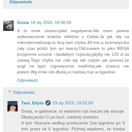
Odpowiedz
Gosia
19 sty 2015, 19:46:00
A to mnie zaskoczyłaś negatywnie.Ale mam pewne
wytłumaczenie braków efektów u Ciebie.Ja jak idę na
mikrodermabrazję,to leżę tam chyba 40 min,a kosmetyczka
cały czas jeździ tym po twarzy.Odczuwam to jako MEGA
przyjemne uczucie i latałabym częsciej,gdyby nie 120 zł za
zabieg.Tego chyba nie robi się tak często jak piszesz,ze
wzgl na tępo rogowacenia naskórka,ale znawca nie
jestem.Wg mnie rób dłużej,a rzadziej /raz w tygodniu.
Odpowiedz
Odpowiedzi
Tara_Edyta
19 sty 2015, 19:52:00
Gosia, w gabinecie, to wiadomo ciut inaczej się stosuje.
Dłużej jeżdzi Ci po buzi, rzadziej chodzisz.
A tym Visacare według producenta 2xw tygodniu po 5
min przez ok 6 tygodniu. Póżniej wiadomo, że trzeba