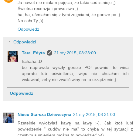
Ja nawet nie miałam pojęcia, ze takie coś istnieje ;)
Świetna recenzja i prawdziwa ;)
ha, ha, uśmiałam się z tymi zdjęciami, że gorsze po ;)
No cała Ty ;))
Odpowiedz
Odpowiedzi
Tara_Edyta
21 sty 2015, 08:23:00
hahaha :D
bo naprawdę wyszły gorsze PO! pewnie, to wina
aparatu lub oświetlenia, więc nie chciałam ich
wstawiać, żeby nie zwalić winy na to urządzenie;)
Odpowiedz
Nieco Starsza Dziewczyna
21 sty 2015, 08:31:00
Rzetelnie wyłożyłaś kawę na ławę :-). Jak ktoś lubi
powiedzenie " cudów nie ma" to chyba w tej sytuacji z
czystym sumieniem można to powiedzieć :-))