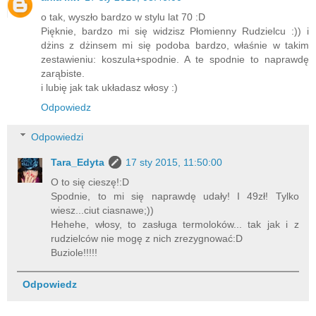
o tak, wyszło bardzo w stylu lat 70 :D
Pięknie, bardzo mi się widzisz Płomienny Rudzielcu :)) i
dżins z dżinsem mi się podoba bardzo, właśnie w takim
zestawieniu: koszula+spodnie. A te spodnie to naprawdę
zarąbiste.
i lubię jak tak układasz włosy :)
Odpowiedz
Odpowiedzi
Tara_Edyta
17 sty 2015, 11:50:00
O to się cieszę!:D
Spodnie, to mi się naprawdę udały! I 49zł! Tylko
wiesz...ciut ciasnawe;))
Hehehe, włosy, to zasługa termoloków... tak jak i z
rudzielców nie mogę z nich zrezygnować:D
Buziole!!!!!
Odpowiedz