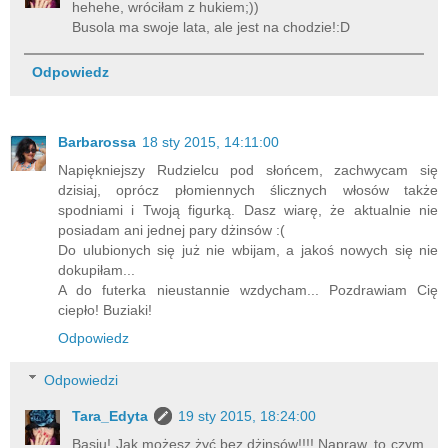
hehehe, wróciłam z hukiem;))
Busola ma swoje lata, ale jest na chodzie!:D
Odpowiedz
Barbarossa
18 sty 2015, 14:11:00
Napiękniejszy Rudzielcu pod słońcem, zachwycam się
dzisiaj, oprócz płomiennych ślicznych włosów także
spodniami i Twoją figurką. Dasz wiarę, że aktualnie nie
posiadam ani jednej pary dżinsów :(
Do ulubionych się już nie wbijam, a jakoś nowych się nie
dokupiłam...
A do futerka nieustannie wzdycham... Pozdrawiam Cię
ciepło! Buziaki!
Odpowiedz
Odpowiedzi
Tara_Edyta
19 sty 2015, 18:24:00
Basiu! Jak możesz żyć bez dżinsów!!!! Napraw, to czym