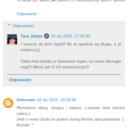
To teraz juz wiesz jak bardzo Ci zazdroszczę twoich spodni
...
Odpowiedz
Odpowiedzi
Tara_Edyta
16 sty 2015, 17:32:00
I koturny do tych frędzli! Bo te spodnie są długie, a ja
malizna;)))
Tobie Ania byłoby w dzwonach super, bo masz dłuuugie
nogi!!! Wiesz jak Ci ich zazdroszczę:D
Odpowiedz
Unknown
16 sty 2015, 18:28:00
Płomienne włosy ,lśniące i piękne :),zestaw iście bardzo
udany:)
Jeśli o mnie chodzi to jestem fanką Mohito zdecydowanie :)
Buziaki :*