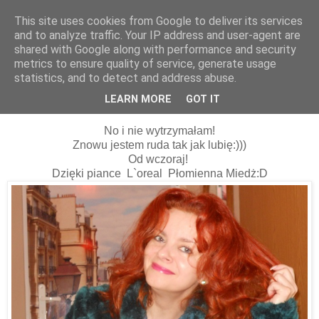
This site uses cookies from Google to deliver its services
and to analyze traffic. Your IP address and user-agent are
shared with Google along with performance and security
metrics to ensure quality of service, generate usage
statistics, and to detect and address abuse.
16 stycznia 2015
Ruda....w stylu lat 70-tych;)
LEARN MORE
GOT IT
No i nie wytrzymałam!
Znowu jestem ruda tak jak lubię:)))
Od wczoraj!
Dzięki piance L`oreal Płomienna Miedż:D