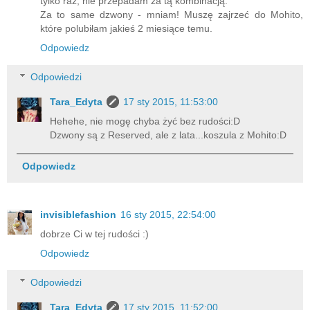
tylko raz, nie przepadam za tą kombinacją.
Za to same dzwony - mniam! Muszę zajrzeć do Mohito,
które polubiłam jakieś 2 miesiące temu.
Odpowiedz
Odpowiedzi
Tara_Edyta
17 sty 2015, 11:53:00
Hehehe, nie mogę chyba żyć bez rudości:D
Dzwony są z Reserved, ale z lata...koszula z Mohito:D
Odpowiedz
invisiblefashion
16 sty 2015, 22:54:00
dobrze Ci w tej rudości :)
Odpowiedz
Odpowiedzi
Tara_Edyta
17 sty 2015, 11:52:00