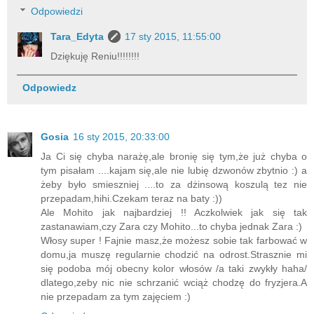
Odpowiedzi
Tara_Edyta
17 sty 2015, 11:55:00
Dziękuję Reniu!!!!!!!!
Odpowiedz
Gosia
16 sty 2015, 20:33:00
Ja Ci się chyba narażę,ale bronię się tym,że już chyba o
tym pisałam ....kajam się,ale nie lubię dzwonów zbytnio :) a
żeby było smieszniej ....to za dżinsową koszulą tez nie
przepadam,hihi.Czekam teraz na baty :))
Ale Mohito jak najbardziej !! Aczkolwiek jak się tak
zastanawiam,czy Zara czy Mohito...to chyba jednak Zara :)
Włosy super ! Fajnie masz,że możesz sobie tak farbować w
domu,ja muszę regularnie chodzić na odrost.Strasznie mi
się podoba mój obecny kolor włosów /a taki zwykły haha/
dlatego,zeby nic nie schrzanić wciąż chodzę do fryzjera.A
nie przepadam za tym zajęciem :)