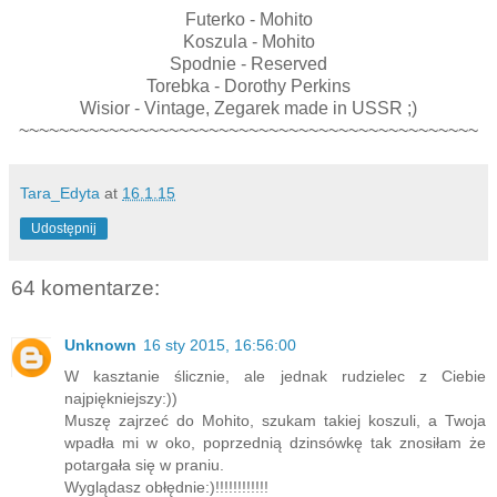
Futerko - Mohito
Koszula - Mohito
Spodnie - Reserved
Torebka - Dorothy Perkins
Wisior - Vintage, Zegarek made in USSR ;)
~~~~~~~~~~~~~~~~~~~~~~~~~~~~~~~~~~~~~~~~~~~~~~
Tara_Edyta
at
16.1.15
Udostępnij
64 komentarze:
Unknown
16 sty 2015, 16:56:00
W kasztanie ślicznie, ale jednak rudzielec z Ciebie
najpiękniejszy:))
Muszę zajrzeć do Mohito, szukam takiej koszuli, a Twoja
wpadła mi w oko, poprzednią dzinsówkę tak znosiłam że
potargała się w praniu.
Wyglądasz obłędnie:)!!!!!!!!!!!!