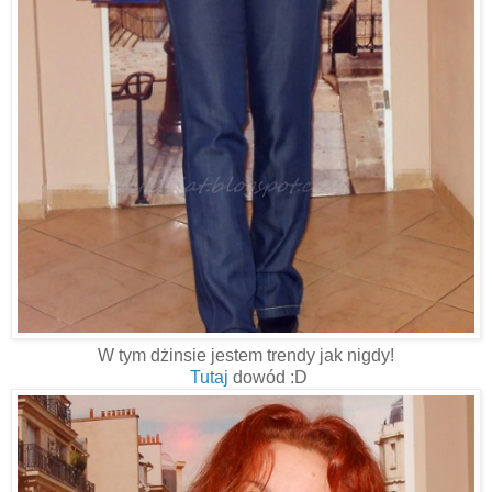
W tym dżinsie jestem trendy jak nigdy!
Tutaj
dowód :D