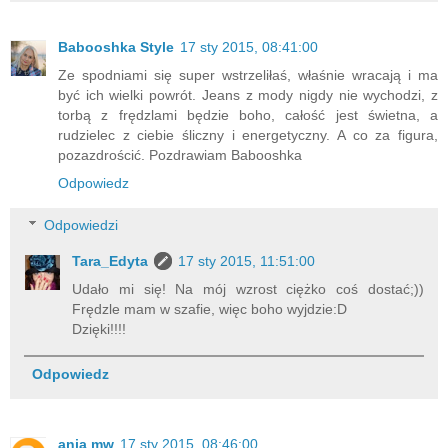
Babooshka Style
17 sty 2015, 08:41:00
Ze spodniami się super wstrzeliłaś, właśnie wracają i ma
być ich wielki powrót. Jeans z mody nigdy nie wychodzi, z
torbą z frędzlami będzie boho, całość jest świetna, a
rudzielec z ciebie śliczny i energetyczny. A co za figura,
pozazdrościć. Pozdrawiam Babooshka
Odpowiedz
Odpowiedzi
Tara_Edyta
17 sty 2015, 11:51:00
Udało mi się! Na mój wzrost ciężko coś dostać;))
Frędzle mam w szafie, więc boho wyjdzie:D
Dzięki!!!!
Odpowiedz
ania mw
17 sty 2015, 08:46:00