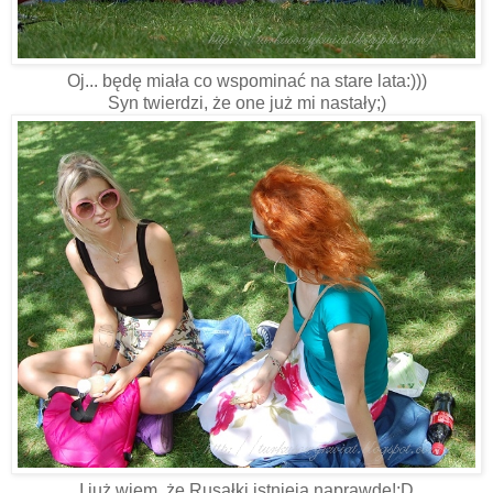
Oj... będę miała co wspominać na stare lata:)))
Syn twierdzi, że one już mi nastały;)
I już wiem, że Rusałki istnieją naprawdę!:D