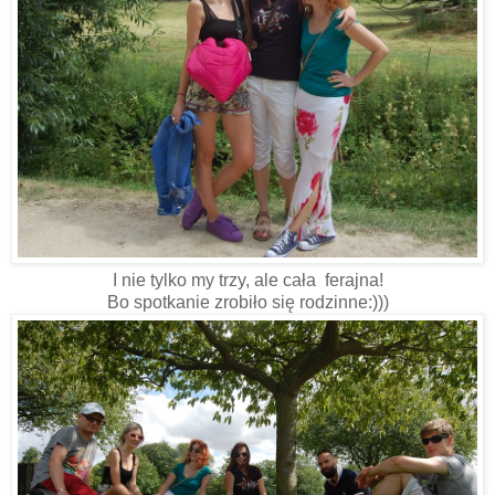
I nie tylko my trzy, ale cała ferajna!
Bo spotkanie zrobiło się rodzinne:)))