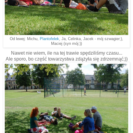
Od lewej: Michu,
Plantofelek
, Ja, Celinka, Jacek - mój szwagier;),
Maciej (syn mój:))
Nawet nie wiem, ile na tej trawie spędziliśmy czasu...
Ale sporo, bo część towarzystwa zdążyła się zdrzemnąć;))