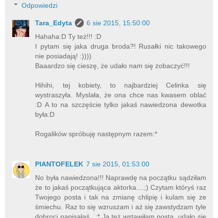
Odpowiedzi
Tara_Edyta
6 sie 2015, 15:50:00
Hahaha:D Ty też!!! :D
I pytam się jaka druga broda?! Rusałki nic takowego
nie posiadają! :))))
Baaardzo się cieszę, że udało nam się zobaczyć!!!
Hihihi, tej kobiety, to najbardziej Celinka się
wystraszyła. Myslała, że ona chce nas kwasem oblać
:D A to na szczęście tylko jakaś nawiedzona dewotka
była:D
Rogalików spróbuję następnym razem:*
PlANTOFELEK
7 sie 2015, 01:53:00
No była nawiedzona!!! Naprawdę na początku sądziłam
że to jakaś początkująca aktorka....;) Czytam któryś raz
Twojego posta i tak na zmianę chlipię i kulam się ze
śmiechu. Raz to się wzruszam i aż się zawstydzam tyle
dobroci napisałaś...:* Ja też wstawiłam posta, udało się