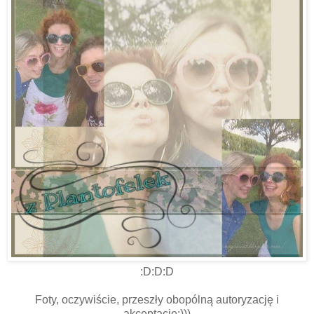
:D:D:D
Foty, oczywiście, przeszły obopólną autoryzację i
akceptację;)))