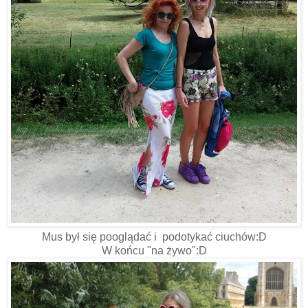
Mus był się pooglądać i podotykać ciuchów:D
W końcu "na żywo":D