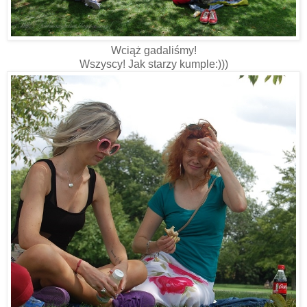
Wciąż gadaliśmy!
Wszyscy! Jak starzy kumple:)))