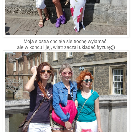
Moja siostra chciała się trochę wyłamać,
ale w końcu i jej, wiatr zaczął układać fryzurę;))