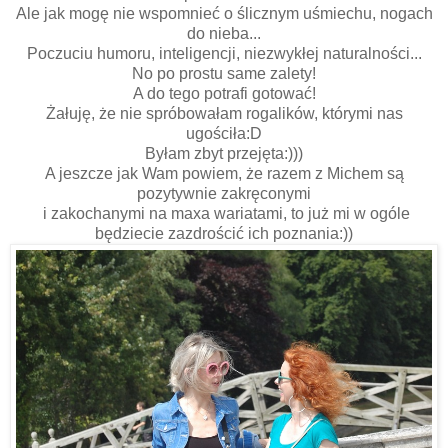
Ale jak mogę nie wspomnieć o ślicznym uśmiechu, nogach
do nieba...
Poczuciu humoru, inteligencji, niezwykłej naturalności...
No po prostu same zalety!
A do tego potrafi gotować!
Żałuję, że nie spróbowałam rogalików, którymi nas
ugościła:D
Byłam zbyt przejęta:)))
A jeszcze jak Wam powiem, że razem z Michem są
pozytywnie zakręconymi
i zakochanymi na maxa wariatami, to już mi w ogóle
będziecie zazdrościć ich poznania:))