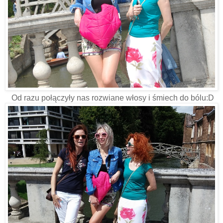
Od razu połączyły nas rozwiane włosy i śmiech do bólu:D