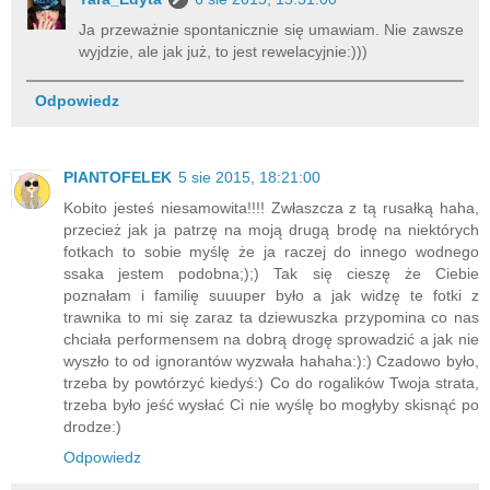
Ja przeważnie spontanicznie się umawiam. Nie zawsze
wyjdzie, ale jak już, to jest rewelacyjnie:)))
Odpowiedz
PlANTOFELEK
5 sie 2015, 18:21:00
Kobito jesteś niesamowita!!!! Zwłaszcza z tą rusałką haha,
przecież jak ja patrzę na moją drugą brodę na niektórych
fotkach to sobie myślę że ja raczej do innego wodnego
ssaka jestem podobna;);) Tak się cieszę że Ciebie
poznałam i familię suuuper było a jak widzę te fotki z
trawnika to mi się zaraz ta dziewuszka przypomina co nas
chciała performensem na dobrą drogę sprowadzić a jak nie
wyszło to od ignorantów wyzwała hahaha:):) Czadowo było,
trzeba by powtórzyć kiedyś:) Co do rogalików Twoja strata,
trzeba było jeść wysłać Ci nie wyślę bo mogłyby skisnąć po
drodze:)
Odpowiedz